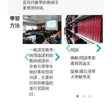
是現代數學的兩個主
要應用領域。
學習
方法
一般課堂教學 :
專題研究﹕對
閱讀
實
純理論課程除
於某一事項或
演
圖解:閱讀專業
教師授課外，
問題作深入的
課
書籍與論文
亦會引導學生
探討，或針對
生
版權:國立清華
做好事前預習
某一事項深入
的
大學數學系
功課，主要科
瞭解實際情
另
目有助教協助
況，驗證某一
師
進行習題研
事實，並提出
如
討。
解決辦法與建
課
議的過程。
排
練
教