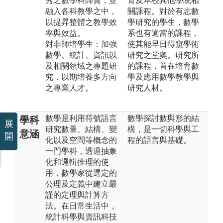
秀之數學科師資，並
育及本校其他學院相
融入各科教學之中，
關課程。對於有志數
以提昇整體之教學效
學研究的學生，數學
率與效益。
系也有適當的課程，
對非師培學生：加強
使其能早日得窺學術
數學、統計、資訊以
研究之堂奧。研究所
及相關領域之專題研
的課程，首在培育數
究，以期培養多方向
學及應用數學教學與
之專業人才。
研究人材。
數學是利用符號語言
數學探討數與形的結
學科
展
研究數量、結構、變
構，是一切科學與工
意涵
開
化以及空間等概念的
程的語言與基礎。
一門學科，透過抽象
化和邏輯推理的使
用，數學家從選定的
公理及定義中建立嚴
謹的定理與計算方
法。在日常生活中，
統計科學與資訊科技