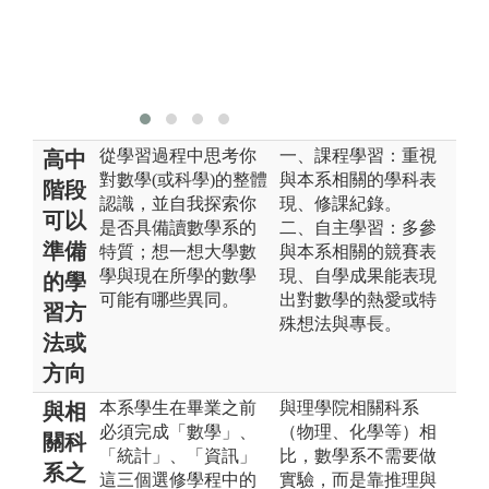
從學習過程中思考你
一、課程學習：重視
高中
對數學(或科學)的整體
與本系相關的學科表
階段
認識，並自我探索你
現、修課紀錄。
可以
是否具備讀數學系的
二、自主學習：多參
準備
特質；想一想大學數
與本系相關的競賽表
學與現在所學的數學
現、自學成果能表現
的學
可能有哪些異同。
出對數學的熱愛或特
習方
殊想法與專長。
法或
方向
本系學生在畢業之前
與理學院相關科系
與相
必須完成「數學」、
（物理、化學等）相
關科
「統計」、「資訊」
比，數學系不需要做
系之
這三個選修學程中的
實驗，而是靠推理與