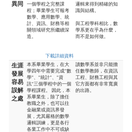
異同
一個學程之完整課
邏輯來得到精確的知
程；畢業學生可報考
識與結構。
數學、應用數學、統
計、資訊、財務等相
與工程學科相比，數
關領域研究所繼續深
學系更在乎為什麼，
造。
而不是如何做。
下載詳細資料
本系畢業學生，在大
讀數學系並非只能擔
生涯
學四年中需要完成"數
任數學教師，在資訊
發展
學"、"統計"、"資
工程、財務工程與其
容易
訊"三個學程中的一個
它方面都有非常寬廣
誤解
學程課程。 因此，本
的出路。
系畢業生，除了擔任
之處
教職之外，也可以往
金融業或資訊界發
展，尤其嚴格的數學
邏輯訓練，更是各行
各業工作中不可或缺