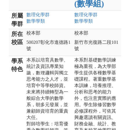
(數學組)
數理化
學群
數理化
學群
所屬
數學
學類
數學
學類
學群
校本部
校本部
所在
校區
500207彰化市進德路1
新竹市光復路二段101
號
號
本系以培育具數學、
本系對基礎數學訓練
學系
統計及資訊專業知
極為重視，為大學部
特色
識，數理邏輯與獨立
學生提供各種數學基
思考能力之人才，並
礎課程。著重數學基
培育中等學校師資。
本訓練，培養推理、
未來將持續轉型為一
分析和思考的能力
般綜合大學的數學
外，也注意實際的應
系，朝多元發展，並
用。學生除修習數學
兼顧師資培育的重責
必修課程外，可依其
大任。
興趣選讀有關資訊、
對師培學生：培育優
財務金融、統計、教