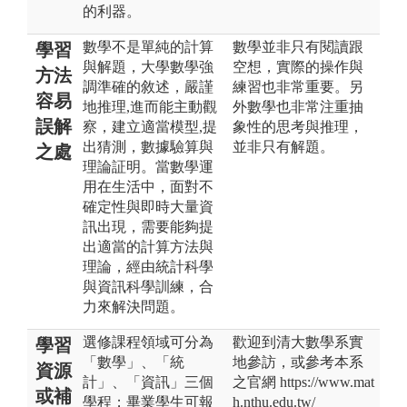
的利器。
數學不是單純的計算
數學並非只有閱讀跟
學習
與解題，大學數學強
空想，實際的操作與
方法
調準確的敘述，嚴謹
練習也非常重要。另
容易
地推理,進而能主動觀
外數學也非常注重抽
誤解
察，建立適當模型,提
象性的思考與推理，
出猜測，數據驗算與
並非只有解題。
之處
理論証明。當數學運
用在生活中，面對不
確定性與即時大量資
訊出現，需要能夠提
出適當的計算方法與
理論，經由統計科學
與資訊科學訓練，合
力來解決問題。
選修課程領域可分為
歡迎到清大數學系實
學習
「數學」、「統
地參訪，或參考本系
資源
計」、「資訊」三個
之官網 https://www.mat
或補
學程；畢業學生可報
h.nthu.edu.tw/