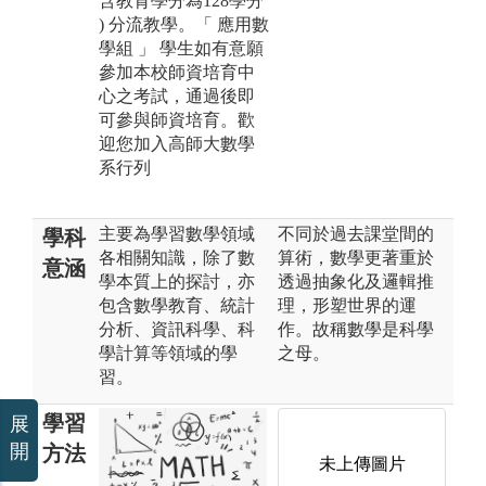
含教育學分為128學分
) 分流教學。「 應用數
學組 」 學生如有意願
參加本校師資培育中
心之考試，通過後即
可參與師資培育。歡
迎您加入高師大數學
系行列
主要為學習數學領域
不同於過去課堂間的
學科
各相關知識，除了數
算術，數學更著重於
意涵
學本質上的探討，亦
透過抽象化及邏輯推
包含數學教育、統計
理，形塑世界的運
分析、資訊科學、科
作。故稱數學是科學
學計算等領域的學
之母。
習。
學習
展
開
方法
未上傳圖片