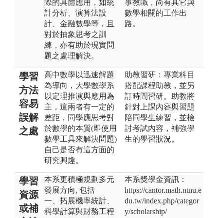
際的具體應用，如統
事教職，尚有其它與
計分析、演算法設
數學相關的工作出
計、金融數學等，且
路。
對於抽象思考之訓
練，亦有助於現實問
題之處理解決。
高中數學以迅速解題
助教習研：專業科目
學習
為導向，大學數學系
搭配課程助教，並另
方法
以定理推演與應用為
訂時間習研。助教將
容易
主，這兩者有一定的
針對上課內容與習題
誤解
差距，同學應思考對
陪同學生練習，並檢
於數學的本質(即使用
討考試內容，補強學
之處
數學工具來解決問題)
生的學習狀況。
自己是否有這方面的
研究興趣。
本系更積極規劃多元
本系獎學金資訊：
學習
發展方向, 包括
https://cantor.math.ntnu.e
資源
一、拓展機率統計、
du.tw/index.php/categor
或補
科學計算與財務工程
y/scholarship/