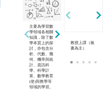
邏
以計算機模擬
明
或演算，學習
主要為學習數
式
結合資訊程
學領域各相關
納
式，模擬情境
知識，除了數
給
條件，類比特
教授上課（板
學本質上的探
論
定系統之抽象
書為主）
討，亦包含分
前
模型，以產
析、代數、幾
論
生、驗證結
何、機率與統
知
果，或推算數
計、資訊科
輯
據與產生概念
學、科學計
到
圖形。
算、數學教育
定
(使)與教學等
規
領域的學習。
推
歸
規
量
論