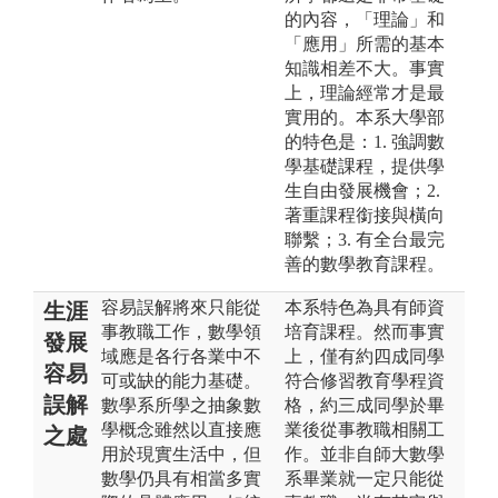
的內容，「理論」和
「應用」所需的基本
知識相差不大。事實
上，理論經常才是最
實用的。本系大學部
的特色是：1. 強調數
學基礎課程，提供學
生自由發展機會；2.
著重課程銜接與橫向
聯繫；3. 有全台最完
善的數學教育課程。
容易誤解將來只能從
本系特色為具有師資
生涯
事教職工作，數學領
培育課程。然而事實
發展
域應是各行各業中不
上，僅有約四成同學
容易
可或缺的能力基礎。
符合修習教育學程資
誤解
數學系所學之抽象數
格，約三成同學於畢
學概念雖然以直接應
業後從事教職相關工
之處
用於現實生活中，但
作。並非自師大數學
數學仍具有相當多實
系畢業就一定只能從