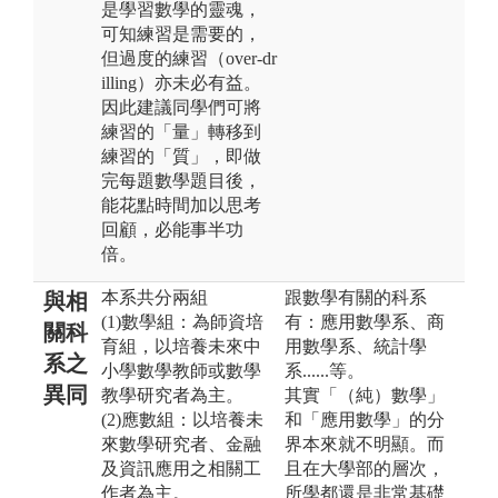
是學習數學的靈魂，
可知練習是需要的，
但過度的練習（over-dr
illing）亦未必有益。
因此建議同學們可將
練習的「量」轉移到
練習的「質」，即做
完每題數學題目後，
能花點時間加以思考
回顧，必能事半功
倍。
本系共分兩組
跟數學有關的科系
與相
(1)數學組：為師資培
有：應用數學系、商
關科
育組，以培養未來中
用數學系、統計學
系之
小學數學教師或數學
系......等。
異同
教學研究者為主。
其實「（純）數學」
(2)應數組：以培養未
和「應用數學」的分
來數學研究者、金融
界本來就不明顯。而
及資訊應用之相關工
且在大學部的層次，
作者為主。
所學都還是非常基礎