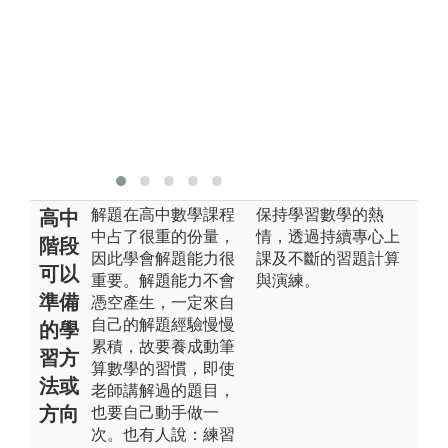
子
則
溯
前
論
援
結
解題在高中數學課程
保持學習數學的熱
高中
中占了很重的份量，
情，透過持續專心上
階段
因此學會解題能力很
課及不斷的習題計算
可以
重要。解題能力不會
與演練。
準備
憑空產生，一定來自
自己的解題經驗慢慢
的學
累積，故要養成動筆
習方
算數學的習慣，即使
法或
老師講解過的題目，
方向
也要自己動手做一
次。也有人說：練習