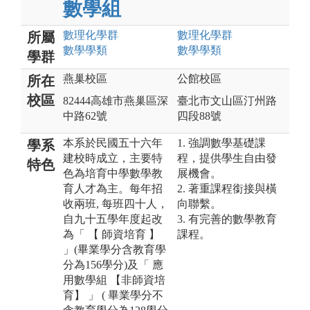
數學組
數理化
學群
數理化
學群
所屬
數學
學類
數學
學類
學群
燕巢校區
公館校區
所在
校區
82444高雄市燕巢區深
臺北市文山區汀州路
中路62號
四段88號
本系於民國五十六年
1. 強調數學基礎課
學系
建校時成立，主要特
程，提供學生自由發
特色
色為培育中學數學教
展機會。
育人才為主。每年招
2. 著重課程銜接與橫
收兩班, 每班四十人，
向聯繫。
自九十五學年度起改
3. 有完善的數學教育
為「 【 師資培育 】
課程。
」(畢業學分含教育學
分為156學分)及「 應
用數學組 【非師資培
育】 」 ( 畢業學分不