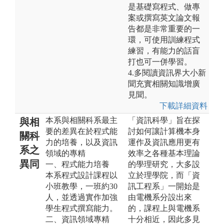
是基礎寫程式、做專
案或撰寫英文論文報
告都是非常重要的一
環，可使用訓練程式
練習，有能力的話盲
打也可一併學習。
4.多閱讀資訊界大小新
聞充實相關知識增廣
見聞。
下載詳細資料
本系與相關科系最主
「資訊科學」旨在探
與相
要的差異在於程式能
討如何讓計算機本身
關科
力的培養，以及資訊
運作及資訊應用更有
系之
領域的專精
效率之各種基本理論
異同
一、程式能力培養
的學理研究，大多設
本系程式設計課程以
立於理學院，而「資
小班教學，一班約30
訊工程系」一開始是
人，並透過實作加強
由電機系分設出來
學生程式撰寫能力。
的，課程上與電機系
二、資訊領域專精
十分相近，因此多見