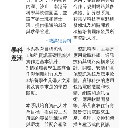
力。此外，本系鄰近
應用，並鼓勵跨領域
內湖、汐止、南港等
合作，規劃網路與多
科學與軟體園區，並
媒體、計算機系統、
設有碩士班和博士
智慧型科技等重點研
班，提供暢通的就業
發領域及相關課程，
與求學管道。
積極培養國家發展所
需資訊人才。
下載詳細資料
本系教育目標包含
「資訊科學」主要是
學科
1.加強資訊基礎理論與
應用電腦科學、通訊
意涵
實作之基本訓練、
技術與網路架構來設
2.積極培養學生團隊合
計、開發、安裝和實
作與創新能力以及
施資訊系統及應用軟
3.培養學生具備人文素
體。資訊科技的應用
養及實事求是的學習
包括電腦硬體和軟
態度。
體、網路和通訊技
術、應用軟體開發
本系以培育資訊人才
等。舉凡食衣住行育
為目標，提供資工系
樂皆使用電腦來生
所需的專業訓練課程
產、處理、交換和傳
與環境，並配合產業
播各種形式的資訊