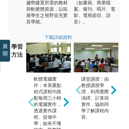
趨勢建置所需的教材
（如書籍、商業檔
與軟硬體資源，以拓
案、報刊、唱片、電
展學生之視野並充實
影、電視節目、語
其學能。
音）。
下載詳細資料
學習
展
開
方法
課堂講授：由
軟體電腦實
硬
課堂講授：本
教授講授學
作：本系重點
作
系透過課堂教
理，利用實際
程式課程均搭
系
授講解資訊基
演繹、計算與
配每周三小時
體
礎及應用知
實作，協助同
的電腦實作，
學
識，並輔以習
學了解課程內
透過實作課
相
題演練、團隊
容。
程、從做中
以
報告、期中期
學，如有不懂
行
末考測驗等，