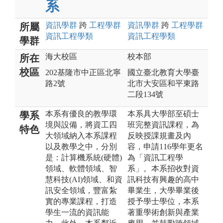
系
資訊
學群
跨
工程
學群
資訊
學群
跨
工程
學群
所屬
資訊工程
學類
資訊工程
學類
學群
海大校區
校本部
所在
校區
202基隆市中正區北寧
國立臺北教育大學臺
路2號
北市大安區和平東路
二段134號
本系有優良的教學環
本系具大學部至碩士
學系
境與設備，將資工四
班完整資訊課程，為
特色
大領域納入本系課程
反映授課規畫及內
以及教學之中，分別
容，申請116學年更名
是：計算機系統(硬體)
為「資訊工程學
領域、軟體領域、智
系」。本系招收對資
慧科技(AI)領域、和資
訊科技有興趣的高中
訊安全領域，豐富紮
畢業生，大學畢業後
實的專業課程，打造
授予學士學位，本系
學生一流的資訊能
著重學術創新與產業