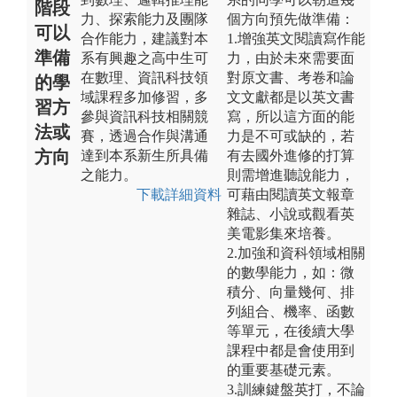
階段
力、探索能力及團隊
個方向預先做準備：
可以
合作能力，建議對本
1.增強英文閱讀寫作能
準備
系有興趣之高中生可
力，由於未來需要面
在數理、資訊科技領
對原文書、考卷和論
的學
域課程多加修習，多
文文獻都是以英文書
習方
參與資訊科技相關競
寫，所以這方面的能
法或
賽，透過合作與溝通
力是不可或缺的，若
方向
達到本系新生所具備
有去國外進修的打算
之能力。
則需增進聽說能力，
下載詳細資料
可藉由閱讀英文報章
雜誌、小說或觀看英
美電影集來培養。
2.加強和資科領域相關
的數學能力，如：微
積分、向量幾何、排
列組合、機率、函數
等單元，在後續大學
課程中都是會使用到
的重要基礎元素。
3.訓練鍵盤英打，不論