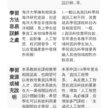
設計師...等。
海洋大學擁有相當多
1.一般以為資訊科學與
學習
海洋研究資源，但是
資訊工程不同，其實
方法
海洋大學並非僅與海
就其學習課程科目內
容易
洋相關，系上學生從
容相當雷同，一樣。
誤解
事資工各領域專長研
2.資訊科技應用自如，
究，如影像、人工智
非常適合各種不同領
之處
慧、程式開發等，可
域特質的學生加入。
以在電腦產業中發揮
學習資訊科學後要再
所長喔!
融入其他領域相對亦
較容易。
本系教師在課程教學
本系申請116學年更名
學習
相當認真，也期望可
為「資訊工程學
資源
以有效培養資訊專長
系」，為反應人工智
或補
人才，因此本系搶先
慧在資訊科技的重要
充說
在大一暑假開設程式
性，增加「人工智慧
設計體驗活動，希望
導論」為必修課，並
明
學生可以有效利用暑
增加多門課程：「生
假期間自主學習，以
成式人工智慧」、