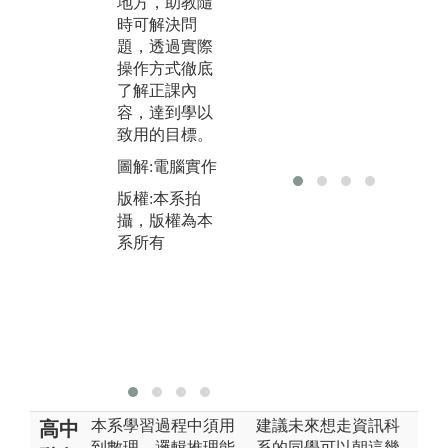
地方，助教隨
課
讓學生可以有
時可解決問
硬
效了解學習重
題，透過實際
核
點。
操作方式徹底
程
了解正課內
課
圖解:上課講
容，達到學以
生
授，投影片教
致用的目標。
領
學
明
圖解:電腦實作
版權:本系拍
題
攝，版權為本
版權:本系拍
圖
系所有
攝，版權為本
板
系所有
版
攝
系
本系學習過程中須用
建議未來想走資訊科
高中
到數理、邏輯推理能
系的同學可以朝這幾