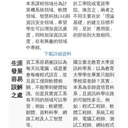
本系課程領域分為計
於工學院或電資學
算機系統領域、軟體
院。換言之，兩者之
領域、智慧科技(AI)與
不同主要在於「理論
資訊安全領域，希望
基礎」的建立目標不
學生可以增加資訊廣
同，至於「應用面」
度，同時加深資訊深
的部份則大致相同。
度，在有興趣的領域
中專精。
下載詳細資料
資工系容易被誤以為
國立臺北教育大學資
生涯
每天玩電腦，或是要
訊科學系：以為教育
發展
會每種程式語言，並
大學學生畢業只能到
容易
且資工僅與軟體相
學校當老師？其實，
誤解
關，不能學到硬體知
本系為非師資培育科
識。但是其實資工系
系，且資訊科學出路
之處
有不同的領域可以學
的可能性多元。例
習，例如：軟硬體、
如：程式工程師、軟
韌體、資料科學、網
體工程師、系統工程
路工程及人工智慧
師、電腦工程師、測
等。
試工程師、網站程式