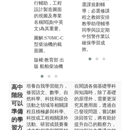
版
行輔助，工程
初步3D、CA
選課規劃輔
版
設計製造圖面
E、CFD軟體
導；必選修課
的視圖及專業
建模以加速新
程之教師安排
名稱閱讀(中英
系統開發分
教學助理輔導
文)為其重要。
析。
同學與設定期
中預警作業以
圖解:S70MC-C
圖解:噴油嘴
確保學習成
型柴油機的截
版權:教育部 出
效。
面圖。
版 船舶柴油機
版權:教育部 出
版 船舶柴油機
培養自我學習能力，
在閱讀各個基礎學科
高中
修習語文、數學、自
與知識時，除了基礎
階段
然科學、科技和綜合
的原理外，需要更深
可以
活動之領域等相關課
究其應用面，透過自
準備
程且積極參與科學、
己發現問題，嘗試解
科技或工程相關課外
決回答它，將有助於
的學
活動、研習或競賽養
提升自己的觀察力，
習方