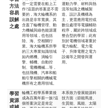
否一定需要在船上工
運動力學、材料與熱
方法
作?這題的答案是不需
流等知識之機械製
容易
要的，海大輪機系的
造、設計及機構為
誤解
出路是非常寬廣。其
主，更需應用電控或
含蓋了輪機管理、動
數位處理等電腦輔助
之處
力機械與綠色能源運
程序，屬於跨領域或
用等領域，也包括
整合型的學習；此有
陸、海、空相關行
別於電機領域著重於
業。海大輪機系所學
電力輸配、電力電
的三大專業知識領域
子、升降電壓之電力
如內燃機、渦輪引
設備等之開發與運
擎、輔機、自動控
用。
制、電機機械…等，
包括飛機、汽車和船
舶引擎相關的機械電
機所有之應用領域。
輪機工程學系畢業後
本系致力發展能源科
學習
成為百萬年薪一族?這
技方面（節能馬達、
資源
個答案決定是肯定
生質能、風能、太陽
或補