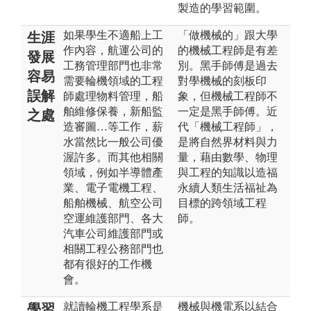
製造的學習範圍。
如果學生不適船上工
「做機械的」跟大學
生涯
作內容，航運公司的
的機械工程師是有差
發展
工務管理部門也非常
別。黑手師傅是過去
容易
需要輪機領域的工程
對學機械的刻板印
誤解
師處理物料管理，船
象，但機械工程師不
舶維修保養，新船監
一定是黑手師傅。近
之處
造審圖…等工作，薪
代「機械工程師」，
水當然比一般公司優
是將自然界材料與力
渥許多。而其他相關
量，藉由數學、物理
領域，例如半導體產
與工程的知識以造福
業、電子電機工程、
永續人類生活福祉為
船舶機械、航空公司
目標的跨領域工程
空運維護部門、各大
師。
汽車公司維護部門或
相關工程公務部門也
都有很好的工作機
會。
就讀輪機工程學系是
機械與機電系以結合
學習