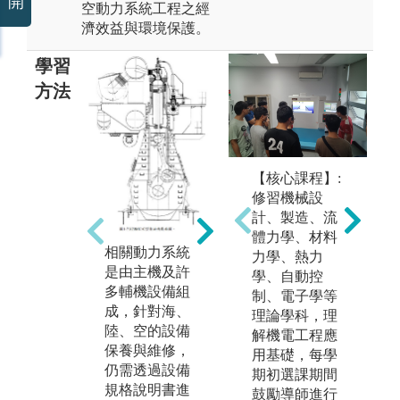
開
空動力系統工程之經
濟效益與環境保護。
學習
方法
【核心課程】:
修習機械設
計、製造、流
實
3D設計、CAE
體力學、材料
設
相關動力系統
模擬分析、CF
力學、熱力
保
是由主機及許
D模擬分析軟
學、自動控
際
多輔機設備組
體運用:現今
制、電子學等
備
成，針對海、
海、陸、空的
理論學科，理
件
陸、空的設備
的設備系統中
解機電工程應
保養與維修，
圖
無論動力、流
用基礎，每學
仍需透過設備
機
體、能源等分
期初選課期間
規格說明書進
析，仍需透過
鼓勵導師進行