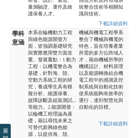
研發、設計、製造、
熱流分析及跨領域系
量測驗證、運作及維
統整合技術等相關知
護保養人才。
識與技術。
下載詳細資料
本系在輪機動力工程
機械與機電工程學系
學科
與綠色能源開發方
整合了機械與機電的
意涵
面，皆強調基礎研究
特色，旨在培養產業
與實際應用雙方面並
所需的多方位跨域人
重。發展重點：1.動力
才，藉由機械所學的
工程：以機電整合為
機構設計、材料原理
基礎，針對海、陸、
以及能源轉換結合機
空動力系統工程的研
電工程中的感測及控
究，養成學生具有模
制系統與自動化技術
擬分析、維護保養、
使系統能夠有效率的
故障診斷及組裝測試...
運行，達到智慧化與
等能力。2.能源開發：
自動化的目標。
以輪機工程理論為基
礎，藉以尋找未來之
下載詳細資料
可替代新興綠色能
展
源，以提供海、陸、