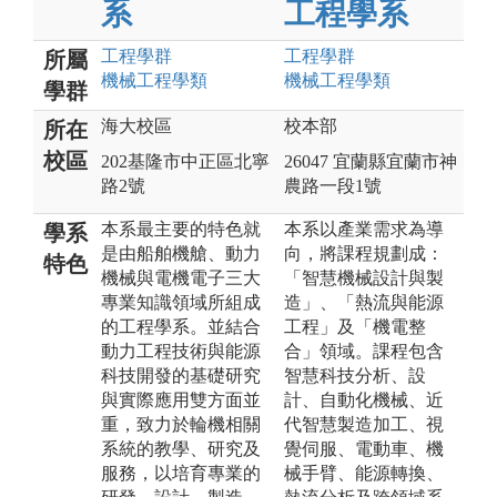
系
工程學系
工程
學群
工程
學群
所屬
機械工程
學類
機械工程
學類
學群
海大校區
校本部
所在
校區
202基隆市中正區北寧
26047 宜蘭縣宜蘭市神
路2號
農路一段1號
本系最主要的特色就
本系以產業需求為導
學系
是由船舶機艙、動力
向，將課程規劃成：
特色
機械與電機電子三大
「智慧機械設計與製
專業知識領域所組成
造」、「熱流與能源
的工程學系。並結合
工程」及「機電整
動力工程技術與能源
合」領域。課程包含
科技開發的基礎研究
智慧科技分析、設
與實際應用雙方面並
計、自動化機械、近
重，致力於輪機相關
代智慧製造加工、視
系統的教學、研究及
覺伺服、電動車、機
服務，以培育專業的
械手臂、能源轉換、