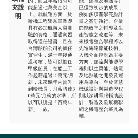
的，而且年薪很有可
能、熱電及地熱等）
充說
能超過七萬美金以
已獲致初步的成果，
上。就航運方面，於
例如多項產學亮點計
明
輪機工程學系畢業即
畫之簽訂執行、企業
具有參加航海人員測
節能效率之輔導及生
驗的資格，通過實習
產智能之改進等。未
取得適任證書，且在
來機電整合學程將以
台灣船舶公司的擔任
先進馬達節能技術、
實習生，滿一年後通
人機介面控制為主要
過考核，皆可以擔任
方向，熱流與能源學
甲級船員，在船上工
程則以生質能、熱電
作起薪超過15萬元/月
及地熱能之開發及運
薪，未來幾年內晉升
用為導向，至於智慧
到輪機長，月薪將達3
機械設計與製造學程
0萬元/月薪的水準，所
則以深耕電腦輔助設
以可以說是「百萬年
計、製造及發展機聯
薪」一族。
網之機電整合載具為
輔。