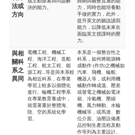
成主動探索與問題解
歸納與融會貫通的能
法或
決的能力。
力，同時也能培養動
方向
手做的實力，此外，
提升英文的聽說讀寫
能力，以降低未來在
面臨英文授課時的壓
力。
電機工程、機械工
本系是一個整合性之
與相
程、海洋工程、造船
科系，如何將能源轉
關科
工程、航太工程、能
成動作 (作功)之機械如
系之
源工程...等是與本系較
汽車、飛機、輪船、
異同
為相近科系，在專業
機器人等，或利用機
學習上較多以個體化
械動作轉成溫、壓差
進行。輪機工程學系
或發電之機械如電冰
在專業教育養成中，
箱、冷氣機、壓縮
就需著重於整體海、
機、風力轉動、水輪
陸、空的系統化學
機械等，或馬達、數
習。
位介面、油壓設備產
品控制生產流程及動
作等列為主要設計、