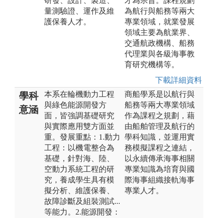
研發、設計、製造、
才為宗旨。課程規劃
量測驗證、運作及維
為航行與船務等兩大
護保養人才。
專業領域，就業發展
領域主要為航業界、
交通航政機構、船務
代理業與各級海事教
育研究機構等。
下載詳細資料
本系在輪機動力工程
商船學系是以航行與
學科
與綠色能源開發方
船務等兩大專業領域
意涵
面，皆強調基礎研究
作為課程之規劃，藉
與實際應用雙方面並
由船舶管理及航行的
重。發展重點：1.動力
學科知識，並運用實
工程：以機電整合為
務模擬課程之連結，
基礎，針對海、陸、
以永續傳承海事相關
空動力系統工程的研
專業知識為培育與國
究，養成學生具有模
際海事組織接軌海事
擬分析、維護保養、
專業人才。
故障診斷及組裝測試...
等能力。2.能源開發：