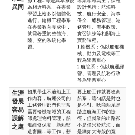
源工程...等是與本系較
專業領域為主，課程
異同
為相近科系，在專業
設計包括：航海科
學習上較多以個體化
技、航行安全、海事
進行。輪機工程學系
保全、船務管理、港
在專業教育養成中，
務管理、海事政策、
就需著重於整體海、
實習訓練等相關海上
陸、空的系統化學
實務課程。
習。
1.輪機系：係以船舶機
械、動力及電機等工
程為學習重心
2.航管系：係以航運經
營、管理及航務行政
等為學習重心
如果學生不適船上工
要上船工作就要唸商
生涯
作內容，航運公司的
船系，這句話是對也
發展
工務管理部門也非常
是不對。唸商船系是
容易
需要輪機領域的工程
踏進航海工作的捷
誤解
師處理物料管理，船
徑，但就業的出路卻
舶維修保養，新船監
不是僅只於航海，而
之處
造審圖…等工作，薪
是猶如大海般的寬