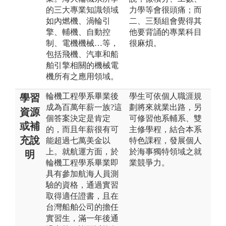
的三大專業知識領域
力學等會很頭痛；而
如內燃機、渦輪引
二、三類組會覺得其
擎、輔機、自動控
他要背誦的專業科目
制、電機機械…等，
很麻煩。
包括飛機、汽車和船
舶引擎相關的機械電
機所有之應用領域。
輪機工程學系畢業後
學生可依個人職涯規
學習
成為百萬年薪一族?這
劃將來就業出路，另
資源
個答案決定是肯定
可修習他系輔系、雙
或補
的，而且年薪很有可
主修學程，結合本系
充說
能超過七萬美金以
特色課程，發展個人
上。就航運方面，於
於海事獨特領域之就
明
輪機工程學系畢業即
業競爭力。
具有參加航海人員測
驗的資格，通過實習
取得適任證書，且在
台灣船舶公司的擔任
實習生，滿一年後通