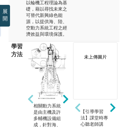
以輪機工程理論為基
礎，藉以尋找未來之
展
可替代新興綠色能
開
源，以提供海、陸、
空動力系統工程之經
濟效益與環境保護。
學習
方法
未上傳圖片
實
3D設計、CAE
設
相關動力系統
模擬分析、CF
保
【引導學習
是由主機及許
D模擬分析軟
際
法】課堂時專
多輔機設備組
體運用:現今
備
心聽老師講
成，針對海、
海、陸、空的