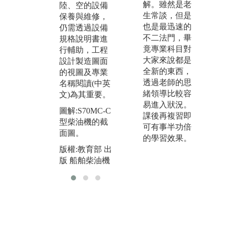
件
解。雖然是老
陸、空的設備
的設備系統中
生常談，但是
保養與維修，
圖
無論動力、流
也是最迅速的
仍需透過設備
機
體、能源等分
不二法門，畢
規格說明書進
析，仍需透過
版
竟專業科目對
行輔助，工程
初步3D、CA
版
大家來說都是
設計製造圖面
E、CFD軟體
全新的東西，
的視圖及專業
建模以加速新
透過老師的思
名稱閱讀(中英
系統開發分
緒領導比較容
文)為其重要。
析。
易進入狀況。
圖解:S70MC-C
圖解:噴油嘴
課後再複習即
型柴油機的截
可有事半功倍
版權:教育部 出
面圖。
的學習效果。
版 船舶柴油機
版權:教育部 出
版 船舶柴油機