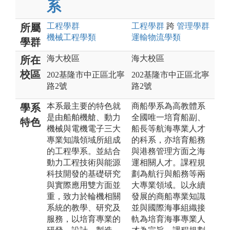
系
工程
學群
工程
學群
跨
管理
學群
所屬
機械工程
學類
運輸物流
學類
學群
海大校區
海大校區
所在
校區
202基隆市中正區北寧
202基隆市中正區北寧
路2號
路2號
本系最主要的特色就
商船學系為高教體系
學系
是由船舶機艙、動力
全國唯一培育船副、
特色
機械與電機電子三大
船長等航海專業人才
專業知識領域所組成
的科系，亦培育船務
的工程學系。並結合
與港務管理方面之海
動力工程技術與能源
運相關人才。課程規
科技開發的基礎研究
劃為航行與船務等兩
與實際應用雙方面並
大專業領域。以永續
重，致力於輪機相關
發展的商船專業知識
系統的教學、研究及
並與國際海事組織接
服務，以培育專業的
軌為培育海事專業人