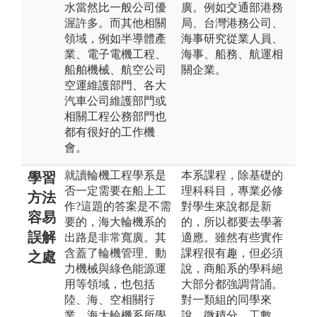
水當然比一般公司優
廣。例如交通部港務
渥許多。而其他相關
局、台灣港務公司、
領域，例如半導體產
海事研究從業人員、
業、電子電機工程、
海事、船務、航運相
船舶機械、航空公司
關企業。
空運維護部門、各大
汽車公司維護部門或
相關工程公務部門也
都有很好的工作機
會。
就讀輪機工程學系是
本系課程，除基礎的
學習
否一定需要在船上工
理科科目，專業必修
方法
作?這題的答案是不需
對學生來說都是新
容易
要的，海大輪機系的
的，所以都要去學著
誤解
出路是非常寬廣。其
適應。雖然有些實作
含蓋了輪機管理、動
課程很有趣，但必須
之處
力機械與綠色能源運
說，商船系的學科絕
用等領域，也包括
大部分都強調背誦。
陸、海、空相關行
對一類組的同學來
業。海大輪機系所學
說，微積分、工數、