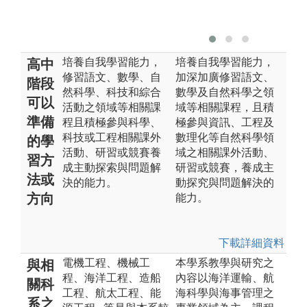
培養自我學習能力，
培養自我學習能力，
高中
修習語文、數學、自
加深加廣修習語文、
階段
然科學、科技和綜合
數學及自然科學之領
可以
活動之領域等相關課
域等相關課程，且積
準備
程且積極參與科學、
極參與資訊、工程及
科技或工程相關課外
數理化等自然科學領
的學
活動、研習或競賽養
域之相關課外活動、
習方
成主動探索與問題解
研習或競賽，養成主
法或
決的能力。
動探究與問題解決的
方向
能力。
下載詳細資料
電機工程、機械工
本學系教學與研究之
與相
程、海洋工程、造船
內容以海洋運輸、航
關科
工程、航太工程、能
海科學與海事管理之
系之