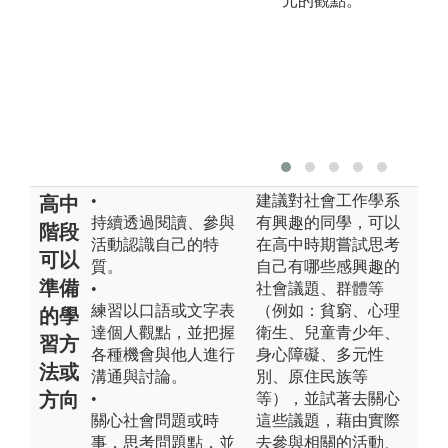
元的觀點。
•
建議對社會工作學系
高中
持續透過閱讀、參與
有興趣的同學，可以
階段
活動認識自己的特
在高中時期嘗試思考
可以
質。
自己有哪些感興趣的
準備
•
社會議題、群體等
練習以口語或文字表
（例如：貧窮、心理
的學
達個人觀點，並把握
衛生、兒童青少年、
習方
各種機會與他人進行
身心障礙、多元性
法或
溝通與討論。
別、原住民族等
方向
•
等），並試著去關心
關心社會問題或時
這些議題，藉由實際
事，思考問題點，並
去參與相關的活動、