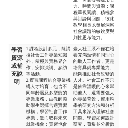
力、時間與資源；課
程重視閱讀、積極參
與討論與回饋，彼此
教學相長以發展洞察
社會議題的敏銳度與
判性思考能力。
1.課程設計多元，除講
臺大社工系不僅在培
學習
授社會工作專業知識
養充滿熱情和同理心
資源
外，積極與實務界合
的助人工作者，更是
或補
作，安排演講、參訪
培育具備專業能力、
充說
等活動。
能夠推動社會改變的
2.實習課程結合專業機
人才。社會工作不只
明
構人才培育，包含不
是依靠溫暖的心來幫
同年齡層及多型態的
助他人，還需要強大
專業服務，由教師協
的專業背景，運用科
助學生選擇合適實習
學的研究方法和分析
機構，學習社會工作
工具來深入理解社會
專業，進而取得未來
問題。學習如何設計
就業機會；實習也會
研究，蒐集並分析數