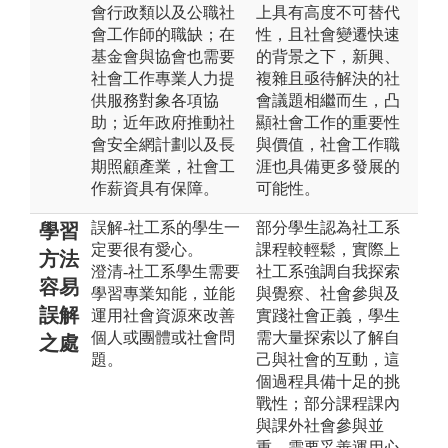
會行政類以及公職社
上具有高度不可替代
會工作師的職缺；在
性，且社會變遷快速
基金會與協會也需要
的背景之下，新興、
社會工作專業人力提
複雜且亟待解決的社
供服務對象各項協
會議題相繼而生，凸
助；近年政府推動社
顯社會工作的重要性
會安全網計劃以及長
與價值，社會工作職
期照顧產業，社會工
涯也具備更多發展的
作薪資具有保障。
可能性。
誤解-社工系的學生一
部分學生認為社工系
學習
定要很有愛心。
課程較輕鬆，實際上
方法
澄清-社工系學生需要
社工系強調自我探索
容易
學習專業知能，並能
與覺察、社會參與及
誤解
運用社會資源來改善
實踐社會正義，學生
個人或團體或社會問
需大量探索以了解自
之處
題。
己與社會的互動，這
個過程具備十足的挑
戰性；部分課程課內
與課外社會參與並
重，需要妥善運用心