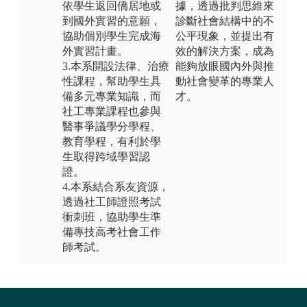
依學生返回僑居地或
據，透過批判思維來
到國外實習的意願，
診斷社會結構中的不
協助個別學生完成海
公平現象，並提出有
外實習計畫。
效的解決方案，成為
3.本系開設法律、治療
能夠放眼國內外與推
性課程，幫助學生具
動社會變革的專業人
備多元專業知識，而
才。
社工專業課程也參與
醫事爭議學分學程、
教育學程，有利於學
生取得跨域學習認
證。
4.本系結合系友資源，
透過社工師證照考試
衝刺班，協助學生準
備專技高考社會工作
師考試。