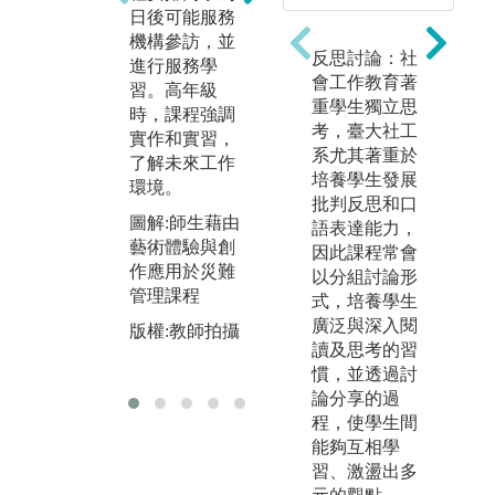
課教師預先設
遞
日後可能服務
計相關主題，
享
機構參訪，並
修課同學透過
倫
反思討論：社
進行服務學
小組合作方式
務
會工作教育著
習。高年級
來閱讀文獻、
例
重學生獨立思
時，課程強調
蒐集資料、方
演
考，臺大社工
實作和實習，
案規劃與實
學
系尤其著重於
了解未來工作
作，以尋求解
問
培養學生發展
環境。
答和解決問
同
批判反思和口
題。
程
圖解:師生藉由
語表達能力，
藝術體驗與創
因此課程常會
圖解:透過方案
圖
作應用於災難
以分組討論形
實習與公部門
頭
管理課程
式，培養學生
社會局合作，
生
廣泛與深入閱
辦理營隊
命
版權:教師拍攝
讀及思考的習
版權:教師拍攝
版
慣，並透過討
論分享的過
程，使學生間
能夠互相學
習、激盪出多