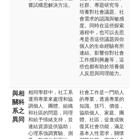
嘗試構思解決方法。
社群、專題研究等，
培養對社會議題、社
會需求的認識與敏感
度。同時在這些探索
過程中，也可以去思
考是否這些議題與你
個人的生命經驗有所
連結、影響你對社會
工作感到興趣等，這
些也都有助於培養個
人反思與同理能力。
相同學群中，社工系
社會工作是一門助人
與相
運用專業來處理和協
的專業，透過專業的
關科
調個人、團體、組織
知識、技巧、價值，
系之
和社區的問題，同理
協助個人、家庭、團
異同
和給予情緒支持，並
體、社區，促進或恢
連結資源提供協助；
復其社會功能，滿足
心理系強調實驗、測
基本人性需求，關懷