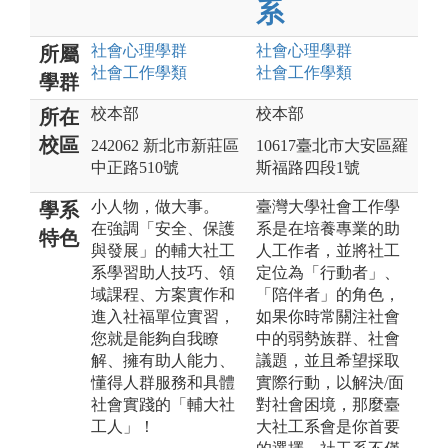
系
社會心理
學群
社會心理
學群
所屬
社會工作
學類
社會工作
學類
學群
校本部
校本部
所在
校區
242062 新北市新莊區
10617臺北市大安區羅
中正路510號
斯福路四段1號
小人物，做大事。
臺灣大學社會工作學
學系
在強調「安全、保護
系是在培養專業的助
特色
與發展」的輔大社工
人工作者，並將社工
系學習助人技巧、領
定位為「行動者」、
域課程、方案實作和
「陪伴者」的角色，
進入社福單位實習，
如果你時常關注社會
您就是能夠自我瞭
中的弱勢族群、社會
解、擁有助人能力、
議題，並且希望採取
懂得人群服務和具體
實際行動，以解決/面
社會實踐的「輔大社
對社會困境，那麼臺
工人」！
大社工系會是你首要