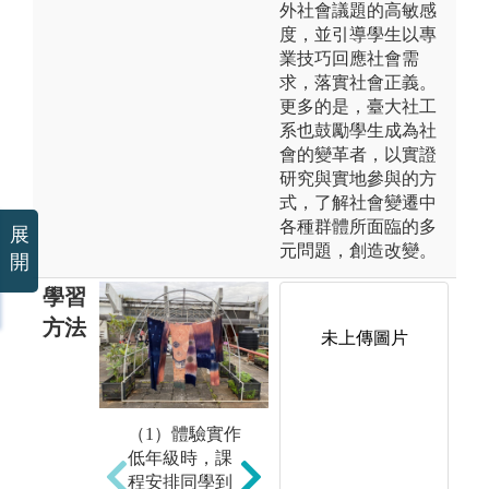
外社會議題的高敏感
度，並引導學生以專
業技巧回應社會需
求，落實社會正義。
更多的是，臺大社工
系也鼓勵學生成為社
會的變革者，以實證
研究與實地參與的方
式，了解社會變遷中
各種群體所面臨的多
展
元問題，創造改變。
開
學習
方法
未上傳圖片
（2）團隊合作
（
（1）體驗實作
課程採用小組
課
低年級時，課
方式進行，授
項
程安排同學到