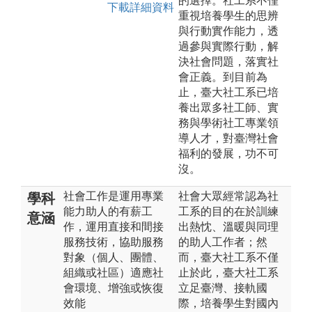
的選擇。社工系不僅
下載詳細資料
重視培養學生的思辨
與行動實作能力，透
過參與實際行動，解
決社會問題，落實社
會正義。到目前為
止，臺大社工系已培
養出眾多社工師、實
務與學術社工專業領
導人才，對臺灣社會
福利的發展，功不可
沒。
社會工作是運用專業
社會大眾經常認為社
學科
能力助人的有薪工
工系的目的在於訓練
意涵
作，運用直接和間接
出熱忱、溫暖與同理
服務技術，協助服務
的助人工作者；然
對象（個人、團體、
而，臺大社工系不僅
組織或社區）適應社
止於此，臺大社工系
會環境、增強或恢復
立足臺灣、接軌國
效能
際，培養學生對國內