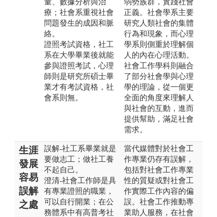
量、數據分析與治
弱勢族群，實踐社會
療；社會系重視社會
正義。社會學系主要
問題發生的成因和脈
研究人類社會的集體
絡。
行為和現象，而心理
證照考試資格，社工
學系則側重於理解個
系在大學畢業後就能
人的內在心理活動。
參與證照考試，心理
社會工作學科則融合
師則是研究所碩士畢
了部分社會學與心理
業才有考試資格，社
學的理論，從一個更
會系則無。
全面的角度來理解人
與社會的互動，進而
提供幫助，滿足社會
需求。
誤解-社工系畢業就是
當代媒體對於社會工
生涯
要做志工；做社工養
作專業仍存有誤解，
發展
不起自己。
包括對社會工作專業
容易
澄清-社會工作師是具
性的質疑或對社會工
誤解
有專業證照的職業，
作實際工作內容的偏
可以自行開業；在公
誤。社會工作推動專
之處
務體系中有高普考社
業助人服務，在社會