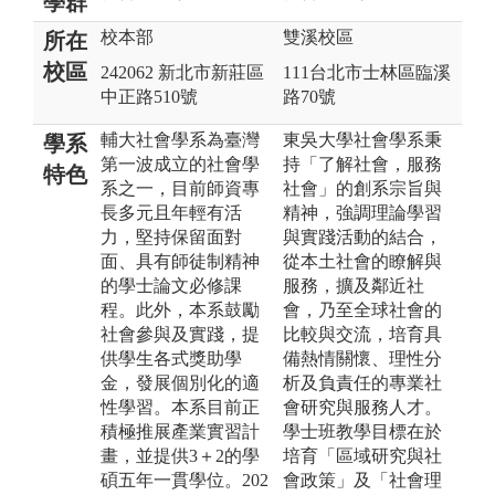
學群
校本部
雙溪校區
所在
校區
242062 新北市新莊區
111台北市士林區臨溪
中正路510號
路70號
輔大社會學系為臺灣
東吳大學社會學系秉
學系
第一波成立的社會學
持「了解社會，服務
特色
系之一，目前師資專
社會」的創系宗旨與
長多元且年輕有活
精神，強調理論學習
力，堅持保留面對
與實踐活動的結合，
面、具有師徒制精神
從本土社會的瞭解與
的學士論文必修課
服務，擴及鄰近社
程。此外，本系鼓勵
會，乃至全球社會的
社會參與及實踐，提
比較與交流，培育具
供學生各式獎助學
備熱情關懷、理性分
金，發展個別化的適
析及負責任的專業社
性學習。本系目前正
會研究與服務人才。
積極推展產業實習計
學士班教學目標在於
畫，並提供3＋2的學
培育「區域研究與社
碩五年一貫學位。202
會政策」及「社會理