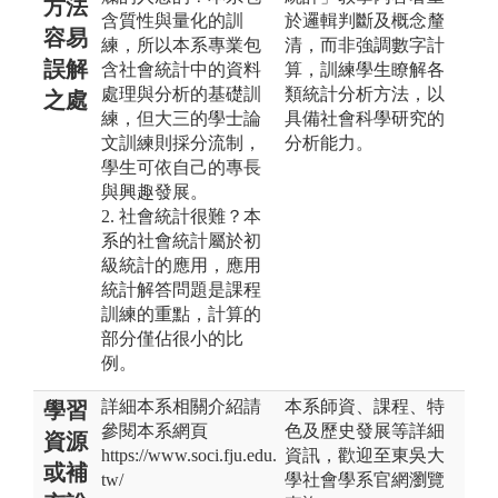
方法
含質性與量化的訓
於邏輯判斷及概念釐
容易
練，所以本系專業包
清，而非強調數字計
誤解
含社會統計中的資料
算，訓練學生瞭解各
處理與分析的基礎訓
類統計分析方法，以
之處
練，但大三的學士論
具備社會科學研究的
文訓練則採分流制，
分析能力。
學生可依自己的專長
與興趣發展。
2. 社會統計很難？本
系的社會統計屬於初
級統計的應用，應用
統計解答問題是課程
訓練的重點，計算的
部分僅佔很小的比
例。
詳細本系相關介紹請
本系師資、課程、特
學習
參閱本系網頁
色及歷史發展等詳細
資源
https://www.soci.fju.edu.
資訊，歡迎至東吳大
或補
tw/
學社會學系官網瀏覽