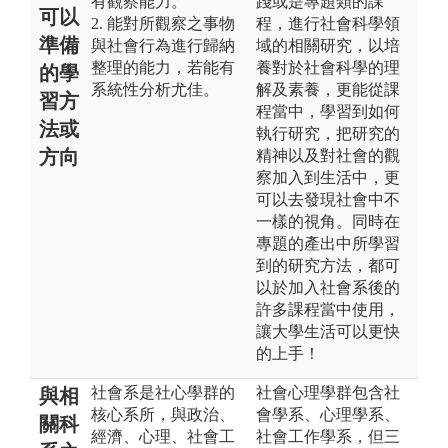
有觀察能力。
踐或是專題類的課
可以
2. 能對所觀察之事物
程，進行社會科學領
準備
與社會行為進行歸納
域的相關研究，以培
整理的能力，若能有
養對於社會科學的理
的學
系統性分析尤佳。
解及素養，更能從課
習方
程當中，學習到如何
法或
執行研究，把研究的
方向
精神以及對社會的觀
察加入到生活中，更
可以去發現社會中不
一樣的視角。同時在
專題的產出中所學習
到的研究方法，都可
以於加入社會系後的
許多課程當中使用，
讓大學生活可以更快
的上手！
社會系是社心學群的
社會心理學群包含社
與相
核心系所，與政治、
會學系、心理學系、
關科
經濟、心理、社會工
社會工作學系，但三