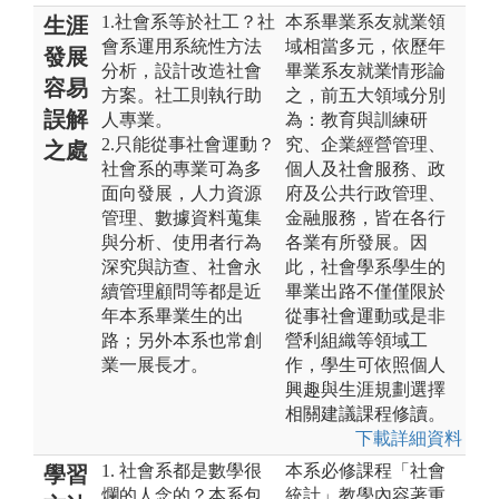
1.社會系等於社工？社
本系畢業系友就業領
生涯
會系運用系統性方法
域相當多元，依歷年
發展
分析，設計改造社會
畢業系友就業情形論
容易
方案。社工則執行助
之，前五大領域分別
誤解
人專業。
為：教育與訓練研
2.只能從事社會運動？
究、企業經營管理、
之處
社會系的專業可為多
個人及社會服務、政
面向發展，人力資源
府及公共行政管理、
管理、數據資料蒐集
金融服務，皆在各行
與分析、使用者行為
各業有所發展。因
深究與訪查、社會永
此，社會學系學生的
續管理顧問等都是近
畢業出路不僅僅限於
年本系畢業生的出
從事社會運動或是非
路；另外本系也常創
營利組織等領域工
業一展長才。
作，學生可依照個人
興趣與生涯規劃選擇
相關建議課程修讀。
下載詳細資料
1. 社會系都是數學很
本系必修課程「社會
學習
爛的人念的？本系包
統計」教學內容著重