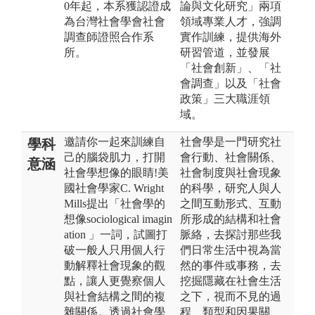
0年起，本系獲認證成
論與文化研究」兩項
為台灣社會學會社會
領域專業人才，強調
調查師證照合作系
實作訓練，提供海外
所。
研習管道，並發展
「社會創新」、「社
會調查」以及「社會
政策」三大職涯領
域。
邀請你一起來訓練自
社會學是一門研究社
學科
己的腦袋肌力，打開
會行動、社會關係、
意涵
社會學想像的眼睛!美
社會制度與社會現象
國社會學家C. Wright
的科學，研究人與人
Mills提出「社會學的
之間互動形式、互動
想像sociological imagin
所形成的結構和社會
ation 」一詞，試圖打
脈絡，去探討那些我
破一般人只用個人行
們日常生活中視為當
動解釋社會現象的觀
然的事件或事務，去
點，讓人更覺察個人
挖掘隱藏在社會生活
與社會結構之間的複
之下，視而不見的過
雜關係。透過社會學
程、類型和因果關