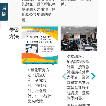
的想像，我們得以將
係。
展
單獨個人之煩惱，轉
開
化為公共集體的議
題。
學習
方法
課堂講座：
2.質性研究方
3
配合課程授課
法：訪談、焦
每
計畫，授課教
點團體、田野
有
1.量化研究方
師邀請校外專
調查法、紮根
獨
法：調查研
家學者、業師
理論。
究
究、研究設
或畢業系友蒞
計、抽樣設
臨課堂進行主
圖解:優秀學士
圖
計、社會統
題講授，豐富
論文海報展
士
計、SPSS統計
教學內容。
套裝軟體。
圖解:外國學者