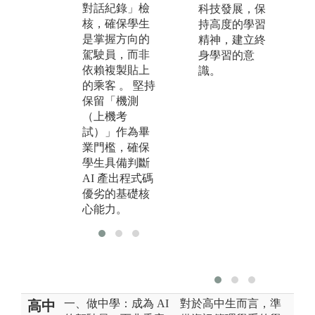
對話紀錄」檢
動研究如何將
代
科技發展，保
核，確保學生
最新的 Gen AI
不
持高度的學習
是掌握方向的
技術應用於系
的
精神，建立終
駕駛員，而非
統開發流程中
含
身學習的意
依賴複製貼上
。
的
識。
的乘客 。 堅持
將
保留「機測
團
（上機考
合
試）」作為畢
未
業門檻，確保
導
學生具備判斷
樑
AI 產出程式碼
優劣的基礎核
心能力。
一、做中學：成為 AI
對於高中生而言，準
高中