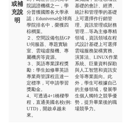
或補
院認證機構之一，學
基礎的會計、經濟、
充說
分普獲國際各大學承
統計和管理學的基礎
認；Eduniversal全球商
上可選擇作行銷管
明
學院排名中，榮獲四
理、資訊管理或財務
棕櫚葉。
管理…等為主修專精
２、空間設備包括GP
領域，資訊領域在程
U伺服器、專題實驗
式設計基礎上可選擇
室、雲端虛擬機、專
雲端服務架構實務、
屬機房等資源。
演算法、LINUX作業
３、英語專業課程獎
系統、巨量資料探勘
勵：學生如修畢英語
與人工智慧和資訊安
專業商管課程且達一
全等專業面向。此
定標準，可申請學習
外，學生可根據自己
獎勵金。
的主修領域，發展學
4、可透過4+1橋樑學
生個人獨特之競爭優
程，直通美國名校(例:
勢，提升畢業後的職
UTD)，開啟卓越未
場競爭力。
來。