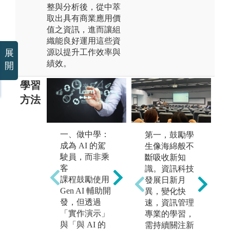
整與分析後，從中萃
取出具有商業應用價
值之資訊，進而讓組
織能良好運用這些資
展
源以提升工作效率與
績效。
開
學習
方法
一、做中學：
二、自主學
三
第一，鼓勵學
成為 AI 的駕
習：探索 AI
學
生像海綿般不
駛員，而非乘
的前瞻應用
的
斷吸收新知
客
本系鼓勵學生
本
識。資訊科技
課程鼓勵使用
在課程中自主
合
發展日新月
Gen AI 輔助開
探索新興科
統
異，變化快
發，但透過
技。
人
速，資訊管理
「實作演示」
新技術的導
發
專業的學習，
與「與 AI 的
入，學生需主
在 
需持續關注新