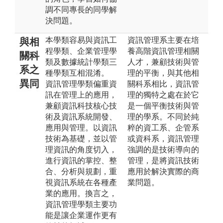
調不同專長的同學解
決問題。
本學類容易與資訊工
資訊管理系主要在培
與相
程學類、企業管理學
養高階資訊管理相關
關科
類及數據統計學類三
人才，兼顧技術與管
系之
種學類互相混淆。
理的平衡，與其他相
異同
資訊管理學類偏重資
關科系相比，資訊管
訊在管理上的應用，
理的獨特之處在於它
兼顧資訊科技核心技
是一個平衡技術與管
術及資訊系統開發、
理的學系。不同於純
應用與管理。以資訊
粹的資工系、企管系
技術為基礎，並以管
或資科系，資訊管理
理資訊的角度切入，
強調的是技術導向的
進行資訊的掌控、整
管理，是將資訊技術
合、分析與規劃，重
應用於解決實際的商
視資訊系統在各種產
業問題。
業的應用。換言之，
資訊管理學類主要功
能是讓企業運作更有