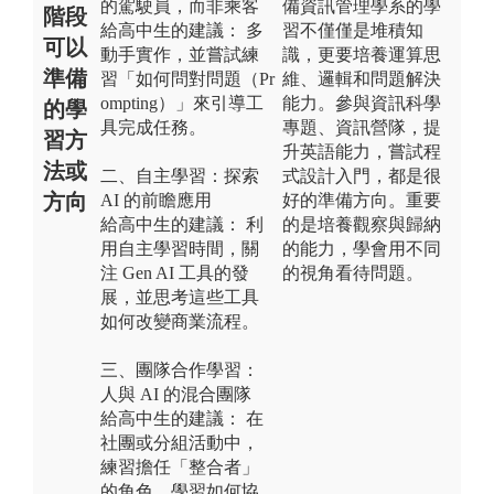
的駕駛員，而非乘客
備資訊管理學系的學
階段
給高中生的建議： 多
習不僅僅是堆積知
可以
動手實作，並嘗試練
識，更要培養運算思
準備
習「如何問對問題（Pr
維、邏輯和問題解決
ompting）」來引導工
能力。參與資訊科學
的學
具完成任務。
專題、資訊營隊，提
習方
升英語能力，嘗試程
法或
二、自主學習：探索
式設計入門，都是很
方向
AI 的前瞻應用
好的準備方向。重要
給高中生的建議： 利
的是培養觀察與歸納
用自主學習時間，關
的能力，學會用不同
注 Gen AI 工具的發
的視角看待問題。
展，並思考這些工具
如何改變商業流程。
三、團隊合作學習：
人與 AI 的混合團隊
給高中生的建議： 在
社團或分組活動中，
練習擔任「整合者」
的角色，學習如何協