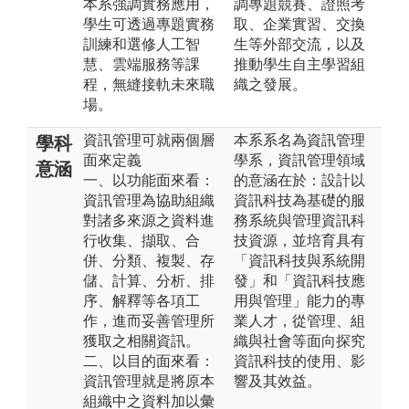
本系強調實務應用，
調專題競賽、證照考
學生可透過專題實務
取、企業實習、交換
訓練和選修人工智
生等外部交流，以及
慧、雲端服務等課
推動學生自主學習組
程，無縫接軌未來職
織之發展。
場。
資訊管理可就兩個層
本系系名為資訊管理
學科
面來定義
學系，資訊管理領域
意涵
一、以功能面來看：
的意涵在於：設計以
資訊管理為協助組織
資訊科技為基礎的服
對諸多來源之資料進
務系統與管理資訊科
行收集、擷取、合
技資源，並培育具有
併、分類、複製、存
「資訊科技與系統開
儲、計算、分析、排
發」和「資訊科技應
序、解釋等各項工
用與管理」能力的專
作，進而妥善管理所
業人才，從管理、組
獲取之相關資訊。
織與社會等面向探究
二、以目的面來看：
資訊科技的使用、影
資訊管理就是將原本
響及其效益。
組織中之資料加以彙