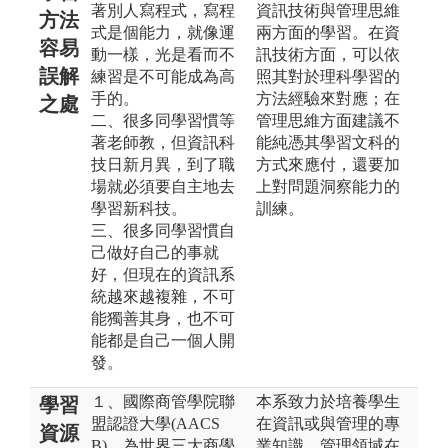
著別人寫程式，寫程
資訊技術與管理思維
方法
式是個能力，就像運
兩方面的學習。在資
容易
動一樣，光是看而不
訊技術方面，可以依
誤解
練習是不可能成為高
照其對於理科學習的
手的。
方法經驗來對應；在
之處
二、很多同學習慣等
管理思維方面建議不
著老師教，但資訊科
能純憑其學習文科的
技日新月異，到了職
方式來應付，還要加
場就必須要自主地去
上對問題洞察能力的
學習新科技。
訓練。
三、很多同學習慣自
己做好自己的事就
好，但現在的資訊系
統越來越複雜，不可
能獨善其身，也不可
能都是自己一個人開
發。
１、國際商管學院聯
本系致力於培養學生
學習
盟認證大學(AACS
在資訊或與管理的專
資源
B)，為世界三大商學
業知識，管理領域在