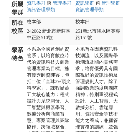
資訊
學群
跨
管理
學群
資訊
學群
跨
管理
學群
所屬
資訊管理
學類
資訊管理
學類
學群
校本部
校本部
所在
校區
242062 新北市新莊區
251新北市淡水區英專
中正路510號
路151號
本系為全國首創的資
本系旨在因應資訊科
學系
管系，以培育數位時
技潮流，以及國際學
特色
代的資訊科技與商業
術潮流及國內實務需
管理專業為目標。擁
求，培育優秀具有國
有優秀師資陣容，包
際視野的資訊技術及
括二位「全球2%頂尖
管理規劃人才。除了
科學家」。課程涵蓋
強調敬業態度與團隊
五大核心能力：程式
精神，特別重視程式
設計與系統開發、人
設計、人工智慧、大
工智慧與機器學習、
數據分析、雲端應
數據分析與商業智
用、資訊安全等技術
慧、專案管理與團隊
能力之養成，兼顧管
協作、跨領域整合。
理實務的訓練，並強