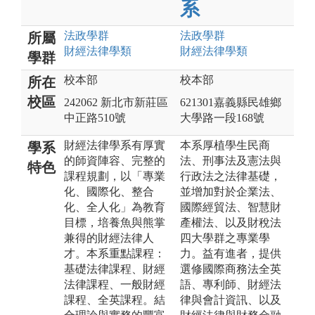
系
法政
學群
法政
學群
所屬
財經法律
學類
財經法律
學類
學群
校本部
校本部
所在
校區
242062 新北市新莊區
621301嘉義縣民雄鄉
中正路510號
大學路一段168號
財經法律學系有厚實
本系厚植學生民商
學系
的師資陣容、完整的
法、刑事法及憲法與
特色
課程規劃，以「專業
行政法之法律基礎，
化、國際化、整合
並增加對於企業法、
化、全人化」為教育
國際經貿法、智慧財
目標，培養魚與熊掌
產權法、以及財稅法
兼得的財經法律人
四大學群之專業學
才。本系重點課程：
力。益有進者，提供
基礎法律課程、財經
選修國際商務法全英
法律課程、一般財經
語、專利師、財經法
課程、全英課程。結
律與會計資訊、以及