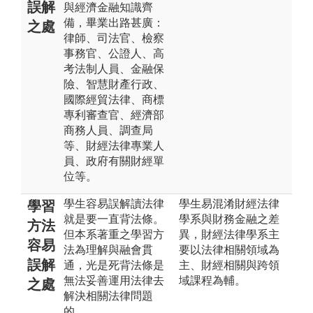
誤解
與經濟金融知識齊
備，畢業出路甚廣：
之處
律師、司法官、檢察
事務官、公證人、高
考法制人員、金融保
險、智慧財產行政、
國際經貿法律、商標
專利審查官、經濟部
商務人員、調查局
等、財經法律專業人
員、政府有關財經單
位等。
學生容易誤解讀法律
學生易混淆財經法律
學習
就是要一直背法條。
學系與財務金融之差
方法
但本系著重之學習方
異，財經法律學系主
容易
法為理解與融會貫
要以法律相關領域為
誤解
通，光是死背法條是
主、財經相關與跨領
無法妥善運用法律去
域課程為輔。
之處
解決相關法律問題
的。