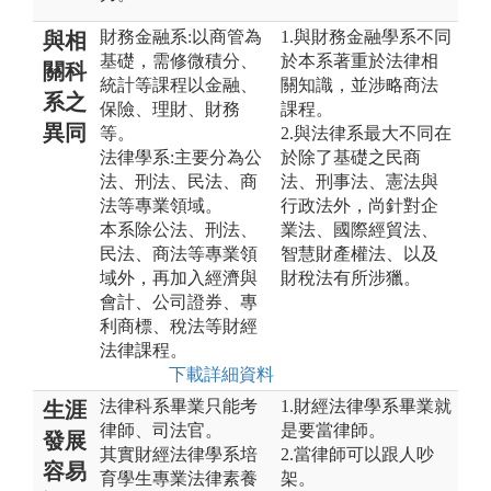
財務金融系:以商管為
1.與財務金融學系不同
與相
基礎，需修微積分、
於本系著重於法律相
關科
統計等課程以金融、
關知識，並涉略商法
系之
保險、理財、財務
課程。
異同
等。
2.與法律系最大不同在
法律學系:主要分為公
於除了基礎之民商
法、刑法、民法、商
法、刑事法、憲法與
法等專業領域。
行政法外，尚針對企
本系除公法、刑法、
業法、國際經貿法、
民法、商法等專業領
智慧財產權法、以及
域外，再加入經濟與
財稅法有所涉獵。
會計、公司證券、專
利商標、稅法等財經
法律課程。
下載詳細資料
法律科系畢業只能考
1.財經法律學系畢業就
生涯
律師、司法官。
是要當律師。
發展
其實財經法律學系培
2.當律師可以跟人吵
容易
育學生專業法律素養
架。