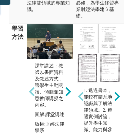
法律雙領域的專業知
必修，為學生修習專
識。
業財經法學建立基
礎。
學習
方法
個案研討：以
課堂講述：教
自
法律理論為基
師以書面資料
習
礎，配合相關
及敘述方式，
師
個案之研討分
讓學生主動閱
亦
析，以全體討
1. 透過書本，
讀、傾聽並知
主
論或小組討論
能較有體系地
悉教師講授之
書
之方式，培養
認識與了解法
內容。
頭
溝通協調、團
律領域。2. 透
(
隊合作及解決
圖解:課堂講述
過實例討論，
人
問題。
提升學生知
版權:財經法律
果
識、能力與參
圖解:研討
學系