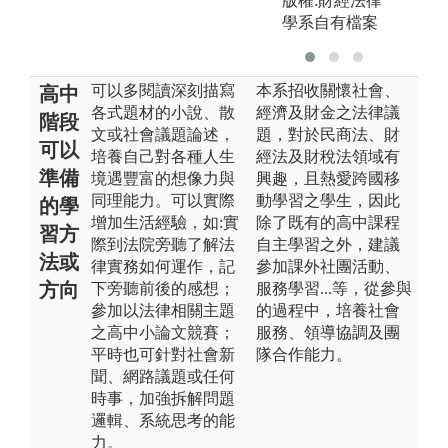
版權:財經法律
學系自有檔案
可以多閱讀深刻描寫
本系招收關懷社會、
高中
各式題材的小說、散
經濟及財金之法律議
階段
文或社會議題論述，
題，對於民商法、財
可以
培養自己對各種人生
經法及財稅法領域有
準備
境遇豐富的想像力與
興趣，且熱愛跨國移
同理能力。可以實際
動學習之學生，因此
的學
增加生活經驗，如:實
除了既有的高中課程
習方
際到法院旁聽了解法
自主學習之外，建議
法或
律實務如何運作，記
參加課外社團活動、
方向
下旁聽前後的感想；
服務學習...等，從參與
參加以法律相關主題
的過程中，培養社會
之高中小論文競賽；
服務、領導協調及團
平時也可針對社會新
隊合作能力。
聞、網路議題或任何
時事，加強拆解問題
邏輯、系統思考的能
力。