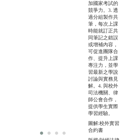
加國家考試的
版權:財經法律
競爭力。3. 透
學系
過分組製作共
筆，每次上課
時能就訂正共
同筆記之錯誤
或增補內容，
可促進團隊合
作、提升上課
專注力，並學
習最新之學說
討論與實務見
解。4. 與校外
司法機關、律
師公會合作，
提供學生實際
學習經驗。
圖解:校外實習
合約書