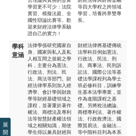
合理論與實務的豐富
財經法律與財務金融
學習更不可少：法院
等四大學程之跨領域
實習、模擬法庭、全
學習，培養跨界雙專
國性辯論比賽等。歡
長。
迎來財經法律學系驗
證自己的實力！
法律學係研究國家自
財經法律將基礎傳統
學科
身、國家與私人及私
法學科目例如憲法、
意涵
人相互間之規範之學
行政法、民法、刑
科，主要分為憲法、
法、商事法、民刑訴
行政法、刑法、民
訟法、國際公法等基
法、商法等部門。財
礎法學課程列為學士
經法律學系則加入經
班必修科目，訓練學
濟學、會計學與財政
生基本法學專業，並
學等財經基礎領域之
作為進階課程之基
課程，並著重於著作
礎。另將稅法總論、
權法、商標法及專利
商標專利法、著作權
法等智慧財產權法領
法、行政救濟法、國
展
域之相關知識，期使
際貿易法、金融法…
開
學生得以兼具財經與
等中階科目列為本系