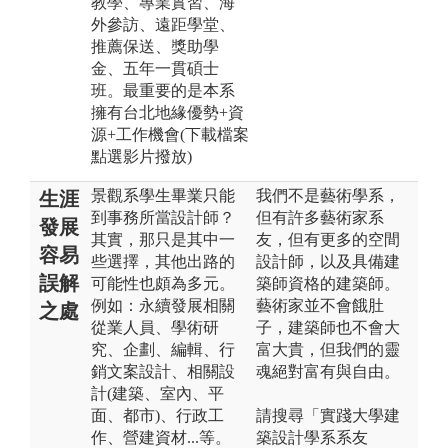
教學、專業實習、海
外參訪、遠距學堂、
推薦保送、獎助學
金、五年一貫碩士
班。最重要的是本系
擁有台北地緣優勢+資
源+工作機會(下載檔案
點選影片撥放)
景觀系學生畢業只能
我們不是藝術學系，
生涯
到事務所當設計師？
但有許多藝術家系
發展
其實，那只是其中一
友，但有更多的空間
容易
些選擇，其他出路的
設計師，以及具備建
誤解
可能性也頗為多元。
築師資格的建築師。
例如：永續發展相關
藝術家並不會餓肚
之處
從業人員、學術研
子，建築師也不會大
究、企劃、編輯、行
富大貴，但我們的靈
銷文案設計、相關設
魂絕對富有與自由。
計(建築、室內、平
面、都市)、行政工
請搜尋「實踐大學建
作、營建資材...等。
築設計學系系友