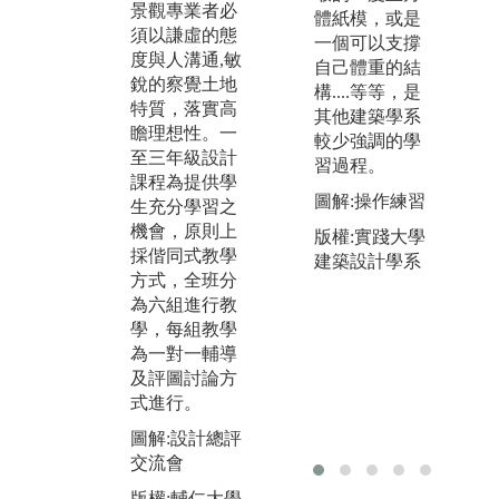
際
景觀專業者必
體紙模，或是
計，藉由與服
案
須以謙虛的態
一個可以支撐
務對象互動，
在
度與人溝通,敏
自己體重的結
瞭解學生專業
的
銳的察覺土地
構....等等，是
所學應用能力
學
特質，落實高
其他建築學系
與溝通整合能
伸
瞻理想性。一
較少強調的學
力。植栽設計
道
至三年級設計
習過程。
課程或大三設
以
課程為提供學
計皆有不同尺
圖解:操作練習
境
生充分學習之
度或議題學習
機會，原則上
版權:實踐大學
圖
操作。https://w
採偕同式教學
建築設計學系
參
ww.youtube.co
方式，全班分
河
m/watch?v=pbb
為六組進行教
odGjFe04
版
學，每組教學
景
圖解:110學年
為一對一輔導
度新莊雙鳳里
及評圖討論方
景觀設計實作
式進行。
教學
圖解:設計總評
版權:輔仁大學
交流會
景觀設計學系
版權:輔仁大學