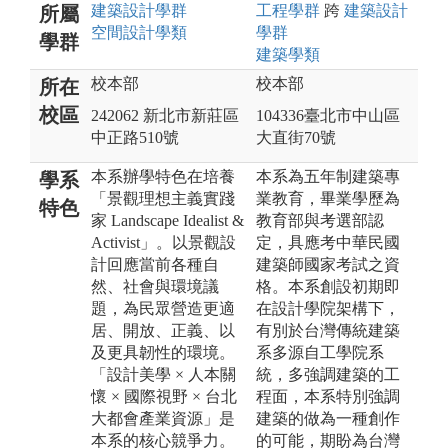
建築設計
學群
工程
學群
跨
建築設計
所屬
空間設計
學類
學群
學群
建築
學類
校本部
校本部
所在
校區
242062 新北市新莊區
104336臺北市中山區
中正路510號
大直街70號
本系辦學特色在培養
本系為五年制建築專
學系
「景觀理想主義實踐
業教育，畢業學歷為
特色
家 Landscape Idealist &
教育部與考選部認
Activist」。以景觀設
定，具應考中華民國
計回應當前各種自
建築師國家考試之資
然、社會與環境議
格。本系創設初期即
題，為民眾營造更適
在設計學院架構下，
居、開放、正義、以
有別於台灣傳統建築
及更具韌性的環境。
系多源自工學院系
「設計美學 × 人本關
統，多強調建築的工
懷 × 國際視野 × 台北
程面，本系特別強調
大都會產業資源」是
建築的做為一種創作
本系的核心競爭力。
的可能，期盼為台灣