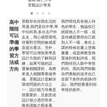
景觀設計學系
景觀存在你我生活的
我們尋找具有個人特
高中
周邊,我們是玩中學,學
色的學生，無論你已
階段
中玩科系,多出去戶外
經跟他人不一樣，或
可以
走走，用心感受環境,
是你總是覺得自己跟
準備
培養對空間的敏感度
別人不一樣，會在上
及提出看法。另外，
課的時候在書上塗鴉
的學
學習可以增加美學及
畫畫，或是將教室佈
習方
設計方面的了解與訓
置做到有點誇張，我
法或
練，如果可能的話，
們期待別人眼中奇怪
方向
選修相關課程，為將
的你。因此我們鼓勵
來進入相關專業做準
你們勇敢的追求自己
備。景觀設計是解決
並留下創作的痕跡(作
環境問題的方法之
品)，我們想要看到你
一，設計能力培養是
奇怪的創作。
很重要的，且創意或
設計很少憑空而來，
唯有課餘之暇多看、