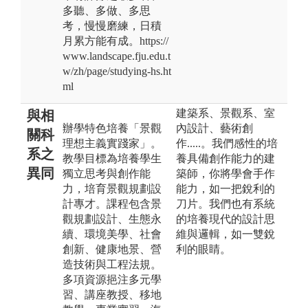
多聽、多做、多思
考，慢慢磨練，日積
月累方能有成。https://
www.landscape.fju.edu.t
w/zh/page/studying-hs.ht
ml
建築系、景觀系、室
與相
辦學特色培養「景觀
內設計、藝術創
關科
理想主義實踐家」。
作.....。我們感性的培
系之
教學目標為培養學生
養具備創作能力的建
異同
獨立思考與創作能
築師，你將學會手作
力，培育景觀規劃設
能力，如一把銳利的
計專才。課程包含景
刀片。我們也有系統
觀規劃設計、生態永
的培養現代的設計思
續、環境美學、社會
維與邏輯，如一雙銳
創新、健康地景、營
利的眼睛。
造技術與工程法規。
多項資源挹注多元學
習、講座教授、移地