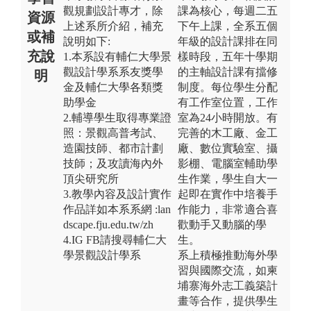
觀規劃設計專才，除
課為核心，每週二五
資源
上述系所介紹，補充
下午上課，全系五個
或補
說明如下:
年級的設計課排在同
充說
1.本系設有輔仁大學景
樣時段，五年十學期
觀設計學系系友獎學
的主軸設計課有擋修
明
金及輔仁大學各類獎
制度。每位學生分配
助學金
有工作室位置，工作
2.輔導學生取得專業證
室為24小時開放。有
照：景觀高普考試、
完善的木工廠、金工
造園技師、都市計劃
廠、數位實驗室、攝
技師；及攻讀海內外
影棚、電腦室輔助學
頂尖研究所
生作業，學生自大一
3.教學內容及設計實作
起即在實作中培養手
作品詳如本系系網 :lan
作能力，非常適合喜
dscape.fju.edu.tw/zh
歡動手又動腦的學
4.IG FB請搜尋輔仁大
生。
學景觀設計學系
系上積極推動海外學
習與國際交流，如柬
埔寨海外志工義築計
畫等合作，提供學生