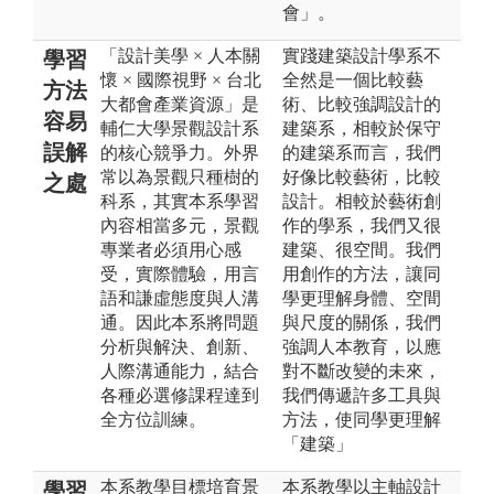
會」。
「設計美學 × 人本關
實踐建築設計學系不
學習
懷 × 國際視野 × 台北
全然是一個比較藝
方法
大都會產業資源」是
術、比較強調設計的
容易
輔仁大學景觀設計系
建築系，相較於保守
誤解
的核心競爭力。外界
的建築系而言，我們
常以為景觀只種樹的
好像比較藝術，比較
之處
科系，其實本系學習
設計。相較於藝術創
內容相當多元，景觀
作的學系，我們又很
專業者必須用心感
建築、很空間。我們
受，實際體驗，用言
用創作的方法，讓同
語和謙虛態度與人溝
學更理解身體、空間
通。因此本系將問題
與尺度的關係，我們
分析與解決、創新、
強調人本教育，以應
人際溝通能力，結合
對不斷改變的未來，
各種必選修課程達到
我們傳遞許多工具與
全方位訓練。
方法，使同學更理解
「建築」
本系教學目標培育景
本系教學以主軸設計
學習