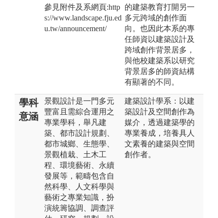
參見附件及系網頁:http
的建築教育打開另一
s://www.landscape.fju.ed
多元跨域的創作面
u.tw/announcement/
向。也因此本系的專
任師資以建築設計及
跨域創作背景居多，
與他校建築系以研究
背景居多的師資結構
有顯著的不同。
景觀設計是一門多元
建築設計學系：以建
學科
豐富且需綜合運用之
築設計及空間創作為
意涵
專業學科，舉凡建
媒介，透過建築學的
築、都市設計規劃、
專業養成，培養具人
都市城鄉、生態學、
文素養的建築與空間
景觀植栽、土木工
創作者。
程、環境藝術、永續
發展等，範疇包含自
然科學、人文科學與
藝術之專業知識，扮
演統籌協調、調查評