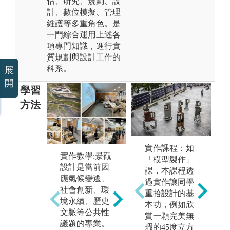
估、研究、規劃、設
計、數位模擬、管理
維護等多重角色。是
一門綜合運用上述各
項專門知識，進行實
質規劃與設計工作的
科系。
展
開
學習
方法
實作課程：如
服務學習：結
戶
實作教學:景觀
「模型製作」
合課程帶領學
相
設計是當前因
課，本課程透
生參與社會服
內
應氣候變遷、
過實作讓同學
務，於服務學
教
社會創新、環
重拾設計的基
習基地進行各
訪
境永續、歷史
本功，例如欣
項社區服務與
校
文脈等公共性
賞一顆完美無
環境改善的規
的
議題的專業。
瑕的45度立方
劃或參與式設