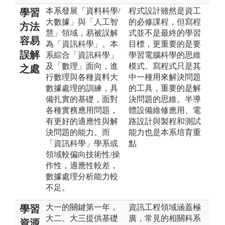
本系發展「資料科學/
程式設計雖然是資工
學習
大數據」與「人工智
的必修課程，但寫程
方法
慧」領域，易被誤解
式並不是最終的學習
容易
為「資訊科學」。本
目標，更重要的是要
誤解
系綜合「資訊科學」
學習電腦科學的思維
及「數理」面向，進
模式。寫程式只是其
之處
行數理與各種資料大
中一種用來解決問題
數據處理的訓練，具
的工具，重要的是解
備扎實的基礎，面對
決問題的思維。半導
各種實務應用問題，
體設備維修應用、電
有更好的適應性與解
路設計與製程和測試
決問題的能力。而
能力也是本系培育重
「資訊科學」學系或
點
領域較偏向技術性/操
作性，適應性較差，
數據處理分析能力較
不足。
大一的關鍵第一年，
資訊工程領域涵蓋極
學習
大二、大三提供基礎
廣，常見的相關科系
資源