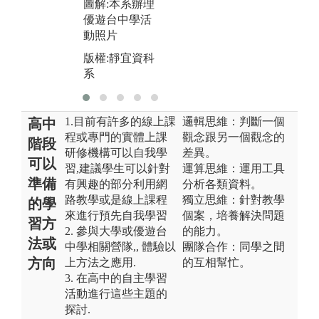
圖解:本系辦理
優遊台中學活
動照片
版權:靜宜資科
系
1.目前有許多的線上課
邏輯思維：判斷一個
高中
程或專門的實體上課
觀念跟另一個觀念的
階段
研修機構可以自我學
差異。
可以
習,建議學生可以針對
運算思維：運用工具
準備
有興趣的部分利用網
分析各類資料。
路教學或是線上課程
獨立思維：針對教學
的學
來進行預先自我學習
個案，培養解決問題
習方
2. 參與大學或優遊台
的能力。
法或
中學相關營隊,, 體驗以
團隊合作：同學之間
方向
上方法之應用.
的互相幫忙。
3. 在高中的自主學習
活動進行這些主題的
探討.