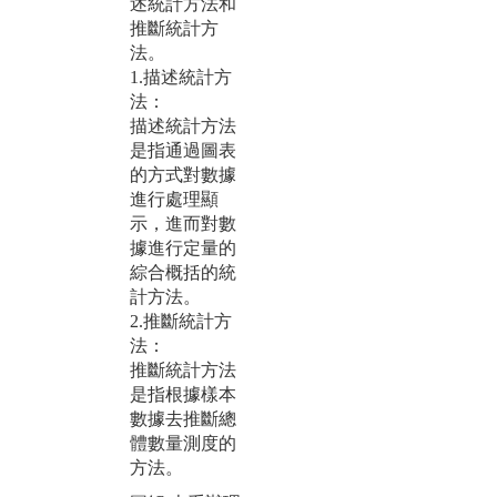
述統計方法和
1
習演算法是一
推斷統計方
物
類從資料中自
法。
2
動分析獲得規
1.描述統計方
3
律，並利用規
法：
析
律對未知資料
描述統計方法
分
進行預測的演
是指通過圖表
料視
算法。 因此資
的方式對數據
s:/
料探勘與機器
進行處理顯
xh
學習相輔相
示，進而對數
4
成。
據進行定量的
5
圖解:專題實作
綜合概括的統
圖
導入機器學習
計方法。
A
2.推斷統計方
版權:靜宜資科
片
法：
系
程
推斷統計方法
版
是指根據樣本
系
數據去推斷總
體數量測度的
方法。