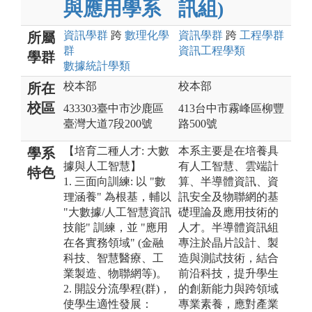
與應用學系
訊組)
資訊
學群
跨
數理化
學
資訊
學群
跨
工程
學群
所屬
群
資訊工程
學類
學群
數據統計
學類
校本部
校本部
所在
校區
433303臺中市沙鹿區
413台中市霧峰區柳豐
臺灣大道7段200號
路500號
【培育二種人才: 大數
本系主要是在培養具
學系
據與人工智慧】
有人工智慧、雲端計
特色
1. 三面向訓練: 以 "數
算、半導體資訊、資
理涵養" 為根基，輔以
訊安全及物聯網的基
"大數據/人工智慧資訊
礎理論及應用技術的
技能" 訓練，並 "應用
人才。半導體資訊組
在各實務領域" (金融
專注於晶片設計、製
科技、智慧醫療、工
造與測試技術，結合
業製造、物聯網等)。
前沿科技，提升學生
2. 開設分流學程(群)，
的創新能力與跨領域
使學生適性發展：
專業素養，應對產業