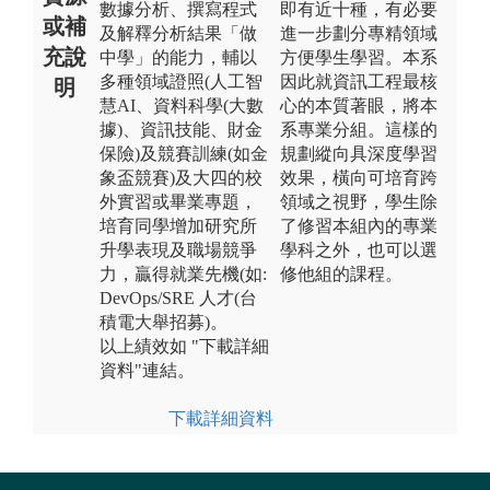
數據分析、撰寫程式
即有近十種，有必要
或補
及解釋分析結果「做
進一步劃分專精領域
充說
中學」的能力，輔以
方便學生學習。本系
多種領域證照(人工智
因此就資訊工程最核
明
慧AI、資料科學(大數
心的本質著眼，將本
據)、資訊技能、財金
系專業分組。這樣的
保險)及競賽訓練(如金
規劃縱向具深度學習
象盃競賽)及大四的校
效果，橫向可培育跨
外實習或畢業專題，
領域之視野，學生除
培育同學增加研究所
了修習本組內的專業
升學表現及職場競爭
學科之外，也可以選
力，贏得就業先機(如:
修他組的課程。
DevOps/SRE 人才(台
積電大舉招募)。
以上績效如 "下載詳細
資料"連結。
下載詳細資料