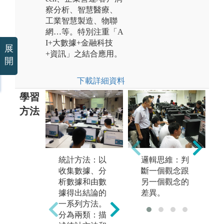
察分析、智慧醫療、
工業智慧製造、物聯
網…等。特別注重「A
I+大數據+金融科技
展
+資訊」之結合應用。
開
下載詳細資料
學習
方法
機器學習：
統計方法：以
資
邏輯思維：判
機器學習理論
收集數據、分
mi
斷一個觀念跟
主要是設計和
析數據和由數
從
另一個觀念的
分析一些讓電
據得出結論的
提
差異。
腦可以自動
一系列方法。
的
「學習」的演
分為兩類：描
的
算法。機器學