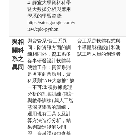
4. 靜宜大學資料科學
暨大數據分析與應用
學系的學習資源:
https://sites.google.com/v
iew/cplo-python
與資管系/資工系異
資工系是軟體程式與
與相
同：除資訊方面的訓
半導體製程設計和測
關科
練相同外，資工系多
試工程人員的創造者
系之
從事研發設計軟體與
異同
硬體工作；資管系則
是著重商業應用，資
科系則"AI+大數據" 缺
一不可:重視數據處理
分析的扎實訓練 (統計
與數學訓練) 與人工智
慧深度學習的訓練，
運用現有工具以及計
算方法進行分析，結
果判讀進後解決問
題。資科課程包含基