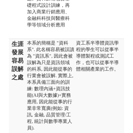
礎程式設計訓練，再
加入商業行銷應用、
金融科科技與醫療科
學等領域分析應用
本系的簡稱是 "資科
資工系半導體資訊學
生涯
系". 此名稱容易被誤讀
程的學生可以從事半
發展
為 "資訊系", 因此會被
導體製程或測試工
容易
誤解為只是資訊領域
作，也可以從事半導
誤解
的科系, 因此能從事的
體相關產業的工作。
行業會被誤解. 實際上,
之處
本系具備三面向的訓
練: 數理內涵+資訊技
能(AI與大數據)+實務
應用, 因此能從事的行
業非常寬廣(例如: 資
訊, 金融, 品質管理/工
程, 統計與數學專業人
員).