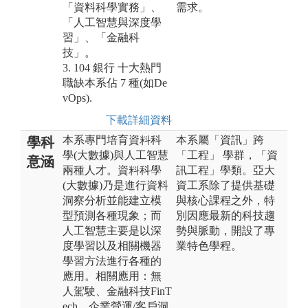
「資料科學實務」、
需求。
「人工智慧與深度學
習」、「金融科
技」。
3. 104 銀行 十大熱門
職缺本系佔 7 種(如De
vOps).
下載詳細資料
本系專門培育資料科
本系屬「資訊」跨
學科
學(大數據)與人工智慧
「工程」 學群，「資
意涵
兩種人才。資料科學
訊工程」學類。亞大
(大數據)乃是進行資料
資工系除了提供基礎
洞察分析並能建立模
與核心課程之外，特
型預測各種現象；而
別因應最新的科技趨
人工智慧主要是以深
勢與脈動，開設了專
度學習以及相關機器
業特色學程。
學習方法進行各種的
應用。相關應用：無
人駕駛、金融科技FinT
ech、企業營運/客戶洞