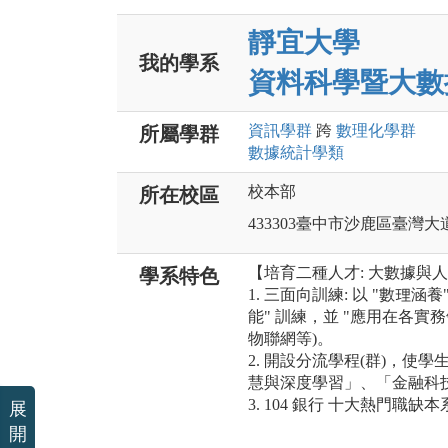
靜宜大學
我的學系
資料科學暨大數
資訊
學群
跨
數理化
學群
所屬學群
數據統計
學類
校本部
所在校區
433303臺中市沙鹿區臺灣大道
【培育二種人才: 大數據與
學系特色
1. 三面向訓練: 以 "數理
能" 訓練，並 "應用在各實
物聯網等)。
2. 開設分流學程(群)，
慧與深度學習」、「金融科
3. 104 銀行 十大熱門職缺本系佔
展
開