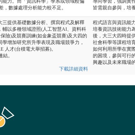
的能力。而「資訊科學」學系或領域較偏
導向學習，強調實
較差，數據處理分析能力較不足。
皆需親自參與，培
大三提供基礎數據分析、撰寫程式及解釋
程式語言與資訊能
輔以多種領域證照(人工智慧AI、資料科
培養資訊技術能力
金保險)及競賽訓練(如金象盃競賽)及大四的
後，大三大四時提
同學增加研究所升學表現及職場競爭力，
社會科學等課程培
SRE 人才(台積電大舉招募)。
如何利用所學在實
連結。
的困境，參與可行
興趣以及未來職場
下載詳細資料