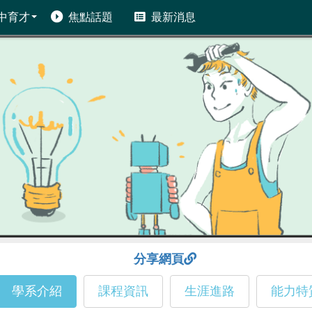
中育才
焦點話題
最新消息
分享網頁
學系介紹
課程資訊
生涯進路
能力特