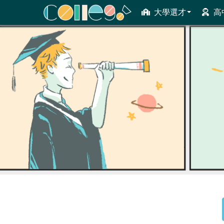
大學選才
高
ColleGo! 大學選才與高中育才輔助系統