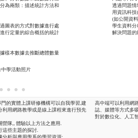
分為兩類：描述統計方法和
機器學習理論主要
透過問題情
自動「學習」的演
用資訊科技(
從資料中自動分析
(如公開資
過圖表的方式對數據進行處
資料進行預測的演
學生資料分
進行定量的綜合概括的統計
習相輔相成。
解決問題的
圖解:專題實作導入
版權:靜宜資科系
據樣本數據去推斷總體數量
台中學活動照片
專門的實體上課研修機構可以自我學習,建
高中端可以利用網
分利用網路教學或是線上課程來進行預先
誌、媒體等方式多
對於數位化、人工
營隊,, 體驗以上方法之應用.
行這些主題的探討.
數據分析與應用學系的學習資源: