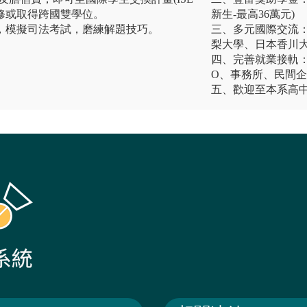
行研修或取得跨國雙學位。
新生-最高36萬元)
」，模擬司法考試，磨練解題技巧。
三、多元國際交流
梨大學、日本香川大
四、完善就業接軌：
O、事務所、民間
五、歡迎至本系高