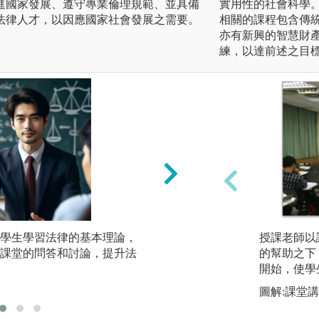
進國家發展、遵守專業倫理規範、並具備
實用性的社會科學
法律人才，以因應國家社會發展之需要。
相關的課程包含傳
亦有新興的智慧財
練，以達前述之目
學生學習法律的基本理論，
實務案例研習：透
授課老師以
課堂的問答和討論，提升法
如何把書本中的理
的幫助之下
件中，藉此學習從
開始，使學
際法律問題的能力
圖解:課堂