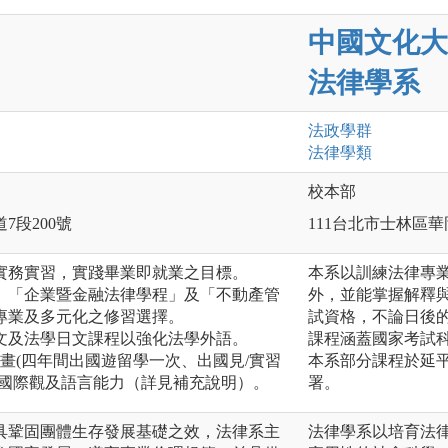
中國文化大
法律學系
法政
學群
法律
學類
校本部
7段200號
111台北市士林區華
實務實習，實踐畢業即就業之目標。
本系以訓練法律專
、「企業暨金融法律學程」及「不動產管
外，並能掌握解釋
專業及多元化之修習選擇。
試資格，不論日後
文及法學日文課程以強化法學外語。
課程涵蓋國家考試
計畫(四年間出國遊留學一次、出國見/實習
本系部分課程於延平
育國際觀及語言能力（詳見補充說明）。
署。
具鞏固團體生存發展基礎之效，法律系主
法律學系以培育法