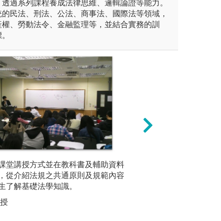
。透過系列課程養成法律思維、邏輯論證等能力。
統的民法、刑法、公法、商事法、國際法等領域，
產權、勞動法令、金融監理等，並結合實務的訓
標。
過分析真實的法律案例，學習
課堂講授方式並在教科書及輔助資料
讀書會自主學習：
針對實務
論知識應用於現實法律爭議案
，從介紹法規之共通原則及規範內容
習的內容，透過小
析與討論
多角度思考問題，培養解決實
生了解基礎法學知識。
識的廣度和深度。
礎，進一
。
講授
圖解:案例