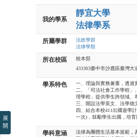
靜宜大學
我的學系
法律學系
法政
學群
所屬學群
法律
學類
校本部
所在校區
433303臺中市沙鹿區臺灣大道
一、理論與實務兼重，透過
學系特色
二、「司法社會工作學程」
理學程」提供學生跨領域、
三、開設法學英文、法學德
四、結合本校411出國遊學
一次)，鼓勵學生出國，培
展
開
法律為團體生活基本規範，
學科意涵