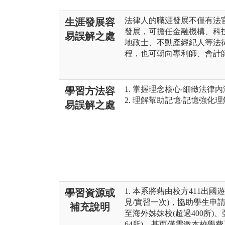
法律人的職涯發展不僅有法
生涯發展容
發展，可擔任金融機構、科
易誤解之處
地政士、不動產經紀人等法
程，也可朝向專利師、會計
1. 掌握理念核心‧細緻法律內
學習方法容
2. 理解幫助記憶‧記憶強化理
易誤解之處
1. 本系將藉由校方411出
學習資源或
見/實習一次)，協助學生申
補充說明
至海外姊妹校(超過400所)、
64所)，甚而僅需繳本校學費