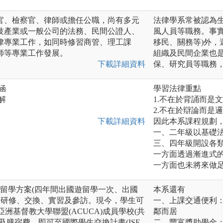
官、檢察官、律師或擔任公職，尚有多元
法律學系常被認為
技產業或一般公司的法務、民間公證人、
風人員等職務。事
律專業工作，如同時修習商管、理工課
移民、關務等)外
師等專業工作發展。
組織及民間企業也
下載詳細資料
保、研究員等職務
涵
學習法律重點
解
1.不在於背誦而是
2.不在於辯論而是
下載詳細資料
因此本系課程規劃
一、二年級以基礎
三、四年級開設各
一方面透過漸進式
一方面也未將來做
國遊留學方案(四年間出國遊留學一次、出國
本系還有
請研修、交換、實習及參訪。現今，學生可
一、上課交通便利
亞洲基督教大學聯盟(ACUCA)成員學校(共
鄰而居
及膳宿費，即可至國際學生交換計畫(ISE
二、豐富獎助學金