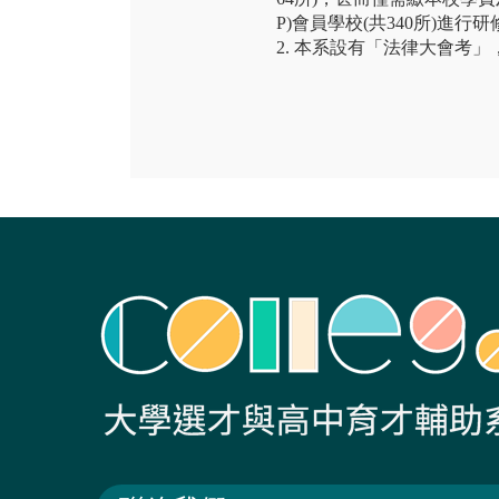
P)會員學校(共340所)進
2. 本系設有「法律大會考