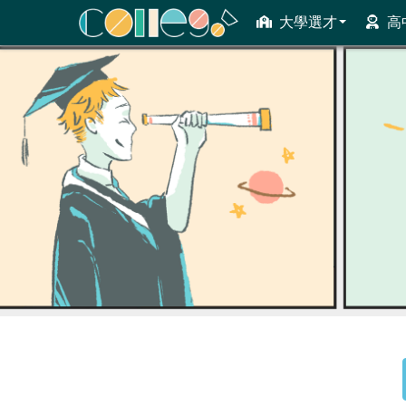
大學選才
高
ColleGo! 大學選才與高中育才輔助系統