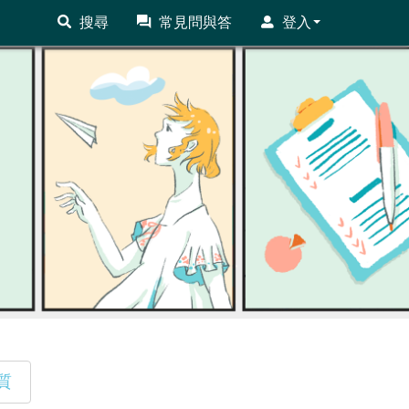
搜尋
常見問與答
登入
質