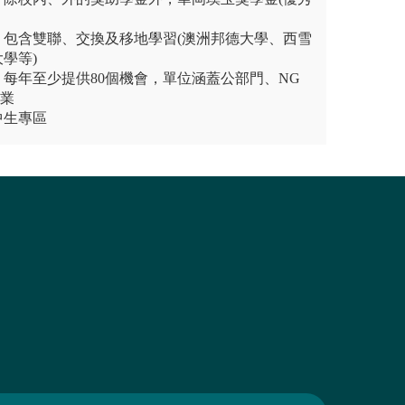
：包含雙聯、交換及移地學習(澳洲邦德大學、西雪
學等)
每年至少提供80個機會，單位涵蓋公部門、NG
企業
中生專區