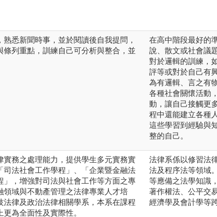
，熟悉新聞時事，並於閱讀後自我提問，
在高中階段最好的
與條列重點，訓練自己可分析與整合，並
說、散文或社會議
對於邏輯的訓練，
評等或對於自己有
為有邏輯、言之有
各種社會關懷活動
動，讓自己接觸更
程中還能建立各種
這些學習到經驗與
整的自己。
律實務之處理能力，提供學生多元實務實
法律系係以修習法
「司法社會工作學程」、「企業暨金融法
法及程序法等領域
程」，增強對司法與社會工作等方面之專
等應備之法學知識
融領域與不動產管理之法律專業人才培
著作權法、公平交
技法律及政治法律相關學系，本系在課程
經濟學及會計學等
上更為全面性及實際性。