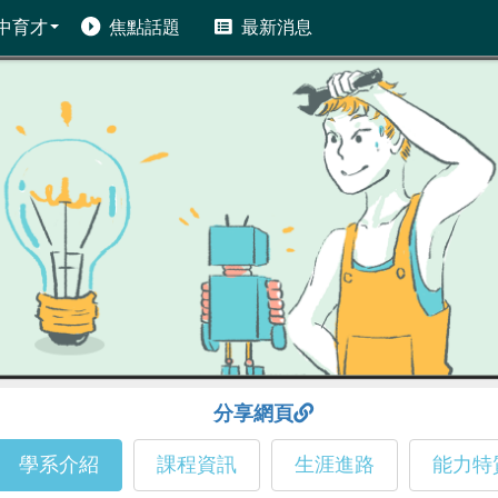
中育才
焦點話題
最新消息
分享網頁
學系介紹
課程資訊
生涯進路
能力特