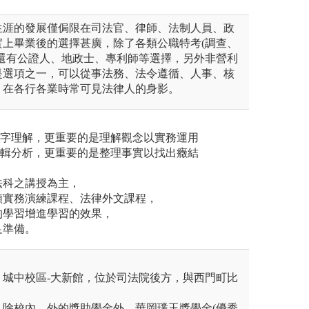
生涯的發展僅侷限在司法官、律師、法制人員、政
實上畢業後的選擇甚廣，除了各類公職特考(調查、
，還有公證人、地政士、專利師等選擇，另外非營利
是選項之一，可以從事法務、法令遵循、人事、核
，在各行各業時常可見法律人的身影。
文字理解，更重要的是理解觀念以實務運用
邏輯分析，更重要的是整理事實以找出癥結
，
法科之講授為主，
類實務演練課程、法律外文課程，
的學習增進學習的效果，
足準備。
：城中校區-大新館，位於司法院後方，與西門町比
：除校內、外的獎助學金外，華岡璞玉獎學金(優秀