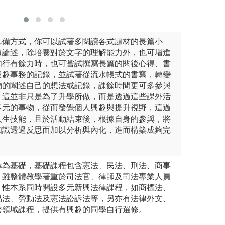
準備方式，你可以試著多閱讀各式題材的長篇小
題論述，除培養對於文字的理解能力外，也可增進
如行有餘力時，也可嘗試撰寫長篇的閱後心得、書
興趣事務的記錄，並試著從流水帳式的書寫，轉變
物的闡述自己的想法或記錄，課餘時間更可多參與
，這並非只是為了升學所做，而是透過這些課外活
多元的事物，從而發覺個人興趣與提升視野，這過
人生技能，且於活動結束後，根據自身的參與，將
知識透過反思而加以分析與內化，進而構築成夠完
律為基礎，基礎課程包含憲法、民法、刑法、商事
。雖整體教學著重於司法官、律師及司法專業人員
，惟本系同時開設多元新興法律課程，如商標法、
易法、勞動法及憲法訟訴法等，另亦有法律外文、
跨領域課程，提供有興趣的同學自行選修。