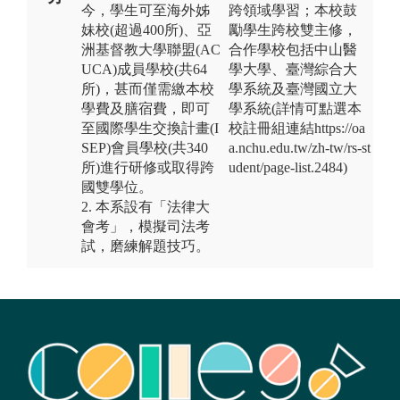
今，學生可至海外姊
跨領域學習；本校鼓
妹校(超過400所)、亞
勵學生跨校雙主修，
洲基督教大學聯盟(AC
合作學校包括中山醫
UCA)成員學校(共64
學大學、臺灣綜合大
所)，甚而僅需繳本校
學系統及臺灣國立大
學費及膳宿費，即可
學系統(詳情可點選本
至國際學生交換計畫(I
校註冊組連結https://oa
SEP)會員學校(共340
a.nchu.edu.tw/zh-tw/rs-st
所)進行研修或取得跨
udent/page-list.2484)
國雙學位。
2. 本系設有「法律大
會考」，模擬司法考
試，磨練解題技巧。