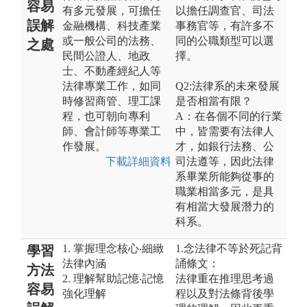
容易
有多元發展，可擔任
以擔任調查官、司法
誤解
金融機構、科技產業
事務官等，有許多不
或一般公司的法務、
同的公職類型可以選
之處
民間公證人、地政
擇。
士、不動產經紀人等
法律專業工作，如同
Q2:法律系的未來發展
時修習商管、理工課
是否相當有限？
程，也可朝向專利
A：在各個不同的行業
師、會計師等專業工
中，皆需要有法律人
作發展。
才，如銀行法務、公
下載詳細資料
司法遵等，因此法律
系畢業所能夠從事的
職業相當多元，是具
有相當大發展潛力的
科系。
1. 掌握理念核心‧細緻
1.念法律不等於死記背
學習
法律內涵
誦條文：
方法
2. 理解幫助記憶‧記憶
法律重在推理思考過
容易
強化理解
程以及對法條背後學