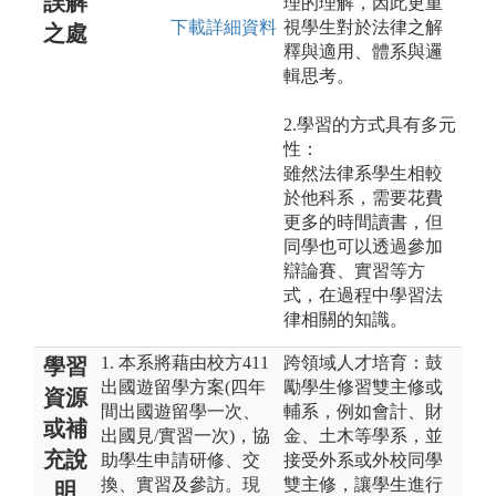
誤解
理的理解，因此更重
下載詳細資料
視學生對於法律之解
之處
釋與適用、體系與邏
輯思考。
2.學習的方式具有多元
性：
雖然法律系學生相較
於他科系，需要花費
更多的時間讀書，但
同學也可以透過參加
辯論賽、實習等方
式，在過程中學習法
律相關的知識。
1. 本系將藉由校方411
跨領域人才培育：鼓
學習
出國遊留學方案(四年
勵學生修習雙主修或
資源
間出國遊留學一次、
輔系，例如會計、財
或補
出國見/實習一次)，協
金、土木等學系，並
充說
助學生申請研修、交
接受外系或外校同學
換、實習及參訪。現
雙主修，讓學生進行
明