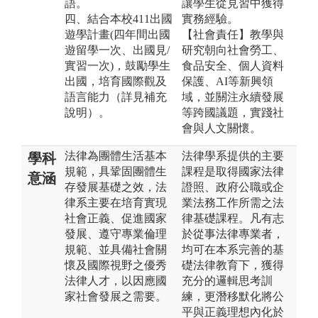
語。
讓學生從見習中獲得
四、結合本校411出國
實務經驗。
遊學計畫(四年間出國
【社會責任】教學與
遊留學一次、出國見/
研究朝向社會勞工、
實習一次)，鼓勵學生
食品安全、個人資料
出國，培育國際觀及
保護、AI等新興領
語言能力（詳見補充
域，並關注永續發展
說明）。
等跨國議題，實踐社
會與人文關懷。
法律為團體生活基本
法律學系提供的主要
學科
規範，具鞏固團體生
課程是取得國家法律
意涵
存發展基礎之效，法
證照、政府公職或企
律系主要在培育實現
業法務工作所需之法
社會正義、促進國家
律基礎課程。凡有志
發展、遵守專業倫理
於從事法律專業者，
規範、並具備社會關
均可在本系完善的基
懷及國際視野之優秀
礎法律教育下，獲得
法律人才，以因應國
充分的邏輯思考訓
家社會發展之需要。
練，更潛移默化將公
平與正義理想內化於