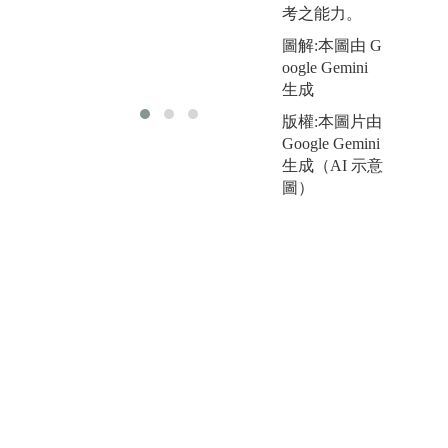
思考問題，培
考之能力。
養解決實際法
圖解:本圖由 G
律問題的能
(
oogle Gemini
力。
生成
版權:本圖片由
Google Gemini
生成（AI 示意
(
圖）
o