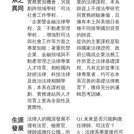
實務實習機會，另規
業的法律課程。本系
異同
劃跨領域學程「司法
師資上不僅法學研究
社會工作學程」、
與實務經驗兼備，且
「企業暨金融法律學
擁有本土與美德日各
程」及「不動產管理
種不同留學國別背景
學程」，增強對司法
的師資。
與社會工作等方面之
提供的主要課程是取
專業知能；著重民營
得國家法律證照、政
企業、金融領域與不
府公職或企業法務工
動產管理之法律專業
作所需之法律基礎課
人才培育。相較國內
程。凡有志於從事法
財經法律、科技法律
律專業者，均可在本
及政治法律相關學
系完善的基礎法律教
系，本系在課程規
育下，獲得充分的邏
劃、實務連結與人才
輯思考訓練。
培育上更為全面性及
實際性。
法律人的職涯發展不
Q1.未來是否只能夠擔
生涯
僅有法官、檢察官、
任律師、司法官？
發展
律師或擔任公職，尚
A：法律系畢業後也可