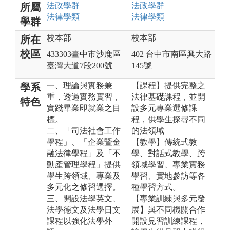
法政
學群
法政
學群
所屬
法律
學類
法律
學類
學群
校本部
校本部
所在
校區
433303臺中市沙鹿區
402 台中市南區興大路
臺灣大道7段200號
145號
一、理論與實務兼
【課程】提供完整之
學系
重，透過實務實習，
法律基礎課程，並開
特色
實踐畢業即就業之目
設多元專業選修課
標。
程，供學生探尋不同
二、「司法社會工作
的法領域
學程」、「企業暨金
【教學】傳統式教
融法律學程」及「不
學、對話式教學、跨
動產管理學程」提供
領域學習、專業實務
學生跨領域、專業及
學習、實地參訪等各
多元化之修習選擇。
種學習方式。
三、開設法學英文、
【專業訓練與多元發
法學德文及法學日文
展】與不同機關合作
課程以強化法學外
開設見習訓練課程，