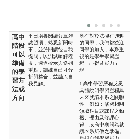
G
平日培養閱讀報章雜
所有對於法律有興趣
高中
誌習慣，熟悉新聞時
的同學，我們都歡迎
階段
事，並於閱讀後自我
同學的加入，本系重
可以
提問，以測試瞭解程
視的是學生學習歷
準備
度，透過標示與條列
程、心得及能力呈
重點，訓練自己可分
現。
的學
析與整合，並融入自
習方
我見解。
1.高中學習歷程反思：
法或
具體說明學習歷程與
方向
未來就讀本系之關聯
性，例如：修習相關
領域科目或課程之動
機、理由及修課心
得，或高中期間為就
讀本系所做之準備。
重視自我學習能力，