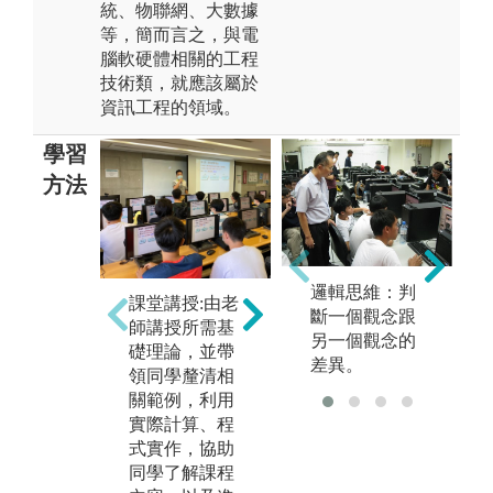
統、物聯網、大數據
等，簡而言之，與電
腦軟硬體相關的工程
技術類，就應該屬於
資訊工程的領域。
學習
方法
團隊學習:課程
設計讓同學有
實
分組合作的機
邏輯思維：判
課堂講授:由老
老
會，進而學習
斷一個觀念跟
師講授所需基
助
與人合作的模
另一個觀念的
礎理論，並帶
際
式。
差異。
領同學釐清相
讓
圖解:專題成果
關範例，利用
己
發表
實際計算、程
能
式實作，協助
力
版權:中國文化
同學了解課程
大學資工系
版