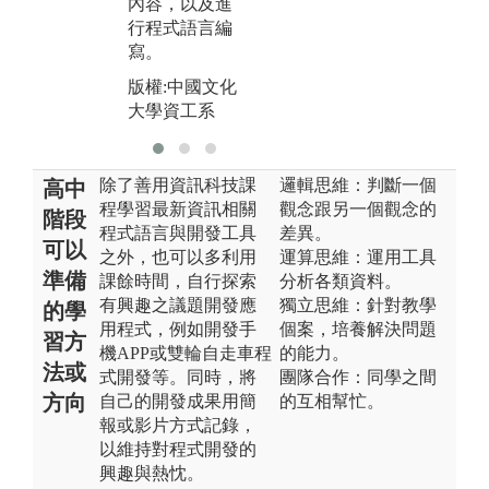
內容，以及進
大
行程式語言編
寫。
版權:中國文化
大學資工系
除了善用資訊科技課
邏輯思維：判斷一個
高中
程學習最新資訊相關
觀念跟另一個觀念的
階段
程式語言與開發工具
差異。
可以
之外，也可以多利用
運算思維：運用工具
準備
課餘時間，自行探索
分析各類資料。
有興趣之議題開發應
獨立思維：針對教學
的學
用程式，例如開發手
個案，培養解決問題
習方
機APP或雙輪自走車程
的能力。
法或
式開發等。同時，將
團隊合作：同學之間
方向
自己的開發成果用簡
的互相幫忙。
報或影片方式記錄，
以維持對程式開發的
興趣與熱忱。