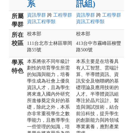
系
訊組)
資訊
學群
跨
工程
學群
資訊
學群
跨
工程
學群
所屬
資訊工程
學類
資訊工程
學類
學群
校本部
校本部
所在
校區
111台北市士林區華岡
413台中市霧峰區柳豐
路55號
路500號
本系將依不同年級計
本系主要是在培養具
學系
劃性的培育學生所需
有人工智慧、雲端計
特色
的知識與能力，培養
算、半導體資訊、資
學生成為社會上優良
訊安全及物聯網的基
資訊人才，且為學生
礎理論及應用技術的
將來進入國內外研究
人才。半導體資訊組
所進修奠定良好的基
專注於晶片設計、製
礎，除此之外，本系
造與測試技術，結合
亦非常重視學生之數
前沿科技，提升學生
學能力，且教導學生
的創新能力與跨領域
一些管理的知識，培
專業素養，應對產業