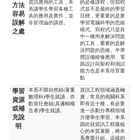
資訊應用的工具，本
的必修課程，但寫程
方法
系讓學生學習各種工
式並不是最終的學習
容易
具的應用及實作，並
目標，更重要的是要
誤解
非皆理論的講授。
學習電腦科學的思維
模式。寫程式只是其
之處
中一種用來解決問題
的工具，重要的是解
決問題的思維。半導
體設備維修應用、電
路設計與製程和測試
能力也是本系培育重
點
本系不限自然組(著重
資訊工程領域涵蓋極
學習
數理科)學生就讀，亦
廣，常見的相關科系
資源
歡迎社會組(具邏輯概
即有近十種，有必要
或補
念者)學生就讀。
進一步劃分專精領域
充說
方便學生學習。本系
因此就資訊工程最核
明
心的本質著眼，將本
系專業分組。這樣的