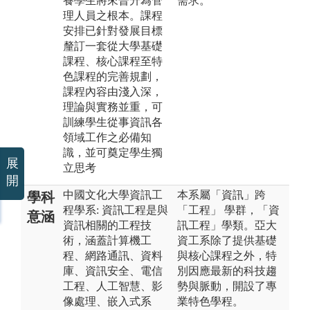
養學生將來晉升為管
需求。
理人員之根本。課程
安排已針對發展目標
釐訂一套從大學基礎
課程、核心課程至特
色課程的完善規劃，
課程內容由淺入深，
理論與實務並重，可
訓練學生從事資訊各
領域工作之必備知
識，並可奠定學生獨
展
立思考
開
中國文化大學資訊工
本系屬「資訊」跨
學科
程學系: 資訊工程是與
「工程」 學群，「資
意涵
資訊相關的工程技
訊工程」學類。亞大
術，涵蓋計算機工
資工系除了提供基礎
程、網路通訊、資料
與核心課程之外，特
庫、資訊安全、電信
別因應最新的科技趨
工程、人工智慧、影
勢與脈動，開設了專
像處理、嵌入式系
業特色學程。