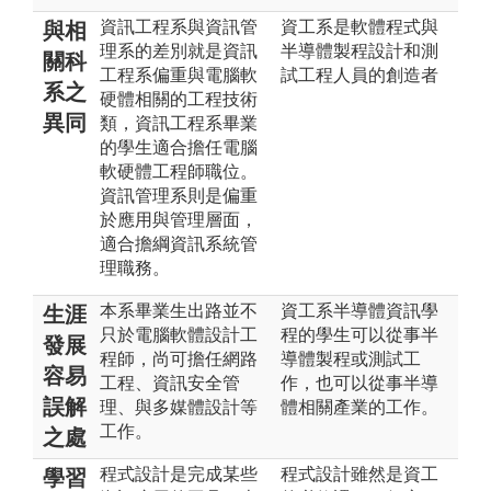
資訊工程系與資訊管
資工系是軟體程式與
與相
理系的差別就是資訊
半導體製程設計和測
關科
工程系偏重與電腦軟
試工程人員的創造者
系之
硬體相關的工程技術
異同
類，資訊工程系畢業
的學生適合擔任電腦
軟硬體工程師職位。
資訊管理系則是偏重
於應用與管理層面，
適合擔綱資訊系統管
理職務。
本系畢業生出路並不
資工系半導體資訊學
生涯
只於電腦軟體設計工
程的學生可以從事半
發展
程師，尚可擔任網路
導體製程或測試工
容易
工程、資訊安全管
作，也可以從事半導
誤解
理、與多媒體設計等
體相關產業的工作。
工作。
之處
程式設計是完成某些
程式設計雖然是資工
學習