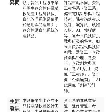
異同
類，資訊工程系畢業
課程重點不同。資訊
的學生適合擔任電腦
工程學系（資工系）
軟硬體工程師職位。
偏重電腦科學與工程
資訊管理系則是偏重
技術，課程涵蓋程式
於應用與管理層面，
設計、演算法、硬體
適合擔綱資訊系統管
架構、AI、物聯網
理職務。
等，適合喜歡技術挑
戰與研發的學生。如
果喜歡寫程式與技術
挑戰，選資工；喜歡
商業與管理，選資
管；喜歡創意與互
動，選 AI 應用。資工
像「工程師」、資管
像「企業顧問」、AI
應用像「創新設計
師。
本系畢業生出路並不
資工系的進就業管
生涯
只於電腦軟體設計工
道，進修管道、考
發展
程師，尚可擔任網路
試，與企業實習合作