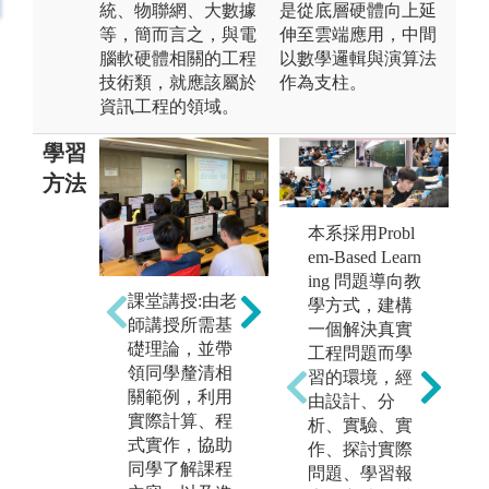
統、物聯網、大數據
是從底層硬體向上延
等，簡而言之，與電
伸至雲端應用，中間
腦軟硬體相關的工程
以數學邏輯與演算法
技術類，就應該屬於
作為支柱。
資訊工程的領域。
學習
方法
本系採用Probl
團隊學習:課程
em-Based Learn
設計讓同學有
實
ing 問題導向教
分組合作的機
課堂講授:由老
老
學方式，建構
會，進而學習
師講授所需基
助
一個解決真實
與人合作的模
礎理論，並帶
際
工程問題而學
式。
領同學釐清相
讓
習的環境，經
圖解:專題成果
關範例，利用
己
由設計、分
發表
實際計算、程
能
析、實驗、實
式實作，協助
力
作、探討實際
版權:中國文化
同學了解課程
問題、學習報
大學資工系
版