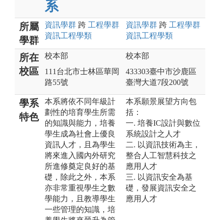
系
資訊
學群
跨
工程
學群
資訊
學群
跨
工程
學群
所屬
資訊工程
學類
資訊工程
學類
學群
校本部
校本部
所在
校區
111台北市士林區華岡
433303臺中市沙鹿區
路55號
臺灣大道7段200號
本系將依不同年級計
本系願景展望方向包
學系
劃性的培育學生所需
括：
特色
的知識與能力，培養
一. 培養IC設計與數位
學生成為社會上優良
系統設計之人才
資訊人才，且為學生
二. 以資訊技術為主，
將來進入國內外研究
整合人工智慧科技之
所進修奠定良好的基
應用人才
礎，除此之外，本系
三. 以資訊安全為基
亦非常重視學生之數
礎，發展資訊安全之
學能力，且教導學生
應用人才
一些管理的知識，培