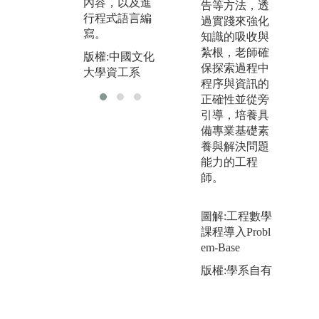
內容，以及進
告等方法，透
大
行程式語言編
過實踐來強化
寫。
知識的吸收與
紮根，老師確
版權:中國文化
保探索過程中
大學資工系
程序與資訊的
正確性並從旁
引導，培養具
備專業基礎素
養與解決問題
能力的工程
師。
圖解:工程數學
課程導入Probl
em-Base
版權:學系自有