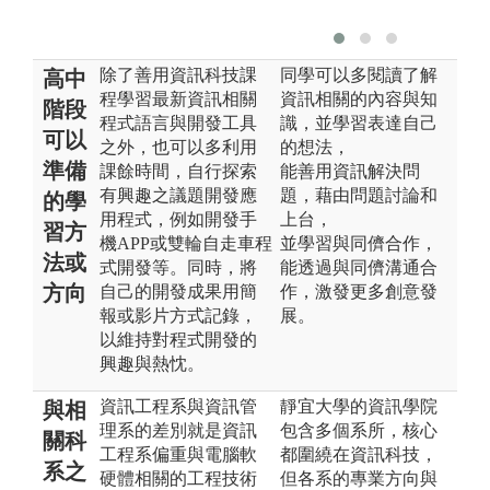
除了善用資訊科技課
同學可以多閱讀了解
高中
程學習最新資訊相關
資訊相關的內容與知
階段
程式語言與開發工具
識，並學習表達自己
可以
之外，也可以多利用
的想法，
準備
課餘時間，自行探索
能善用資訊解決問
有興趣之議題開發應
題，藉由問題討論和
的學
用程式，例如開發手
上台，
習方
機APP或雙輪自走車程
並學習與同儕合作，
法或
式開發等。同時，將
能透過與同儕溝通合
方向
自己的開發成果用簡
作，激發更多創意發
報或影片方式記錄，
展。
以維持對程式開發的
興趣與熱忱。
資訊工程系與資訊管
靜宜大學的資訊學院
與相
理系的差別就是資訊
包含多個系所，核心
關科
工程系偏重與電腦軟
都圍繞在資訊科技，
系之
硬體相關的工程技術
但各系的專業方向與