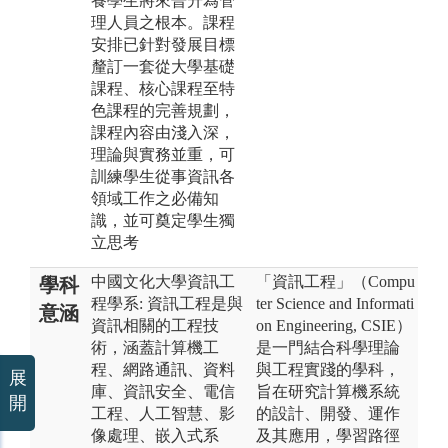
養學生將來晉升為管
理人員之根本。課程
安排已針對發展目標
釐訂一套從大學基礎
課程、核心課程至特
色課程的完善規劃，
課程內容由淺入深，
理論與實務並重，可
訓練學生從事資訊各
領域工作之必備知
識，並可奠定學生獨
立思考
中國文化大學資訊工
「資訊工程」（Compu
學科
程學系: 資訊工程是與
ter Science and Informati
意涵
資訊相關的工程技
on Engineering, CSIE）
術，涵蓋計算機工
是一門結合科學理論
程、網路通訊、資料
與工程實踐的學科，
展
庫、資訊安全、電信
旨在研究計算機系統
開
工程、人工智慧、影
的設計、開發、運作
像處理、嵌入式系
及其應用，學習路徑