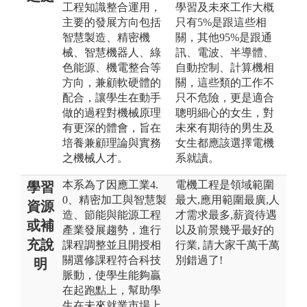
工程知識整合運用，
學習及未來工作大概
主要的發展方向包括
只有5%是跟這些相
智慧製造、精密機
關，其他95%是跟通
械、智慧機器人、綠
訊、電波、半導體、
色能源、機電整合等
自動控制、計算機相
方向，兼顧軟硬體的
關，這些類的工作不
配合，讓學生在動手
只不危險，更是適合
做的過程對機械原理
聰明細心的女生，對
有更深的體會，旨在
未來有期待的男生及
培養兼顧理論與實務
女生都應該選擇電機
之機械人才。
系就讀。
本系為了因應工業4.
電機工程是領域範圍
學習
0、精密加工與智慧製
最大,應用範圍最廣,人
資源
造、節能與能源工程
才需求最多,薪資待遇
或補
產業發展趨勢，進行
以及前景幾乎最好的
充說
課程調整並且開授相
行業, 請大家千萬千萬
關選修課程符合科技
別錯過了!
明
脈動，使學生能夠贏
在起跑點上，幫助學
生在未來就業市場上