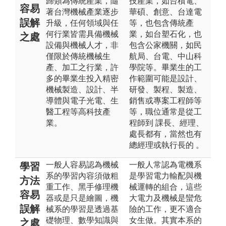
歸類為傳統產業，隨
技產業，如台積電、
容易
著台灣機械產業逐步
華碩、創意、台達電
誤解
升級，任何領域與任
等，也包含傳統產
何行業皆需具備機械
業，如台塑石化，也
之處
設備與機械人才，非
包含公家機關，如民
僅限於傳統機械生
航局、台電、中山科
產、加工之行業，許
學院等。畢業生的工
多的畢業生投入精密
作範圍可能是設計、
機械製造、設計、半
研發、製程、製造、
導體與電子光電、生
銷售或專案工程師等
醫工程等高科技產
等，職位通常是從工
業。
程師到 課長、經理、
處長都有，當然也有
總經理或執行長的 。
一般人容易認為機械
一般人常認為電機系
學習
系的學習內容須做粗
是學習電力輸配與機
方法
重工作、黑手修理機
械運轉的組合，這些
容易
器或是只是繪圖，機
大電力及機械是蠻危
誤解
械系的學習是透過基
險的工作，更不適合
礎物理、數學知識與
女生做。其實本系的
之處