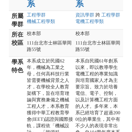
系
系
工程
學群
資訊
學群
跨
工程
學群
所屬
機械工程
學類
電機工程
學類
學群
校本部
校本部
所在
校區
111台北市士林區華岡
111台北市士林區華岡
路55號
路55號
本系成立於民國62
本系自民國61年創系
學系
年，機械為工業之
以來，即以教導學生
特色
母，任何高科技行業
電機工程的專業知識
皆需要機械背景之人
與培育國家人才為主
才，在學校全人教育
要宗旨。致力於培養
架構下，旨在培育理
電信、電子、控制，
論與實務兼備之機械
以及計算機工程方面
工程人才，本系教育
的人才。多年來，本
獲得中華工程教育學
系已經培育了超過200
會(IEET)認證與國際接
0位的畢業生，其中有
軌，課程依「機械設
不少人的表現非常出