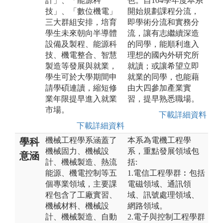
計」、「能源科
色。自104學年度本系
技」、「數位機電」
開始規劃課程分流，
三大群組安排，培育
即學術分流和實務分
學生未來朝向半導體
流，讓有志繼續深造
設備及製程、能源科
的同學，能順利進入
技、機電整合、智慧
理想的國內外研究所
製造等發展與就業，
就讀；或讓希望立即
學生可於大學期間申
就業的同學，也能藉
請學碩連讀，縮短修
由大四參加產業實
業年限提早進入就業
習，提早熟悉職場。
市場。
下載詳細資料
下載詳細資料
機械工程學系涵蓋了
本系為電機工程學
學科
機械固力、機械設
系，重點發展領域包
意涵
計、機械製造、熱流
括:
能源、機電控制等五
1.電信工程學群︰包括
個專業領域，主要課
電磁領域、通訊領
程包含了工廠實習、
域、訊號處理領域、
機械材料、機械設
網路領域。
計、機械製造、自動
2.電子與控制工程學群