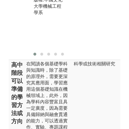
以致用。
大學機械工程
圖解:學生分組
學系
操作實驗
版權:中國文化
大學機械工程
學系
在閱讀各個基礎學科
科學或技術相關研究
高中
與知識時，除了基礎
階段
的原理外，需要更深
可以
究其應用面，學習應
準備
用這個基礎知識在機
械領域上，此外，因
的學
為學科內容豐富且具
習方
一定廣度，因為需要
法或
具備歸納與融會貫通
方向
的能力，可以透過實
作、實驗、專題課程