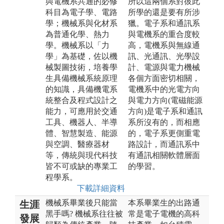
與電機系共通的必修
所以這兩個系對彼此
科目為電子學、電路
所學的還是要有所涉
學；機械系與化材系
獵。電子系和通訊系
為普通化學、熱力
與電機系的重合度較
學。機械系以「力
高，電機系與無線通
學」為基礎，佐以機
訊、光通訊、光學設
械製圖技術，培養學
計、電源與電力機械
生具備機械系統原理
各個方面密切相關，
的知識，具備機電系
電機系中的光電方向
統整合及程式設計之
與電力方向(電磁能源
能力，可應用於交通
方向)是電子系和通訊
工具、機器人、半導
系所沒有的，而相應
體、智慧製造、能源
的，電子系更側重電
與空調、醫療器材
路設計，而通訊系中
等，傳統與現代科技
有通訊相關軟體層面
皆不可或缺的專業工
的學習。
程學系。
下載詳細資料
機械系畢業後只能當
本系畢業生的出路通
生涯
黑手嗎? 機械系往往被
常是電子電機的高科
發展