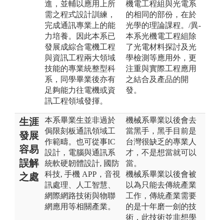
進，並輔以應用上所
機電工程組與光電系
需之程式設計訓練，
的相同的部份，在於
完成通訊專業上的能
光學的理論課程。/異-
力培養。因此本系已
本系光機電工程組除
發展成綜合電機工程
了光電材料探討及光
與資訊工程兩大領域
學檢測等應用外，更
技能的專業統整型科
注重與實際工程應用
系，同學畢業後亦有
之結合及產品的開
足夠能力往電機或資
發。
訊工程領域發揮。
本系畢業生並非過於
機械系畢業以後會去
生涯
侷限刻板通訊領域工
當黑手，黑手目前是
發展
作範疇。也可從事IC
台灣很缺乏的專業人
容易
設計，電腦與通訊系
才，不是想當就可以
誤解
統軟硬韌體設計, 國防
當。
科技, 手機 APP，音視
機械系畢業以後會被
之處
訊處理、人工智慧、
以為只能去傳統產業
網際網路技術與物聯
工作，傳統產業需要
網應用等相關產業。
的是十年磨一劍的技
術，此技術並非想學