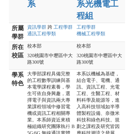
系
系光機電工
程組
資訊
學群
跨
工程
學群
工程
學群
所屬
通訊工程
學類
機械工程
學類
學群
校本部
校本部
所在
校區
320桃園市中壢區中大
320桃園市中壢區中大
路300號
路300號
大學部課程具備完整
本系以機械為基礎，
學系
的工程數學訓練與基
結合電子、電機、通
特色
本電學課程素養，學
訊、資訊工程、光電
生可依自身興趣，選
工程、生醫工程、材
擇電子與資訊兩大專
料科學及能源等，進
業課程領域中修習電
入高科技領域如半導
機或資訊工程相關專
體製程設備、奈微米
業。本系師資近來積
科技和綠色科技。規
極組織研究團隊執行 B
劃之課程及研究皆因
5G/6G 無線通訊實體
應科技潮流之發展，