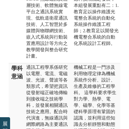
層技術、軟體無線電
本組發展重點有二：1.
平台之通訊系統實
教育足以操作維護光
現、低軌道衛星通訊
電整合系統的自動化
技術、人工智慧於多
系統操作維護工程
媒體與物聯網技術、
師；2.教育足以開發光
嵌入式系統與行動裝
機電整合系統的自動
置應用設計等方向之
化系統設計工程師。
教學開發與整合研究
計畫。
通訊工程學系係研究
機械工程是一門涉及
學科
以電壓、電流、電磁
利用物理定律為機械
意涵
波、光波、聲波等各
系統作分析、設計、
類形式，希望把資訊
生產及維修的工程學
從發射端正確地傳輸
科。 這學科要求學生
到接收端之技術學
對力學、熱學、電
科，並發展相關通訊
學、磁學、化學等基
技術之應用。配合時
礎科學原理有鞏固的
代演進，無線通訊與
認識，並利用這些知
展
網際網路為主要通訊
識去分析靜態和動態