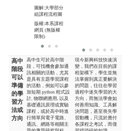
圖解:大學部分
組課程流程圖
版權:本系課程
網頁 (無版權
限制)
高中生可於高中階
現今新興科技快速演
高中
段，可找機會參加通
變，我們在目前的課
階段
訊相關的活動，尤其
程架構下，學生並無
可以
是具有主題學習課程
法掌握到真正要解決
準備
的活動，例如可以參
的問題，往往在學習
加短期 python 程式設
過程中迷失學習的大
的學
計, 物聯網應用, 以及
方向，而無法學會如
習方
基礎通訊原理或實驗
何善用知識、工具解
法或
課程，或於高中時進
決問題，甚至喪失學
方向
行簡單與電子電路、
習動機，只流於應付
通訊、網路等相關主
各課程之考試，而僅
題的專題研究與科
習得瑣碎的知識。