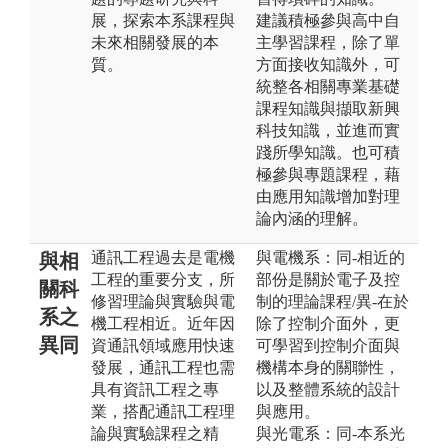
展，探索本系課程與
建議積極參與高中自
未來相關發展的本
主學習課程，除了單
質。
方面接收知識外，可
統整各相關專業基礎
課程知識與擷取新興
科技知識，並進而實
踐所學知識。也可積
極參與專題課程，藉
由應用知識增加對理
論內涵的理解。
通訊工程過去是電機
與電機系：同-相近的
與相
工程的重要分支，所
部份是關於電子及控
關科
修習理論與實驗與電
制的理論課程/異-在於
系之
機工程相近。近年因
除了控制介面外，更
異同
資通訊領域應用快速
可學習到控制介面與
發展，通訊工程也需
機構本身的關聯性，
具有資訊工程之專
以及整體系統的設計
業，搭配通訊工程理
與應用。
論與實驗課程之精
與光電系：同-本系光