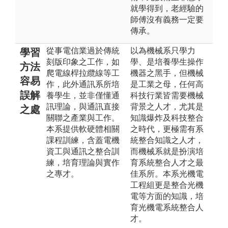
就學得到，老經驗的
師傅沒有義務一定要
傳承。
從事電信業過於傳統
以為機械系只學力
學習
刻版印象之工作，如
學、是培養學生操作
方法
爬電線桿拉纜線等工
機器之黑手，但機械
容易
作，此外通訊系所培
是工業之母，任何高
誤解
養學生，並非僅懂通
科技行業皆需要機械
訊理論，與通訊直接
背景之人才，尤其是
之處
關聯之產業與工作。
知識爆炸及科技整合
本系提供軟硬體相關
之時代，更極需有系
課程訓練，含蓋電機
統整合知識之人才，
資工與通訊之整合訓
而機械系就是扮演培
練，培育理論與實作
育系統整合人才之最
之專才。
佳系所。本系光機電
工程組更是整合光機
電等方面的知識，培
育光機電系統整合人
才。