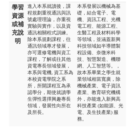
進入本系就讀後，課
本系發展以機械為基
學習
程規劃重視通訊與訊
礎，結合電子、電
資源
號處理理論，亦重視
機、資訊工程、光機
或補
實驗與實作，以及資
電工程、能源工程、
充說
通訊相關程式訓練。
生醫工程及材料科學
除本系規劃課程，往
等領域，並涵蓋新興
明
通訊領域專才發展，
科技領域如半導體製
亦可選修電機與資工
程設備、奈微米科
課程，了解或往其他
技、智慧製造、機聯
資電專長領域發展，
網、人工智慧等。，
本系與電機, 資工系為
故本系畢業之學生就
本校資電學院之系
業領域相當寬廣，除
所，所開課程互為承
機械產業、電子資訊
認學分，期使就讀學
產業、教育研究機構
生彈性選擇興趣專長
外，亦能進入新興高
領域，發展性向所在
科技產業 (如能源、光
及所長。
電、及生技產業) 服
務。