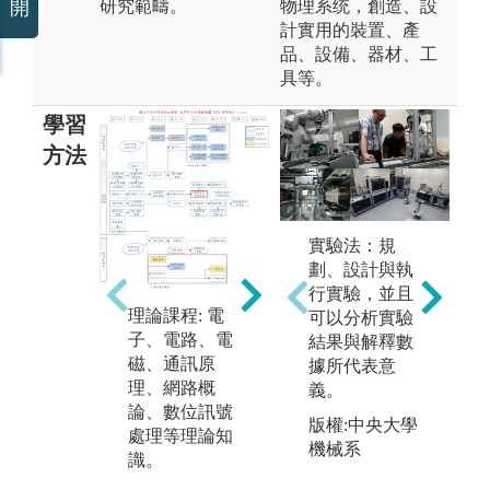
研究範疇。
物理系统，創造、設
開
計實用的裝置、產
品、設備、器材、工
具等。
學習
方法
實驗法：規
專
劃、設計與執
一
實驗課程: 透過
行實驗，並且
應
實驗課程，驗
理論課程: 電
(
可以分析實驗
理
證理論課程所
子、電路、電
c
結果與解釋數
他
學，通訊原理
磁、通訊原
據所代表意
合
實驗、網路實
理、網路概
義。
培
驗。
論、數位訊號
作
版權:中央大學
處理等理論知
機械系
識。