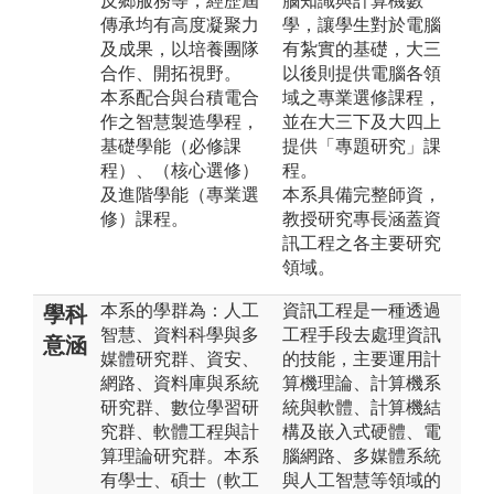
反鄉服務等，經歷屆
腦知識與計算機數
傳承均有高度凝聚力
學，讓學生對於電腦
及成果，以培養團隊
有紮實的基礎，大三
合作、開拓視野。
以後則提供電腦各領
本系配合與台積電合
域之專業選修課程，
作之智慧製造學程，
並在大三下及大四上
基礎學能（必修課
提供「專題研究」課
程）、（核心選修）
程。
及進階學能（專業選
本系具備完整師資，
修）課程。
教授研究專長涵蓋資
訊工程之各主要研究
領域。
本系的學群為：人工
資訊工程是一種透過
學科
智慧、資料科學與多
工程手段去處理資訊
意涵
媒體研究群、資安、
的技能，主要運用計
網路、資料庫與系統
算機理論、計算機系
研究群、數位學習研
統與軟體、計算機結
究群、軟體工程與計
構及嵌入式硬體、電
算理論研究群。本系
腦網路、多媒體系統
有學士、碩士（軟工
與人工智慧等領域的