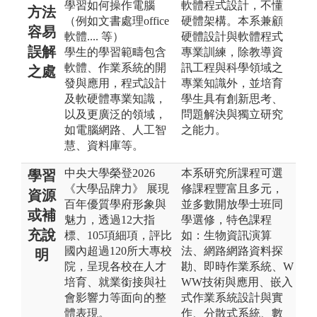
學習如何操作電腦
軟體程式設計，不懂
方法
（例如文書處理office
硬體架構。本系兼顧
容易
軟體.... 等）
硬體設計與軟體程式
誤解
學生的學習範疇包含
專業訓練，除教導資
軟體、作業系統的開
訊工程與科學領域之
之處
發與應用，程式設計
專業知識外，並培育
及軟硬體專業知識，
學生具有創新思考、
以及更廣泛的領域，
問題解決與獨立研究
如電腦網路、人工智
之能力。
慧、資料庫等。
中央大學榮登2026
本系研究所課程可選
學習
《大學品牌力》 展現
修課程豐富且多元，
資源
百年優質學府形象與
並多數開放學士班同
或補
魅力，透過12大指
學選修，特色課程
充說
標、105項細項，評比
如：生物資訊演算
國內超過120所大專校
法、網路網路資料探
明
院，呈現各校在人才
勘、即時作業系統、W
培育、就業銜接與社
WW技術與應用、嵌入
會影響力等面向的整
式作業系統設計與實
體表現。
作、分散式系統、數