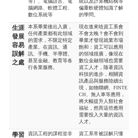
等）、電腦語言、電
統以及計算機結構等
腦網路、軟體工程、
偏重軟硬體知識了解
數位系統等
的學問。
本系畢業後出入廣，
現在進來唸資工系會
生涯
任何產業都有此領域
不會太晚？會不會到
發展
的需求，不限定特定
畢業才發現就業市場
容易
產業。在資訊、通
飽和：資工可以應用
誤解
訊、手機、半導體、
的領域很廣，像現在
甚至金融、教育等各
數位金融領域也需要
之處
行各業服務。
資工人才，隨著資訊
科技的進步，相關資
訊產品與服務陸續出
現，如物聯網、FINTE
CH、無人車等應用，
將大幅提升人類社會
福祉，然而這些應用
需要投入大量的資訊
人才。
資訊工程的課程並非
資工系常被誤解只懂
學習