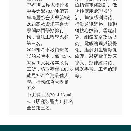
CWUR世界大學排名
位積體電路設計、低
中央大學2025連續五
功耗應用處理器設
年穩居綜合大學第5名
計、無線感測網路、
2024高教資訊平台大
行動通訊網路、物聯
學問熱門學類排行
網核心技術、雲端計
榜，資訊工程學系類
算、網路安全攻防技
第三名。
術、電腦繪圖與視覺
2024報考本校碩班考
化、遙測與生醫影像
試的考生中，每 4.5 人
處理、醫療電子臨床
就有 1 人報考本系資
導入、類神經網路、
工所，錄取率僅 1.88%
機器學習、工程倫理
遠見2021台灣最佳大
等。
學排行榜綜合大學第
五名。
中央資工系2014 H-ind
ex（研究影響力）排名
全台第三名。