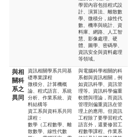
學習內容包括程式設
計、演算法、離散數
學、微積分，線性代
數、機率與統計、資
料庫、網路、人工智
慧、影像處理、硬
體、圖學、密碼學、
資訊安全與資料處理
等領域。
資訊相關學系共同基
與電腦科學相關的科
與相
礎專業課程
系都與資訊相關，例
關科
微積分、計算機概
如資訊科學、資訊管
系之
論、程式語言、系統
理等。資訊科學偏重
異同
分析、作業系統、資
軟體與理論，而資訊
料結構等
管理則偏重資訊在管
資工系與資科系共同
理上的應用。但資訊
課程：
工程除了要學習程式
數學（工程數學、離
語言外，還要修習工
散數學、線性代數
程數學課程、作業系