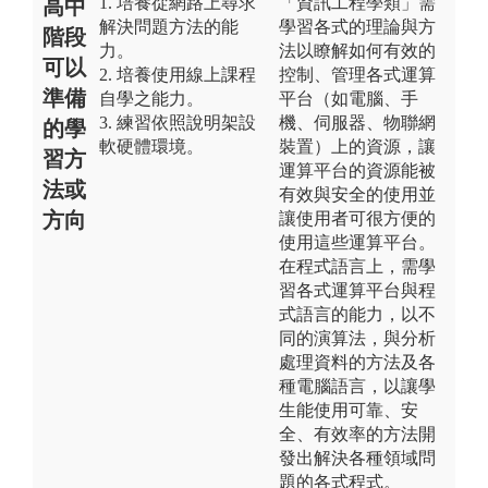
1. 培養從網路上尋求
「資訊工程學類」需
高中
解決問題方法的能
學習各式的理論與方
階段
力。
法以瞭解如何有效的
可以
2. 培養使用線上課程
控制、管理各式運算
準備
自學之能力。
平台（如電腦、手
3. 練習依照說明架設
機、伺服器、物聯網
的學
軟硬體環境。
裝置）上的資源，讓
習方
運算平台的資源能被
法或
有效與安全的使用並
方向
讓使用者可很方便的
使用這些運算平台。
在程式語言上，需學
習各式運算平台與程
式語言的能力，以不
同的演算法，與分析
處理資料的方法及各
種電腦語言，以讓學
生能使用可靠、安
全、有效率的方法開
發出解決各種領域問
題的各式程式。