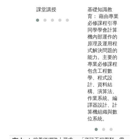
課堂講授
基礎知識教
專
育： 藉由專業
必修課程引導
同學學會計算
機內部運作的
原理及運用程
式解決問題的
能力。主要的
專業必修課程
包含工程數
學、程式設
計、資料結
構、演算法、
作業系統、編
譯器設計、計
算機組織與數
位系統。