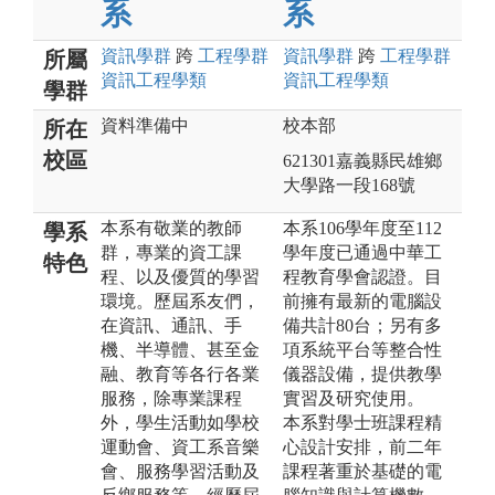
系
系
資訊
學群
跨
工程
學群
資訊
學群
跨
工程
學群
所屬
資訊工程
學類
資訊工程
學類
學群
資料準備中
校本部
所在
校區
621301嘉義縣民雄鄉
大學路一段168號
本系有敬業的教師
本系106學年度至112
學系
群，專業的資工課
學年度已通過中華工
特色
程、以及優質的學習
程教育學會認證。目
環境。歷屆系友們，
前擁有最新的電腦設
在資訊、通訊、手
備共計80台；另有多
機、半導體、甚至金
項系統平台等整合性
融、教育等各行各業
儀器設備，提供教學
服務，除專業課程
實習及研究使用。
外，學生活動如學校
本系對學士班課程精
運動會、資工系音樂
心設計安排，前二年
會、服務學習活動及
課程著重於基礎的電