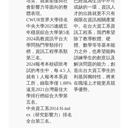
培育、就業銜接與社
已經成為生活中不可
會影響力等面向的整
或缺的一環，資訊人
體表現。
才的出路就更不只有
CWUR世界大學排名
侷限在資訊相關產業
中央大學2025連續五
中。在台大資工系資
年穩居綜合大學第5名
訊工程系，我們希望
2024高教資訊平台大
除了教導軟體、硬
學問熱門學類排行
體、數學等等基本能
榜，資訊工程學系類
力之外，也希望能夠
第三名。
訓練學生的創意以及
2024報考本校碩班考
解決問題的能力，創
試的考生中，每 4.5 人
造出台大資工學生的
就有 1 人報考本系資
利基與獨特性，將來
工所，錄取率僅 1.88%
在職場上才能更具競
遠見2021台灣最佳大
爭優勢。
學排行榜綜合大學第
五名。
中央資工系2014 H-ind
ex（研究影響力）排名
全台第三名。