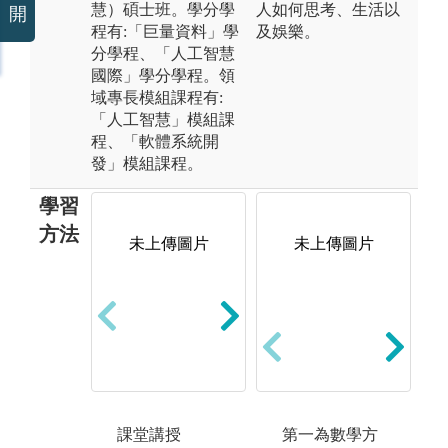
慧）碩士班。學分學
人如何思考、生活以
開
程有:「巨量資料」學
及娛樂。
分學程、「人工智慧
國際」學分學程。領
域專長模組課程有:
「人工智慧」模組課
程、「軟體系統開
發」模組課程。
學習
方法
未上傳圖片
未上傳圖片
電腦教室實習
課程
圖解:系上最新
AI PC電腦
課堂講授
第一為數學方
專