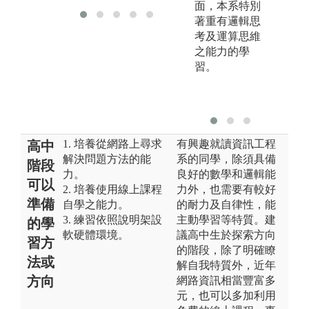
面，本系特別
著重有邏輯思
考及運算思維
之能力的學
習。
1. 培養從網路上尋求
有興趣就讀資訊工程
高中
解決問題方法的能
系的同學，除須具備
階段
力。
良好的數學和邏輯能
可以
2. 培養使用線上課程
力外，也需要有較好
準備
自學之能力。
的耐力及自律性，能
3. 練習依照說明架設
主動學習等特質。建
的學
軟硬體環境。
議高中生於探索方向
習方
的階段，除了明確瞭
法或
解自我特質外，近年
方向
網路資訊相當豐富多
元，也可以多加利用