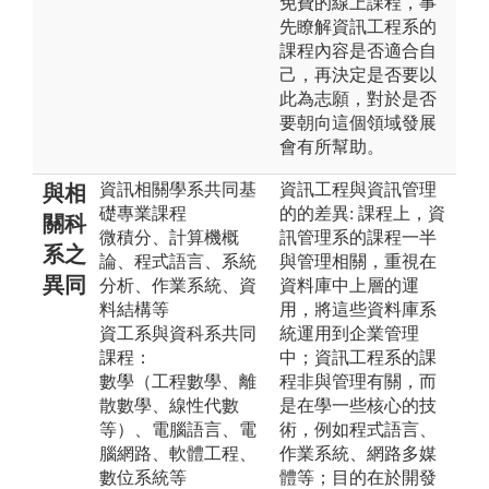
免費的線上課程，事
先瞭解資訊工程系的
課程內容是否適合自
己，再決定是否要以
此為志願，對於是否
要朝向這個領域發展
會有所幫助。
資訊相關學系共同基
資訊工程與資訊管理
與相
礎專業課程
的的差異: 課程上，資
關科
微積分、計算機概
訊管理系的課程一半
系之
論、程式語言、系統
與管理相關，重視在
異同
分析、作業系統、資
資料庫中上層的運
料結構等
用，將這些資料庫系
資工系與資科系共同
統運用到企業管理
課程：
中；資訊工程系的課
數學（工程數學、離
程非與管理有關，而
散數學、線性代數
是在學一些核心的技
等）、電腦語言、電
術，例如程式語言、
腦網路、軟體工程、
作業系統、網路多媒
數位系統等
體等；目的在於開發