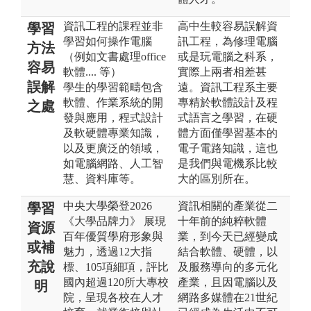
資訊工程的課程並非
高中生較容易誤解資
學習
學習如何操作電腦
訊工程，為修理電腦
方法
（例如文書處理office
或是玩電腦之科系，
容易
軟體.... 等）
實際上兩者相差甚
誤解
學生的學習範疇包含
遠。資訊工程系主要
軟體、作業系統的開
專精於軟體設計及程
之處
發與應用，程式設計
式語言之學習，在硬
及軟硬體專業知識，
體方面僅學習基本的
以及更廣泛的領域，
電子電路知識，這也
如電腦網路、人工智
是我們與電機系比較
慧、資料庫等。
大的區別所在。
中央大學榮登2026
資訊相關的產業從二
學習
《大學品牌力》 展現
十年前的純粹軟體
資源
百年優質學府形象與
業，到今天已經變成
或補
魅力，透過12大指
結合軟體、硬體，以
充說
標、105項細項，評比
及服務導向的多元化
國內超過120所大專校
產業，且因電腦以及
明
院，呈現各校在人才
網路多媒體在21世紀