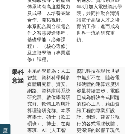
反鄉服務等，經歷屆
的進步。資訊系於89
傳承均有高度凝聚力
年8月加入電機資訊學
及成果，以培養團隊
院，共同推動台灣資
合作、開拓視野。
訊電子高級人才之培
本系配合與台積電合
育的工作，進而成為
作之智慧製造學程，
世界一流的研究重
基礎學能（必修課
鎮。
程）、（核心選修）
及進階學能（專業選
修）課程。
本系的學群為：人工
資訊科技在現代世界
學科
智慧、資料科學與多
中無所不在，隨著電
意涵
媒體研究群、資安、
腦硬體的運算速度與
網路、資料庫與系統
容量持續進步，電腦
研究群、數位學習研
已成為解決各式問題
究群、軟體工程與計
的核心工具，藉由資
算理論研究群。本系
訊工程的專業所設
有學士、碩士（軟工
計、創造、建置並執
碩班）、博士、在職
行的各式電腦軟體，
專班、AI（人工智
更深深的影響了現代
展