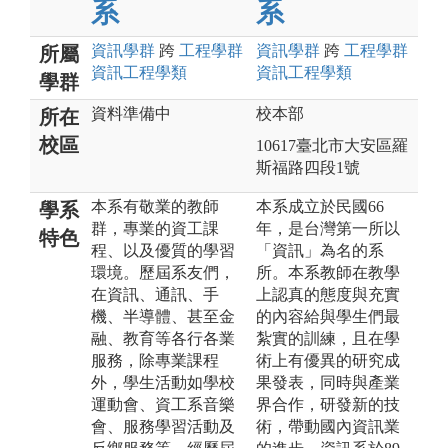
系
系
資訊
學群
跨
工程
學群
資訊
學群
跨
工程
學群
所屬
資訊工程
學類
資訊工程
學類
學群
資料準備中
校本部
所在
校區
10617臺北市大安區羅
斯福路四段1號
本系有敬業的教師
本系成立於民國66
學系
群，專業的資工課
年，是台灣第一所以
特色
程、以及優質的學習
「資訊」為名的系
環境。歷屆系友們，
所。本系教師在教學
在資訊、通訊、手
上認真的態度與充實
機、半導體、甚至金
的內容給與學生們最
融、教育等各行各業
紮實的訓練，且在學
服務，除專業課程
術上有優異的研究成
外，學生活動如學校
果發表，同時與產業
運動會、資工系音樂
界合作，研發新的技
會、服務學習活動及
術，帶動國內資訊業