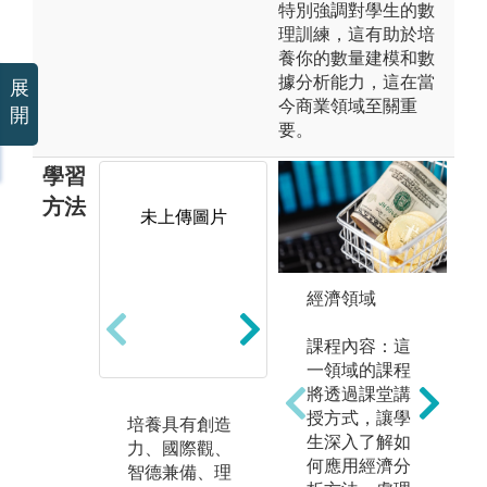
特別強調對學生的數
理訓練，這有助於培
養你的數量建模和數
據分析能力，這在當
展
今商業領域至關重
開
要。
學習
方法
未上傳圖片
未上傳圖片
經濟領域
課程內容：這
一領域的課程
將透過課堂講
授方式，讓學
培養具有創造
研究財務金融
團
生深入了解如
力、國際觀、
的發展創新，
整
何應用經濟分
智德兼備、理
以因應金融市