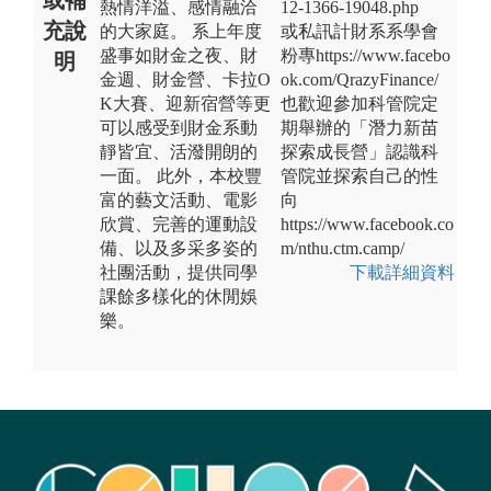
熱情洋溢、感情融洽
12-1366-19048.php
充說
的大家庭。 系上年度
或私訊計財系系學會
盛事如財金之夜、財
粉專https://www.facebo
明
金週、財金營、卡拉O
ok.com/QrazyFinance/
K大賽、迎新宿營等更
也歡迎參加科管院定
可以感受到財金系動
期舉辦的「潛力新苗
靜皆宜、活潑開朗的
探索成長營」認識科
一面。 此外，本校豐
管院並探索自己的性
富的藝文活動、電影
向
欣賞、完善的運動設
https://www.facebook.co
備、以及多采多姿的
m/nthu.ctm.camp/
社團活動，提供同學
下載詳細資料
課餘多樣化的休閒娛
樂。