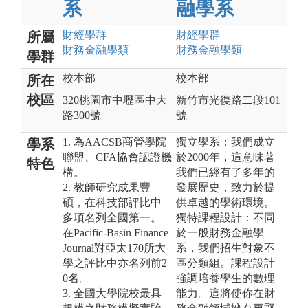
系
融學系
財經
學群
財經
學群
所屬
財務金融
學類
財務金融
學類
學群
校本部
校本部
所在
校區
320桃園市中壢區中大
新竹市光復路二段101
路300號
號
1. 為AACSB商管學院
獨立學系：我們成立
學系
聯盟、CFA協會認證機
於2000年，這意味著
特色
構。
我們已經有了多年的
2. 教師研究成果豐
發展歷史，致力於提
碩，在科技部評比中
供卓越的學術環境。
多項名列全國第一。
獨特課程設計：不同
在Pacific-Basin Finance
於一般財務金融學
Journal對亞太170所大
系，我們招生對象不
學之評比中亦名列前2
區分類組。課程設計
0名。
強調培養學生的數理
3. 全國大學院校最具
能力。這將使你在財