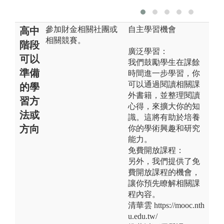
參加財金相關社團或
自主學習機會
高中
相關競賽。
階段
廣泛學習：
可以
我們鼓勵學生在課餘
準備
時間進一步學習，你
可以通過閱讀相關課
的學
外書籍，並整理閱讀
習方
心得，來擴大你的知
法或
識。這將有助於培養
方向
你的學術興趣和研究
能力。
免費開放課程：
另外，我們提供了免
費開放課程的機會，
讓你預先瞭解相關課
程內容。
清華雲 https://mooc.nth
u.edu.tw/