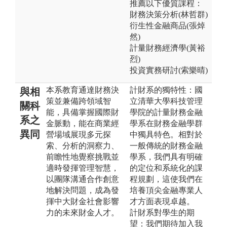
推薦以下優質課程：
財務決策分析(林哲群)
衍生性金融商品(張焯
然)
計量財務經濟學(黃裕
烈)
投資實務研討(索樂晴)
本系教育通達財務決
計財系的獨特性：國
與相
策並兼備跨領域智
立清華大學科技管理
關科
能，具備掌握國際財
學院的計量財務金融
系之
金脈動，能在商業經
學系在財務金融學群
異同
營場域展現多元探
中獨具特色。相對於
索、分析的洞察力、
一般傳統的財務金融
前瞻性地覺察挑戰並
學系，我們具有明確
適時發揮管理智慧，
的定位和系統化的課
以團隊溝通合作創意
程規劃，這使我們在
地解決問題，成為發
培養頂尖金融專業人
揮中大財金社會影響
才方面表現卓越。
力的未來財金人才。
計財系對學生的期
望：我們期待加入我