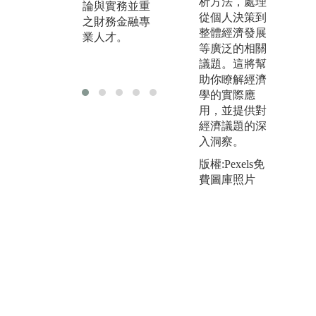
析方法，處理
論與實務並重
場國際化、新
從個人決策到
之財務金融專
金融商品不斷
整體經濟發展
業人才。
推出、以及金
等廣泛的相關
融機構加速整
議題。這將幫
合的趨勢。
助你瞭解經濟
學的實際應
用，並提供對
經濟議題的深
入洞察。
版權:Pexels免
費圖庫照片
版