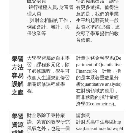
匯交易員
你的職業出路，讓你
-銀行櫃檯人員, 財富管
有更多選擇。值得注
理人員
意的是，我們的畢業
--與財金相關的工作，
生平均起薪高於一般
例如會計、審計、與
薪資水準約1.5倍，這
保險業等
突顯了學系提供的教
育價值。
大學學習屬於自主學
計量財務金融學系(De
學習
習，課程多元化，除
partment of Quantitative
方法
了必修課程，學生可
Finance)的「計量」指
容易
依個人生涯規劃修習
的是本系著重數量分
誤解
相關選修課程或學
析(quantitative analysis)
程。
在財務領域的應用，
之處
而非狹隘的指計量經
濟學(Econometrics)。
財金系除了秉持嚴
請參閱
學習
謹、紮實的教學研究
計財系高中生專區http
資源
風氣之外，也是一個
s://qf.site.nthu.edu.tw/p/4
或補