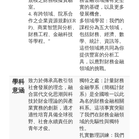
規模之財務模擬實驗
務金融領域擁有更堅
室。
實的基礎，以及更多
4. 有跨領域、院系合
發展機會。
作之企業資源規劃(ER
多領域學習：我們的
P)、商業智慧與分析、
課程分為五大領域，
財務工程、金融科技
包括財務、經濟、數
等學程。"
學、統計、資訊等。
這些領域將共同為你
提供豐富的分析工
具，以應對財務金融
領域的挑戰。
致力於傳承高教引領
獨特之處：計量財務
學科
社會發展的理念，融
金融學系（簡稱計財
意涵
合當代文化思潮與科
系）是全國唯一以此
技於財金理論的與產
為名的財務金融相關
業實務的創新，適才
科系。這項事實突顯
適性培育具備全球視
了我們在財務金融領
野、社會永續責任的
域的先驅性與獨特
青年才俊。
性。
扎實數理訓練：我們