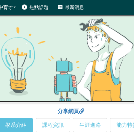
中育才
焦點話題
最新消息
分享網頁
學系介紹
課程資訊
生涯進路
能力特