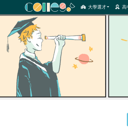
大學選才
高
ColleGo! 大學選才與高中育才輔助系統