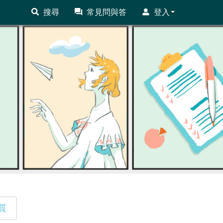
搜尋
常見問與答
登入
質