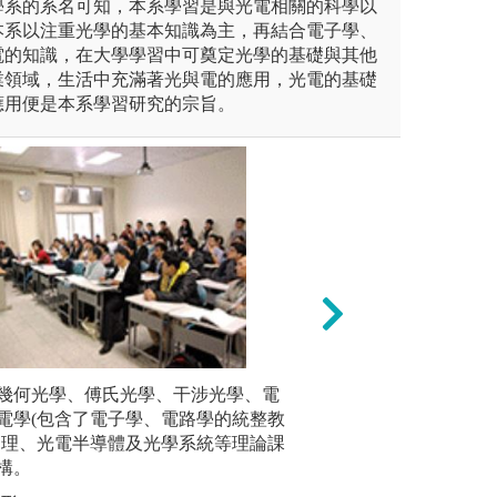
學系的系名可知，本系學習是與光電相關的科學以
本系以注重光學的基本知識為主，再結合電子學、
電的知識，在大學學習中可奠定光學的基礎與其他
業領域，生活中充滿著光與電的應用，光電的基礎
應用便是本系學習研究的宗旨。
探究應用：發掘、
學、科學、工程知
特定題目與他人進行團隊合作
幾何光學、傅氏光學、干涉光學、電
實驗課程：
加以解決。
業能力，也培養與他人合作溝
電學(包含了電子學、電路學的統整教
光電實驗
物理、光電半導體及光學系統等理論課
與光電元
構。
圖解:設計