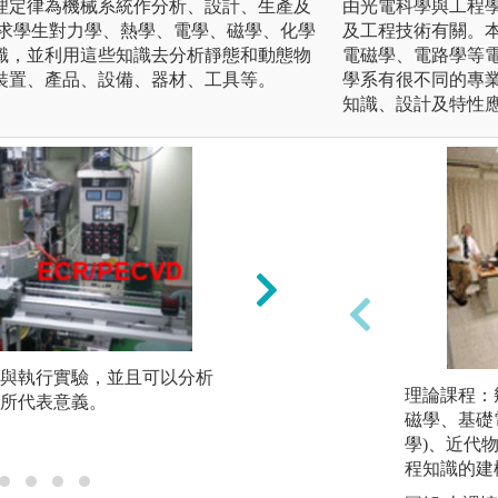
理定律為機械系統作分析、設計、生產及
由光電科學與工程
要求學生對力學、熱學、電學、磁學、化學
及工程技術有關。
識，並利用這些知識去分析靜態和動態物
電磁學、電路學等
裝置、產品、設備、器材、工具等。
學系有很不同的專
知識、設計及特性
與執行實驗，並且可以分析
專題實作：透過一
理論課程：
所代表意義。
實作，除了考驗專
磁學、基礎
通的協調。
學)、近代
程知識的建