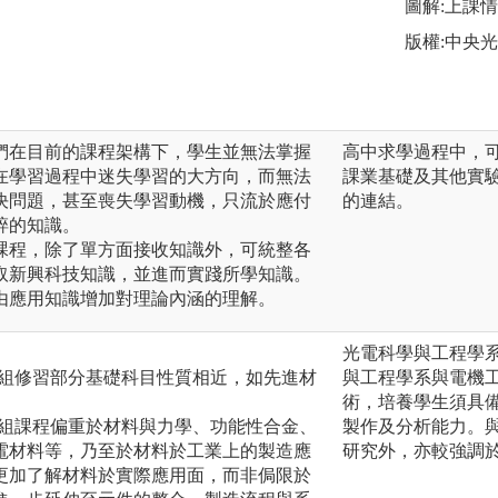
圖解:上課
版權:中央
們在目前的課程架構下，學生並無法掌握
高中求學過程中，
在學習過程中迷失學習的大方向，而無法
課業基礎及其他實
決問題，甚至喪失學習動機，只流於應付
的連結。
碎的知識。
課程，除了單方面接收知識外，可統整各
取新興科技知識，並進而實踐所學知識。
由應用知識增加對理論內涵的理解。
光電科學與工程學
造組修習部分基礎科目性質相近，如先進材
與工程學系與電機
術，培養學生須具
造組課程偏重於材料與力學、功能性合金、
製作及分析能力。
電材料等，乃至於材料於工業上的製造應
研究外，亦較強調
更加了解材料於實際應用面，而非侷限於