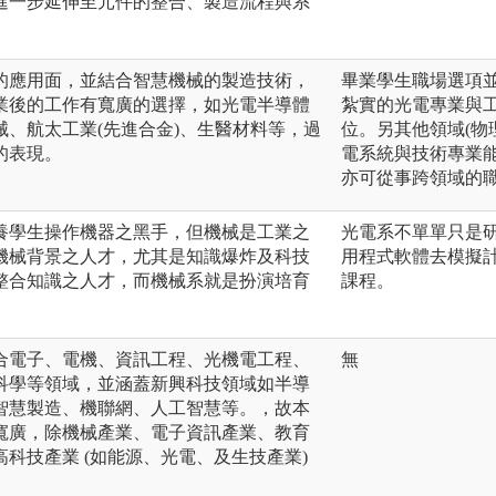
進一步延伸至元件的整合、製造流程與系
的應用面，並結合智慧機械的製造技術，
畢業學生職場選項
業後的工作有寬廣的選擇，如光電半導體
紮實的光電專業與
、航太工業(先進合金)、生醫材料等，過
位。另其他領域(物
的表現。
電系統與技術專業
亦可從事跨領域的
養學生操作機器之黑手，但機械是工業之
光電系不單單只是
機械背景之人才，尤其是知識爆炸及科技
用程式軟體去模擬
整合知識之人才，而機械系就是扮演培育
課程。
合電子、電機、資訊工程、光機電工程、
無
科學等領域，並涵蓋新興科技領域如半導
智慧製造、機聯網、人工智慧等。，故本
寬廣，除機械產業、電子資訊產業、教育
科技產業 (如能源、光電、及生技產業)