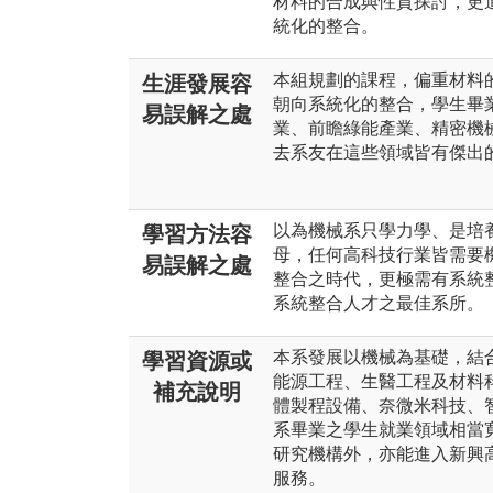
材料的合成與性質探討，更
統化的整合。
本組規劃的課程，偏重材料
生涯發展容
朝向系統化的整合，學生畢
易誤解之處
業、前瞻綠能產業、精密機械
去系友在這些領域皆有傑出
以為機械系只學力學、是培
學習方法容
母，任何高科技行業皆需要
易誤解之處
整合之時代，更極需有系統
系統整合人才之最佳系所。
本系發展以機械為基礎，結
學習資源或
能源工程、生醫工程及材料
補充說明
體製程設備、奈微米科技、
系畢業之學生就業領域相當
研究機構外，亦能進入新興高
服務。