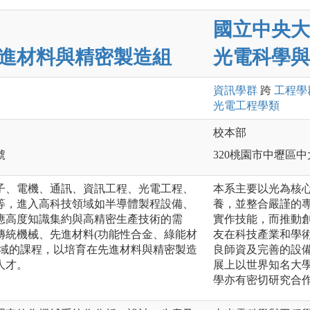
國立中央大
進材料與精密製造組
光電科學與
資訊
學群
跨
工程
學
光電工程
學類
校本部
號
320桃園市中壢區中
子、電機、通訊、資訊工程、光電工程、
本系主要以光為核
等，進入高科技領域如半導體製程設備、
養，並整合嚴謹的
應高度知識集約與高精密生產技術的需
實作技能，而推動
傳統機械、先進材料(功能性合金、綠能材
友在科技產業和學
領域的課程，以培育在先進材料與精密製造
良師資及完善的設
人才。
展上以世界知名大
學亦有密切研究合