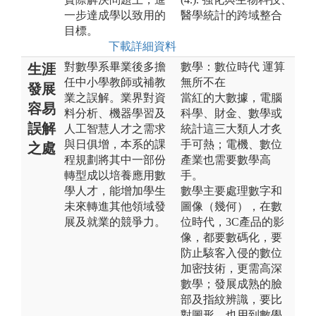
一步達成學以致用的
醫學統計的跨域整合
目標。
下載詳細資料
對數學系畢業後多擔
數學：數位時代 運算
生涯
任中小學教師或補教
無所不在
發展
業之誤解。業界對資
當紅的大數據，電腦
容易
料分析、機器學習及
科學、財金、數學或
誤解
人工智慧人才之需求
統計這三大類人才炙
與日俱增，本系的課
手可熱；電機、數位
之處
程規劃將其中一部份
產業也需要數學高
轉型成以培養應用數
手。
學人才，能增加學生
數學主要處理數字和
未來轉進其他領域發
圖像（幾何），在數
展及就業的競爭力。
位時代，3C產品的影
像，都要數碼化，要
防止駭客入侵的數位
加密技術，更需高深
數學；發展成熟的臉
部及指紋辨識，要比
對圖形，也用到數學