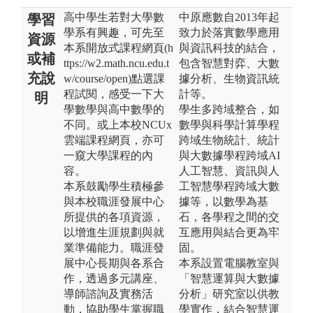
高中學生若對大學數
中原應數自2013年起
學習
學系有興趣，可先至
致力於落實數學應用
資源
本系開放式課程網頁(h
與資訊科技的結合，
或補
ttps://w2.math.ncu.edu.t
包含智慧對弈、大數
充說
w/course/open)點選課
據分析、生物資訊統
程試閱，感受一下大
計等。
明
學數學與高中數學的
學生多跨域整合，如
不同。或上本校NCUx
數學與科學計算學程
雲端課程網頁，亦可
跨域生物統計、統計
一窺大學課程的內
與大數據學程跨域AI
容。
人工智慧、資訊與人
本系鼓勵學生積極參
工智慧學程跨域大數
與本校職涯發展中心
據等，以數學為基
所提供的各項資源，
石，各學程之間的交
以增進生涯規劃與就
互應用與結合更為牢
業準備能力。職涯發
固。
展中心長期與各系合
本系設置電腦教室與
作，透過多元講座、
「智慧運算與大數據
導師諮詢及實務活
分析」研究室以供教
動，協助學生掌握職
學實作，結合智慧運