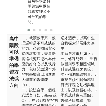
自然科學是科
作演算法，是
同
學領域中兩個
理論與實作互
邏
既獨立卻又不
相搭配的課
生
可分割的學
程。
己
問。
輯
一、就讀數學系，數
適才適所，以高中生
高中
理邏輯是不可或缺的
自我探索開展能力為
階段
能力。必須摒除背公
主
可以
式的壞習慣，盡量培
本系選才重點如下：
準備
養追根究底挖出為什
一、修課紀錄： 1.重視
麼的好奇心以及執行
修習與學系相關領域
的學
力（包括閱讀課本外
科目或課程之表現；
習方
的數學知識以增進進
惟不強調修課數量。 2.
法或
大學前的數學能
重視選修相關領域科
方向
力）。
目或課程之動機與理
二、設法自學一個程
由，以及修習心得。 3.
式語言（如 python 或
學業成績參考重點：
C），在遇到複雜的數
數學科目成績（類
學問題時可想想是否
組、班排名百分