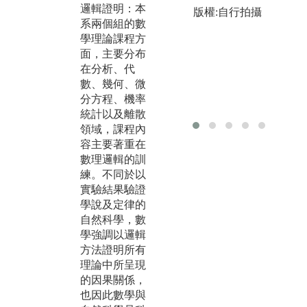
邏輯證明：本
配：本系計算
強
版權:自行拍攝
系兩個組的數
與資料科學組
維
學理論課程方
的部份數學基
設
面，主要分布
礎課程，如數
課
在分析、代
值線代與數值
科
數、幾何、微
微方，強調將
言
分方程、機率
數學理論與程
於
統計以及離散
式結合，以電
維
領域，課程內
腦的快速計算
撰
容主要著重在
能力來幫助解
是
數理邏輯的訓
決無法以手算
前
練。不同於以
求解的問題。
學
實驗結果驗證
這些課程主要
求
學說及定律的
發展解決問題
有
自然科學，數
的可程式化演
數
學強調以邏輯
算法，一方面
在
方法證明所有
以數學理論證
試
理論中所呈現
明演算法的可
驗
的因果關係，
行性，一方面
行
也因此數學與
也要以程式實
面