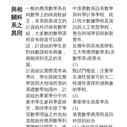
一般的應用數學系在
中原應數系設有數學
與相
純數學上的師資較缺
與科學計算學程、統
關科
乏，本系除新成立的
計與大數據學程及資
系之
計資組外仍保有數學
訊與人工智慧學程，
異同
組，大多數的數學課
整合跨域學習與創新
程皆有師資可以開
實作。
設，計資組的學生若
近幾年與其他老牌私
對純數課程有興趣，
立大學應用數學系(含
都能得到充足的支
數學系)差異化
援。
(1).
計資組以實際需求為
甄試門檻低，注重學
導向，學生除能完整
生適性發展可於大二
學習四大領域所需的
時適性選擇所感興趣
基礎數學知識外，計
的學程。
資組的畢業學分中亦
(2).
要求學生參與專題研
畢業學生就業率高
究，期待學生除了學
(3).
習數學理論之外也知
落實數學應用與資訊
道能如何應用數學到
科技的結合
實際解決問題上，進
(4.). 強化與生物科技、