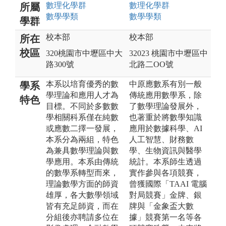
數理化
學群
數理化
學群
所屬
數學
學類
數學
學類
學群
校本部
校本部
所在
校區
320桃園市中壢區中大
32023 桃園市中壢區中
路300號
北路二OO號
本系以培育優秀的數
中原應數系有別一般
學系
學理論和應用人才為
傳統應用數學系，除
特色
目標。不同於多數數
了數學理論發展外，
學相關科系僅在純數
也著重於將數學知識
或應數二擇一發展，
應用於數據科學、AI
本系分為兩組，特色
人工智慧、財務數
為兼具數學理論與數
學、生物資訊與醫學
學應用。本系由傳統
統計。本系師生透過
的數學系轉型而來，
實作參與各項競賽，
理論數學方面的師資
曾獲國際「TAAI 電腦
雄厚，各大數學領域
對局競賽」金牌、銀
皆有充足師資，而在
牌與「金象盃大數
分組後亦聘請多位在
據」競賽第一名等各