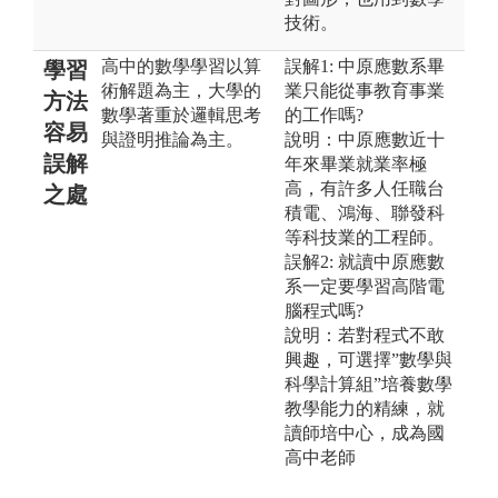
技術。
高中的數學學習以算
誤解1: 中原應數系畢
學習
術解題為主，大學的
業只能從事教育事業
方法
數學著重於邏輯思考
的工作嗎?
容易
與證明推論為主。
說明：中原應數近十
誤解
年來畢業就業率極
高，有許多人任職台
之處
積電、鴻海、聯發科
等科技業的工程師。
誤解2: 就讀中原應數
系一定要學習高階電
腦程式嗎?
說明：若對程式不敢
興趣，可選擇”數學與
科學計算組”培養數學
教學能力的精練，就
讀師培中心，成為國
高中老師