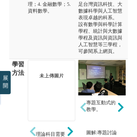
理；4. 金融數學；5.
足台灣資訊科技、大
資料數學。
數據科學與人工智慧
表現卓越的科系。
設有數學與科學計算
學程、統計與大數據
學程及資訊與資訊與
人工智慧等三學程，
可參閱系上網頁。
學習
方法
未上傳圖片
未上傳圖片
展
開
專題互動式的
教學。
圖解:專題討論
理論科目需要
理論和實作搭
程