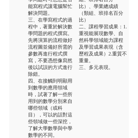
能寫程式讓電腦幫忙
比）、學業總成績
解決問題。
（類組、班排名百分
三、在學寫程式的過
比）
程中，著重於解決數
二、課程學習成果： 1.
學問題的程式撰寫。
重視能展現數學、自
先將演算的流程做好
然科學領域能力課程
流程圖並備好所需的
及學習成果表現（含
參數再進行程式撰
歷程及成果） 2.重質不
寫，不要憑想像寫然
重量。
後以試誤的方式進行
三、多元表現。
除錯。
四、在接觸到明顯用
到數學的應用領域
時，試著了解一些所
用到的數學分別來自
哪些領域（或科
目），可以的話對這
些領域做一些深挖，
了解大學數學與中學
數學的不同。