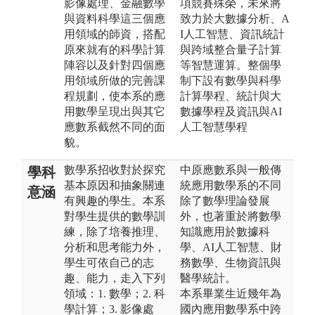
影像處理、金融數學
項競賽殊榮，未來將
與資料科學這三個應
致力於大數據分析、A
用領域的師資，搭配
I人工智慧、資訊統計
原來就有的科學計算
與跨域整合量子計算
陣容以及針對四個應
等智慧運算。整個學
用領域所做的完善課
制下設有數學與科學
程規劃，使本系的應
計算學程、統計與大
用數學呈現出與其它
數據學程及資訊與AI
應數系截然不同的面
人工智慧學程
貌。
數學系招收對於探究
中原應數系與一般傳
學科
基本原因和抽象關連
統應用數學系的不同
意涵
有興趣的學生。本系
除了數學理論發展
對學生提供的數學訓
外，也著重於將數學
練，除了培養推理、
知識應用於數據科
分析和思考能力外，
學、AI人工智慧、財
學生可依自己的志
務數學、生物資訊與
趣、能力，走入下列
醫學統計。
領域：1. 數學；2. 科
本系畢業生近幾年為
學計算；3. 影像處
國內應用數學系中跨