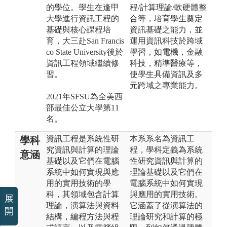
的學位。學生在逢甲
程/計算理論/軟硬體整
大學進行資訊工程的
合等，培育學生奠定
基礎與核心課程培
資訊基礎之能力，並
育，大三赴San Francis
運用資訊科技於跨域
co State University後於
學習，如電機，金融
資訊工程領域繼續修
科技，精準醫療等，
習。
使學生具備資訊及多
元跨域之專業能力。
2021年SFSU為全美西
部最佳公立大學第11
名。
資訊工程是系統性研
本系系名為資訊工
學科
究資訊與計算的理論
程，學科定義為系統
意涵
基礎以及它們在電腦
性研究資訊與計算的
系統中如何實現與應
理論基礎以及它們在
用的實用技術的學
電腦系統中如何實現
科，其領域包含計算
與應用的實用技術。
展
理論，演算法與資料
它涵蓋了從演算法的
開
結構，編程方法與程
理論研究和計算的極