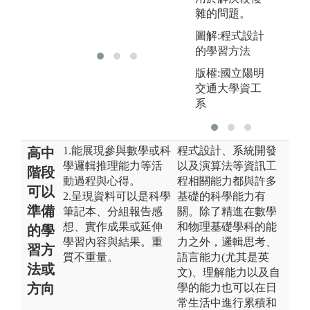
討
雜的問題。
程
溝
圖解:程式設計
的學習方法
版權:國立陽明
交通大學資工
系
1.能展現參與數學或科
程式設計、系統開發
高中
學邏輯推理能力等活
以及演算法等資訊工
階段
動過程與心得。
程相關能力都與許多
可以
2.呈現資料可以是科學
基礎的科學能力有
準備
筆記本、分組報告感
關。除了精進在數學
想、實作成果或延伸
和物理基礎學科的能
的學
學習內容與結果。重
力之外，邏輯思考、
習方
質不重量。
語言能力(尤其是英
法或
文)、理解能力以及自
方向
學的能力也可以在日
常生活中進行累積和