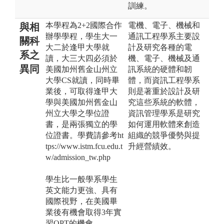
訓練。
本學程為2+2國際合作
電機、電子、機械和
與相
辦學學程，學生大一
通訊工程學系主要設
關科
大二於逢甲大學就
計及研究各種的電
系之
讀，大三大四必須於
機、電子、機械及通
異同
美國加州舊金山州立
訊系統的硬體和韌
大學CS就讀，同時畢
體，而資訊工程學系
業後，可取得逢甲大
則是著重於設計及研
學與美國加州舊金山
究這些系統的軟體，
州立大學之學位證
資訊管理學系是研究
書，是兩張獨立的學
如何運用軟體來創造
位證書。學費請參考ht
組織的競爭優勢與提
tps://www.istm.fcu.edu.t
升經營績效。
w/admission_tw.php
學生比一般學系學生
英文能力更強、具有
國際視野，在美國畢
業後有機會取得3年實
習OPT的機會。