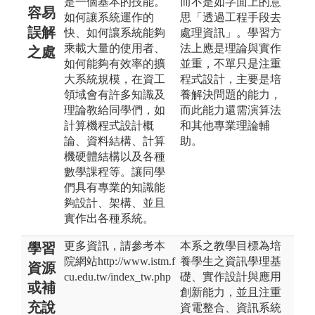
是一個基本的技能。
而不是如字面上的意
容易
如何讓系統運作的
思「透過工程手段去
誤解
快、如何讓系統能夠
處理資訊」。學習方
乘載大量的使用者、
法上應是理論與實作
之處
如何能夠有效率的擴
並重，不單只是注重
大系統規模，在資工
程式設計，主要是培
領域會有許多知識及
養解決問題的能力，
理論教給同學們，如
而此能力還需演算法
計算機程式設計概
和其他專業理論輔
論、資料結構、計算
助。
機硬體結構以及各種
數學課程等。讓同學
們具有專業的知識能
夠設計、架構、並且
實作出各種系統。
更多資訊，請參考本
本系之教學目標為培
學習
院網站http://www.istm.f
養學生之資訊學理基
資源
cu.edu.tw/index_tw.php
礎、實作設計與應用
或補
創新能力，並且注重
充說
資電整合、資訊系統