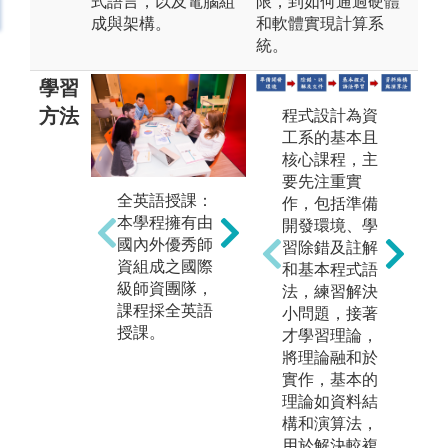
式語言，以及電腦組
限，到如何通過硬體
成與架構。
和軟體實現計算系
統。
學習
方法
程式設計為資
工系的基本且
核心課程，主
要先注重實
全英語授課：
CDIO（Concei
作，包括準備
本學程擁有由
ve, Design, Imp
開發環境、學
國內外優秀師
lement, Operat
習除錯及註解
資組成之國際
e）：構思、設
和基本程式語
級師資團隊，
計、實施、操
法，練習解決
Pr
課程採全英語
作之創新教學
小問題，接著
Le
授課。
模式，促進學
才學習理論，
做
生創新思考，
將理論融和於
成
培養定義問
實作，基本的
生
題、團隊合作
理論如資料結
展
及解決問題能
構和演算法，
的
力。
用於解決較複