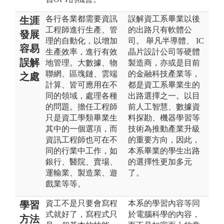
各行各業都需要資訊
誤解資工系畢業以後
生涯
工程師進行生產、管
的出路只有軟體公
發展
理的自動化，以增加
司。 舉凡半導體、 IC
容易
生產效率，進行有效
晶片設計公司等硬體
誤解
地管理。大數據、物
製造商，亦或是目前
聯網、區塊鏈、雲端
的金融科技產業等，
之處
計算、皆可應用在不
都是資工系畢業生的
同的領域，處理各種
出路選擇之一。以目
的問題。擔任工程師
前人工智慧、數據資
只是資工學類畢業生
料探勘、機器學習等
其中的一個選項，而
技術為推動產業升級
資訊工程師也可在不
的重要方向，因此，
同的行業中工作，如
本系畢業的學生出路
銀行、醫院、賣場、
的選擇性更加多元
運輸業、製造業、遊
了。
戲業等等。
資工不是只要會寫程
本系的學習內容等同
學習
式就好了，寫程式只
於電腦科學的內容，
方法