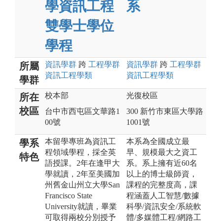
學資訊工程
系
雙學士學位
學程
資訊
學群
跨
工程
學群
資訊
學群
跨
工程
學群
所屬
資訊工程
學類
資訊工程
學類
學群
校本部
光復校區
所在
校區
台中市西屯區文華路1
300 新竹市東區大學路
00號
1001號
本留學專班為資訊工
本系為全國成立最
學系
程領域學程，採全英
早、規模最大之資工
特色
語授課。2年在逢甲大
系。系上擁有近60名
學就讀，2年至美國加
以上的博士級師資，
州舊金山州立大學San
課程的完整度高，課
Francisco State
程涵蓋人工智慧/數據
University就讀，畢業
科學/資訊安全/系統軟
可取得兩校分別授予
體/多媒體工程/網路工