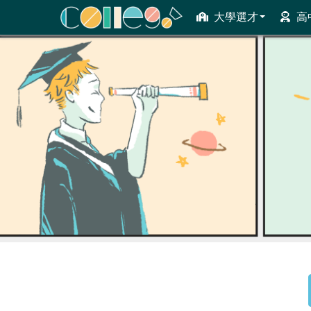
大學選才
高
ColleGo! 大學選才與高中育才輔助系統