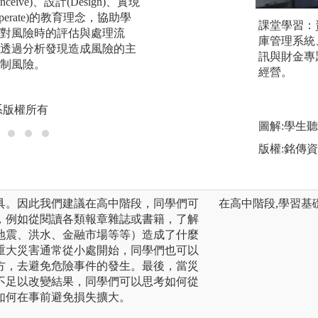
ceive)、設計(Design)、實現
(Operate)的教育理念，協助學
除專任教師授課外
課堂學習：
對風險時的評估與處理流
與實務接軌，透過
庫管理系統
透過分析發現造成風險的主
識與經驗。
訊與財金專
制風險。
經營。
圖解:邀請業界高
版權:逢甲大學風保
系版權所有
圖解:學生
版權:銘傳
具。因此我們建議在高中階段，同學們可
在高中階段,學習基
，例如從閱讀各類報章雜誌或書籍，了解
地震、洪水、金融市場等等）造成了什麼
重大災害通常從小處開始，同學們也可以
方，去避免危險事件的發生。最後，當災
不足以改變結果，同學們可以思考如何從
如何在事前避免損失擴大。