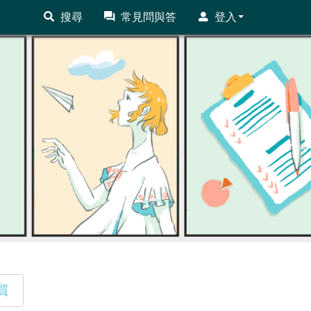
搜尋
常見問與答
登入
質