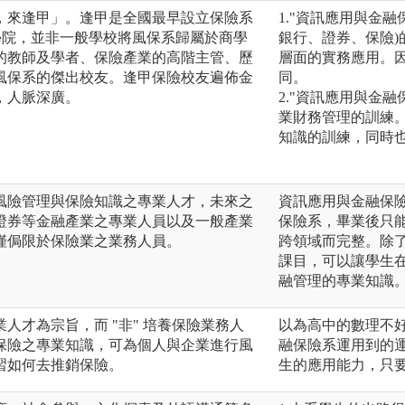
，來逢甲」。逢甲是全國最早設立保險系
1."資訊應用與金融
學院，並非一般學校將風保系歸屬於商學
銀行、證券、保險)
的教師及學者、保險產業的高階主管、歷
層面的實務應用。因
風保系的傑出校友。逢甲保險校友遍佈金
同。
，人脈深廣。
2."資訊應用與金
業財務管理的訓練
知識的訓練，同時
風險管理與保險知識之專業人才，未來之
資訊應用與金融保險
證券等金融產業之專業人員以及一般產業
保險系，畢業後只
僅侷限於保險業之業務人員。
跨領域而完整。除
課目，可以讓學生
融管理的專業知識
人才為宗旨，而 "非" 培養保險業務人
以為高中的數理不
保險之專業知識，可為個人與企業進行風
融保險系運用到的
習如何去推銷保險。
生的應用能力，只