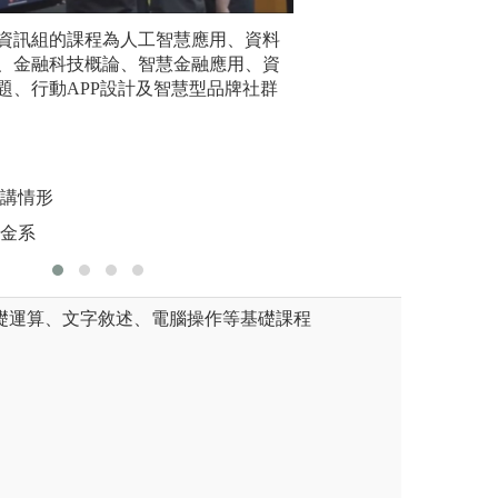
，課程更與產業界緊密結合並
資訊組的課程為人工智慧應用、資料
協助學生銜接保險
數據分析
業界師資教學，引進實務界知
、金融科技概論、智慧金融應用、資
定期舉辦企業參訪
題、行動APP設計及智慧型品牌社群
圖解:企業參訪活
階主管蒞系演講
圖解:數據
版權:逢甲大學風
系版權所有
版權:銘傳
聽講情形
資金系
礎運算、文字敘述、電腦操作等基礎課程