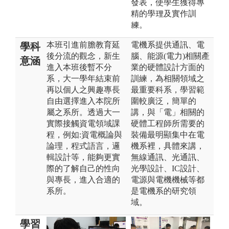
發表，使學生獲得專
精的學理及實作訓
練。
本班引進前膽教育延
電機系提供通訊、電
學科
後分流的觀念，新生
腦、能源(電力)相關產
意涵
進入本班後暫不分
業的硬體設計方面的
系，大一學年結束前
訓練，為相關領域之
再以個人之興趣專長
最重要科系，學習範
自由選擇進入本院所
圍較廣泛，簡單的
屬之系所。透過大一
講，與「電」相關的
實際接觸資電領域課
硬體工程師所需要的
程，例如:資電概論與
裝備最明顯集中在電
論理，程式語言，邏
機系裡，具體來講，
輯設計等，能夠更實
無線通訊、光通訊、
際的了解自己的性向
光學設計、IC設計、
與專長，進入合適的
電源與電機機械等都
系所。
是電機系的研究領
域。
學習