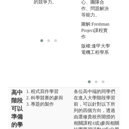
的競爭力。
心、團隊合
的相互討論，
3
作、問題解決
藉此訓練學生
達
等能力。
的溝通表達與
隊
圖解:Freshman
分工、團隊合
力
Project課程實
作的能力。
作
版權:逢甲大學
電機工程學系
1. 程式寫作學習
各位高中端的同學們
高中
2. 科學競賽的參與
在進入大學階段學習
階段
3. 專題的製作
前，可以針對以下所
可以
列的四個方向，透過
準備
由選修貴校所開授的
相關課程/(或)參與相關
的學