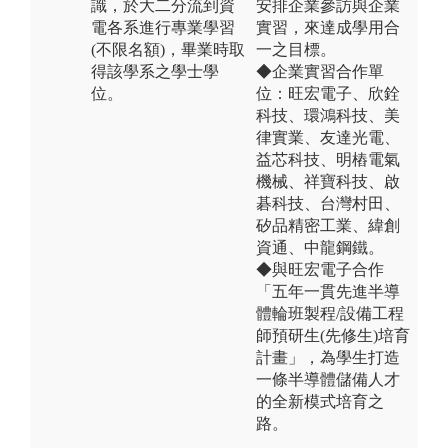
識，於大二分流到資
安排企業參訪與企業
電各系進行專業學習
實習，來達成學用合
(不限名額)，畢業時取
一之目標。
得該學系之學士學
◆企業實習合作單
位。
位：旺宏電子、欣銓
科技、環鴻科技、美
律實業、友達光電、
益芯科技、明樁電氣
機械、祥寶科技、啟
碁科技、台灣村田、
矽品精密工業、緯創
資通、中龍鋼鐵。
◆與旺宏電子合作
「五年一貫先進半導
體輪班製程/設備工程
師預研生(先修生)培育
計畫」，為學生打造
一條半導體儲備人才
的全新模式培育之
路。