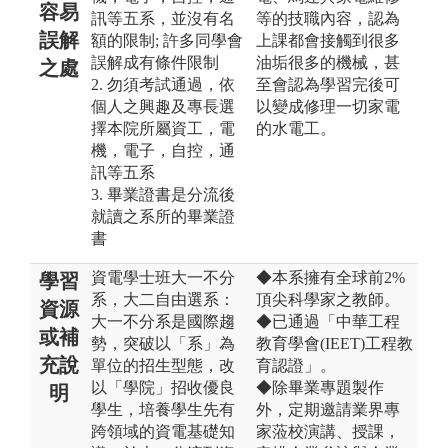
容易
訊等五系，並沒有名
等的技職內容，認為
誤解
額的限制; 許多同學會
上課都會接觸到很多
誤解成有條件限制
油垢很多的機械，甚
之處
2. 勿須考試通過，依
至會認為學習完後可
個人之興趣及專長選
以變成修理一切家電
擇本院所屬資工，電
的水電工。
機，電子，自控，通
訊等五系
3. 畢業證書是分流後
就讀之系所的畢業證
書
資電學士班大一不分
◆本系擁有全球前2%
學習
系，大二自由選系：
頂尖科學家之教師。
資源
大一不分系是國際趨
◆已通過「中華工程
或補
勢，突破以「系」為
教育學會(IEET)工程教
充說
單位的招生型態，改
育認證」。
以「學院」招收優良
◆除畢業專題製作
明
學生，培養學生先有
外，定期邀請業界專
跨領域的資電基礎知
家蒞校演講、授課，