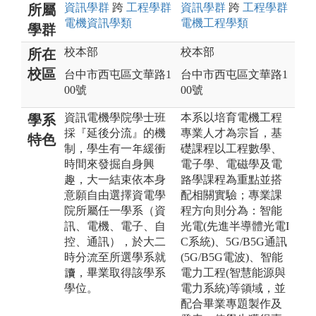
資訊
學群
跨
工程
學群
資訊
學群
跨
工程
學群
所屬
電機資訊
學類
電機工程
學類
學群
校本部
校本部
所在
校區
台中市西屯區文華路1
台中市西屯區文華路1
00號
00號
資訊電機學院學士班
本系以培育電機工程
學系
採『延後分流』的機
專業人才為宗旨，基
特色
制，學生有一年緩衝
礎課程以工程數學、
時間來發掘自身興
電子學、電磁學及電
趣，大一結束依本身
路學課程為重點並搭
意願自由選擇資電學
配相關實驗；專業課
院所屬任一學系（資
程方向則分為：智能
訊、電機、電子、自
光電(先進半導體光電I
控、通訊），於大二
C系統)、5G/B5G通訊
時分流至所選學系就
(5G/B5G電波)、智能
讀，畢業取得該學系
電力工程(智慧能源與
學位。
電力系統)等領域，並
配合畢業專題製作及