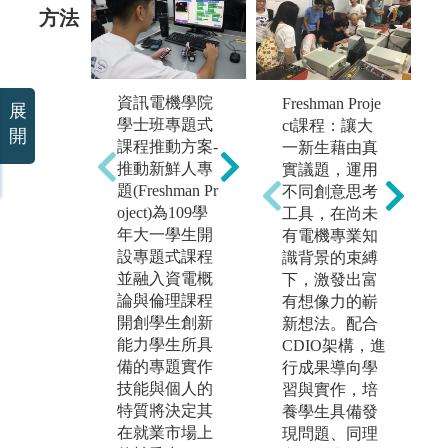
方法
資訊電機學院
Freshman Proje
展
1.培養學生可
1
學士班專題式
ct課程：讓大
開
依照老師的專
並
課程推動方案-
一新生藉由真
業領域來選擇
論
推動新鮮人專
實議題，運用
與自身興趣相
開
題(Freshman Pr
不同創意思考
同的專題指導
能
oject)為109學
工具，在尚未
老師。
領
年大一學生開
有電機專業知
2.藉由此專題
利
設專題式課程
識背景的束縛
研究來探討更
展
並融入資電概
下，激發出富
深入的專業領
計
論與倫理課程
有想像力的嶄
域，也可以使
化
開創學生創新
新想法。配合
用所學習之實
研
能力學生所具
CDIO架構，進
驗技能，並加
培
備的專題實作
行成果導向學
以融入在此專
技
技能與個人的
習與實作，培
題研究中。
2
特質將決定其
養學生具備發
3.透過學生與
與
在就業市場上
現問題、同理
老師、同學間
關