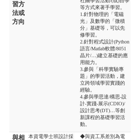
社團學習活動/(或)自學
習方
等方式來著手學習。
法或
1.針對物理的「電磁
方向
光」及數學的「微積
分」基礎等，可以先
修學習。
2.針對程式設計(Python
語言/Matlab軟體/8051
晶片/…)建立基礎的應
用能力。
3.參與「科學實驗專
題」的學習活動，建
立跨領域學習實踐的
經驗。
4.參與學思達/構思-設
計-實踐-展示(CDIO)/
設計思考(DT)…等創
新課程的基礎學習活
動。
本資電學士班設計採
◆與資工系差別為電
與相