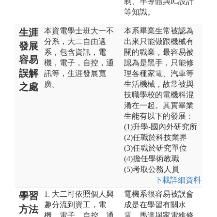
制、半導體與IC設計
等知識。
本資電學士班大一不
本系畢業生常被認為
生涯
分系，大二自由選
出來只能做跟機械有
發展
系，包含資訊，電
關的職業，最容易被
容易
機，電子，自控，通
認為是黑手，只能修
誤解
訊等，生涯發展寬
理各種家電、汽車等
廣。
生活機械，故常被與
之處
技職學校的電機科混
淆在一起。其實畢業
生能有以下的發展：
(1)升學-國內外研究所
(2)任職於科技業界
(3)任職於研究單位
(4)擔任學術教職
(5)考取公務人員
下載詳細資料
1. 大二可依照個人興
電機系很容易被誤會
學習
趣分流到資工，電
成是在學習有關水
方法
機，電子，自控，通
電、馬達與家電維修