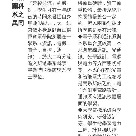
『延後分流』的機
機偏重硬體，資工偏
關科
制，學生可有一年緩
重軟體，最後系統中
系之
衝的時間來發掘自身
軟硬體是整合一起
異同
興趣與能力，大一結
的，所以兩系對彼此
束依本身意願自由選
所學還是要有涉獵。
擇資電學院所屬任一
◆電子系和通訊系與
學系（資訊，電機，
本系重合度較高，本
電子，自控，通
系與無線通訊、光通
訊），於大二時分流
訊、光學設計、電源
進入所選學系就讀，
與電力等方面密切相
畢業時取得該學系學
關。本系的智能光電
士學位。
和智能電力工程領域
是兩系所缺乏的，電
子系側重電路設計，
通訊系有通訊軟體層
面的學習。
◆大學電機系偏向學
術研究、研發設計
等，學生需學習電力
工程、計算機與控