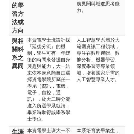
廣見聞與增進思考能
的學
力。
習方
法或
方向
本資電學士班設計採
人工智慧學系屬於大
與相
『延後分流』的機
範圍資訊工程領域，
關科
制，學生可有一年緩
專注在數理邏輯、數
系之
衝的時間來發掘自身
據分析、機器學習、
異同
興趣與能力，大一結
深度學習等專業領
束依本身意願自由選
域，培養國家所需的
擇資電學院所屬任一
人工智慧專業人才。
學系（資訊，電機，
電子，自控，通
訊），於大二時分流
進入所選學系就讀，
畢業時取得該學系學
士學位。
本資電學士班大一不
本系培育的畢業生，
生涯