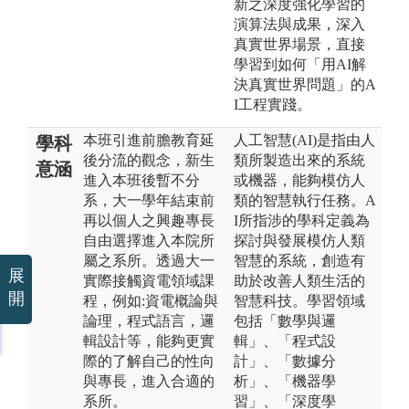
新之深度強化學習的
演算法與成果，深入
真實世界場景，直接
學習到如何「用AI解
決真實世界問題」的A
I工程實踐。
本班引進前膽教育延
人工智慧(AI)是指由人
學科
後分流的觀念，新生
類所製造出來的系統
意涵
進入本班後暫不分
或機器，能夠模仿人
系，大一學年結束前
類的智慧執行任務。A
再以個人之興趣專長
I所指涉的學科定義為
自由選擇進入本院所
探討與發展模仿人類
屬之系所。透過大一
智慧的系統，創造有
展
實際接觸資電領域課
助於改善人類生活的
開
程，例如:資電概論與
智慧科技。學習領域
論理，程式語言，邏
包括「數學與邏
輯設計等，能夠更實
輯」、「程式設
際的了解自己的性向
計」、「數據分
與專長，進入合適的
析」、「機器學
系所。
習」、「深度學