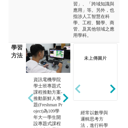
習」、「跨域知識與
應用」等。另外，也
指涉人工智慧在科
學、工程、醫學、商
管、及其他領域之應
用學科。
學習
方法
未上傳圖片
資訊電機學院
1.培養學生可
1
學士班專題式
依照老師的專
並
課程推動方案-
業領域來選擇
論
推動新鮮人專
與自身興趣相
開
題(Freshman Pr
同的專題指導
能
oject)為109學
經常以數學與
老師。
領
年大一學生開
邏輯思考方
2.藉由此專題
利
設專題式課程
法，進行科學
研究來探討更
展