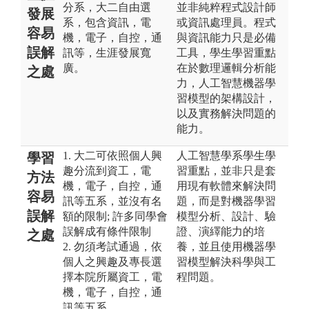
分系，大二自由選
並非純粹程式設計師
發展
系，包含資訊，電
或資訊處理員。程式
容易
機，電子，自控，通
與資訊能力只是必備
誤解
訊等，生涯發展寬
工具，學生學習重點
廣。
在於數理邏輯分析能
之處
力，人工智慧機器學
習模型的架構設計，
以及實務解決問題的
能力。
1. 大二可依照個人興
人工智慧學系學生學
學習
趣分流到資工，電
習重點，並非只是套
方法
機，電子，自控，通
用現有軟體來解決問
容易
訊等五系，並沒有名
題，而是對機器學習
誤解
額的限制; 許多同學會
模型分析、設計、驗
誤解成有條件限制
證、演繹能力的培
之處
2. 勿須考試通過，依
養，並且使用機器學
個人之興趣及專長選
習模型解決科學與工
擇本院所屬資工，電
程問題。
機，電子，自控，通
訊等五系