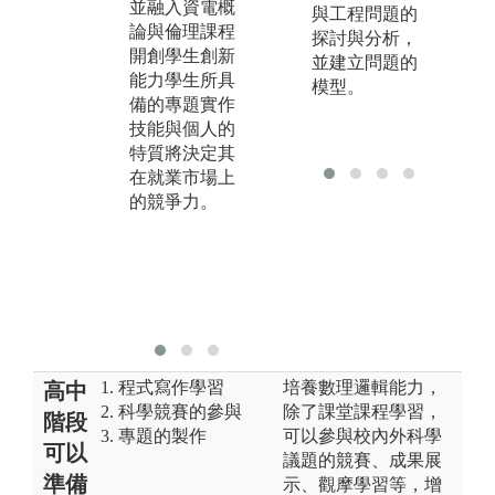
並融入資電概
與工程問題的
深入的專業領
計
論與倫理課程
探討與分析，
域，也可以使
化
開創學生創新
並建立問題的
用所學習之實
研
能力學生所具
模型。
驗技能，並加
培
備的專題實作
以融入在此專
技
技能與個人的
題研究中。
2
特質將決定其
3.透過學生與
與
在就業市場上
老師、同學間
關
的競爭力。
的相互討論，
3
藉此訓練學生
達
的溝通表達與
隊
分工、團隊合
力
作的能力。
1. 程式寫作學習
培養數理邏輯能力，
高中
2. 科學競賽的參與
除了課堂課程學習，
階段
3. 專題的製作
可以參與校內外科學
可以
議題的競賽、成果展
準備
示、觀摩學習等，增