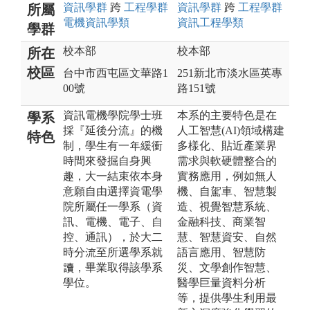
資訊
學群
跨
工程
學群
資訊
學群
跨
工程
學群
所屬
電機資訊
學類
資訊工程
學類
學群
校本部
校本部
所在
校區
台中市西屯區文華路1
251新北市淡水區英專
00號
路151號
資訊電機學院學士班
本系的主要特色是在
學系
採『延後分流』的機
人工智慧(AI)領域構建
特色
制，學生有一年緩衝
多樣化、貼近產業界
時間來發掘自身興
需求與軟硬體整合的
趣，大一結束依本身
實務應用，例如無人
意願自由選擇資電學
機、自駕車、智慧製
院所屬任一學系（資
造、視覺智慧系統、
訊、電機、電子、自
金融科技、商業智
控、通訊），於大二
慧、智慧資安、自然
時分流至所選學系就
語言應用、智慧防
讀，畢業取得該學系
災、文學創作智慧、
學位。
醫學巨量資料分析
等，提供學生利用最