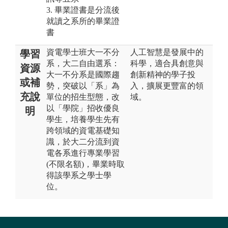
3. 畢業證書是分流後
就讀之系所的畢業證
書
資電學士班大一不分
人工智慧是發展中的
學習
系，大二自由選系：
科學，適合具創意與
資源
大一不分系是國際趨
創新精神的學子投
或補
勢，突破以「系」為
入，擴展更豐富的領
充說
單位的招生型態，改
域。
以「學院」招收優良
明
學生，培養學生先有
跨領域的資電基礎知
識，於大二分流到資
電各系進行專業學習
(不限名額)，畢業時取
得該學系之學士學
位。