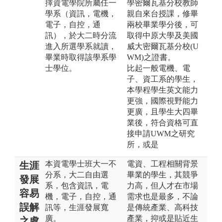
擇資電學院所屬任一
學密爾瓦基分校教師
學系（資訊，電機，
親自來台授課，修畢
電子，自控，通
兩校畢業學分後，可
訊），於大二時分流
取得中原大學及美國
進入所選學系就讀，
威大密爾瓦基分校(U
畢業時取得該學系學
WM)之證書。
士學位。
比起一般電機、電
子、資工系的學生，
本學程學生英文能力
更強，國際視野能力
更廣，且學生大四畢
業後，符合資格可直
接申請UWM之研究
所，或是
本資電學士班大一不
電資、工程相關背景
生涯
分系，大二自由選
畢業的學生，其競爭
發展
系，包含資訊，電
力高，但人才在市場
容易
機，電子，自控，通
需求也是最多，不論
誤解
訊等，生涯發展寬
是傳統產業、高科技
廣。
產業，抑或是貼近生
之處