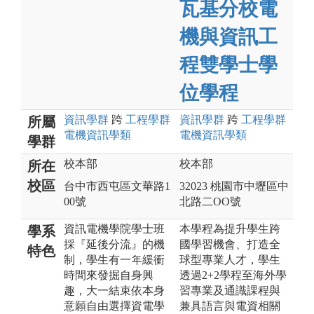
瓦基分校電
機與資訊工
程雙學士學
位學程
資訊
學群
跨
工程
學群
資訊
學群
跨
工程
學群
所屬
電機資訊
學類
電機資訊
學類
學群
校本部
校本部
所在
校區
台中市西屯區文華路1
32023 桃園市中壢區中
00號
北路二OO號
資訊電機學院學士班
本學程為提升學生跨
學系
採『延後分流』的機
國學習機會、打造全
特色
制，學生有一年緩衝
球型專業人才，學生
時間來發掘自身興
透過2+2學程至海外學
趣，大一結束依本身
習專業及通識課程與
意願自由選擇資電學
兼具語言與電資相關