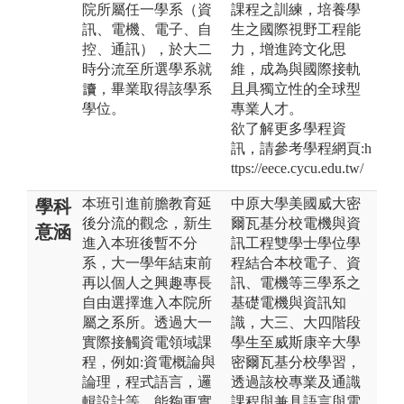
院所屬任一學系（資
課程之訓練，培養學
訊、電機、電子、自
生之國際視野工程能
控、通訊），於大二
力，增進跨文化思
時分流至所選學系就
維，成為與國際接軌
讀，畢業取得該學系
且具獨立性的全球型
學位。
專業人才。
欲了解更多學程資
訊，請參考學程網頁:h
ttps://eece.cycu.edu.tw/
本班引進前膽教育延
中原大學美國威大密
學科
後分流的觀念，新生
爾瓦基分校電機與資
意涵
進入本班後暫不分
訊工程雙學士學位學
系，大一學年結束前
程結合本校電子、資
再以個人之興趣專長
訊、電機等三學系之
自由選擇進入本院所
基礎電機與資訊知
屬之系所。透過大一
識，大三、大四階段
實際接觸資電領域課
學生至威斯康辛大學
程，例如:資電概論與
密爾瓦基分校學習，
論理，程式語言，邏
透過該校專業及通識
輯設計等，能夠更實
課程與兼具語言與電