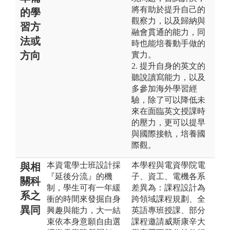
將有助於提升自己的
的學
觀察力，以及歸納與
習方
融會貫通的能力，同
法或
時也能培養動手做的
方向
實力。
2. 提升自身的英文的
聽說讀寫能力，以及
多參加海外學習經
驗，除了可以降低未
來在面臨英文授課時
的壓力，更可以提早
與國際接軌，培養國
際觀。
本資電學士班設計採
本學程與電資學院電
與相
『延後分流』的機
子、資工、電機各系
關科
制，學生可有一年緩
差異為：課程設計為
系之
衝的時間來發掘自身
跨領域課程規劃、全
異同
興趣與能力，大一結
英語專班授課、部分
束依本身意願自由選
課程邀請威斯康辛大