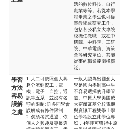
活的數位科技、自行
創業等等。若從本學
程畢業之學生也可從
事教學或研究工作，
包括各公私立大專院
校擔任教職，或在中
研院、中科院、工研
院、中華電信、資策
會等研究單位。其能
從事的職業範圍極廣
泛。
1. 大二可依照個人興
一般人認為出國念大
學習
趣分流到資工，電
學是國內學制高中生
方法
機，電子，自控，通
不容易選擇的升學管
容易
訊等五系，並沒有名
道。中原大學美國威
誤解
額的限制; 許多同學會
大密爾瓦基分校電機
誤解成有條件限制
與資訊工程雙學士學
之處
2. 勿須考試通過，依
位學程設立此學位專
個人之興趣及專長選
班，4年即可獲得中原