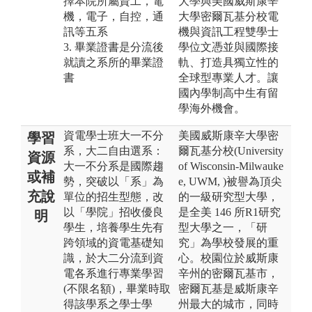
擇本院所屬資工，電
大學與美國威斯康辛
機，電子，自控，通
大學密爾瓦基分校電
訊等五系
機與資訊工程雙學士
3. 畢業證書是分流後
學位文憑並與國際接
就讀之系所的畢業證
軌、打造具獨立性的
書
全球型專業人才。讓
國內學制高中生有留
學海外機會。
資電學士班大一不分
美國威斯康辛大學密
學習
系，大二自由選系：
爾瓦基分校(University
資源
大一不分系是國際趨
of Wisconsin-Milwauke
或補
勢，突破以「系」為
e, UWM, )被譽為頂尖
充說
單位的招生型態，改
的一級研究型大學，
以「學院」招收優良
是全美 146 所R1研究
明
學生，培養學生先有
型大學之一，「研
跨領域的資電基礎知
究」為學校發展的重
識，於大二分流到資
心。校園位於威斯康
電各系進行專業學習
辛州的密爾瓦基市，
(不限名額)，畢業時取
密爾瓦基是威斯康辛
得該學系之學士學
州最大的城市，同時