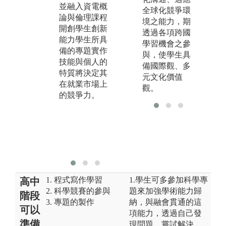
研究來探討更
展
並融入資電概
全球化競爭環
深入的專業領
計
論與倫理課程
境之能力，期
域，也可以使
化
開創學生創新
透過各項跨國
用所學習之實
研
能力學生所具
學習機會之參
驗技能，並加
培
備的專題實作
與，使學生具
以融入在此專
技
技能與個人的
備國際觀、多
題研究中。
2
特質將決定其
元文化價值
3.透過學生與
與
在就業市場上
觀。
老師、同學間
關
的競爭力。
的相互討論，
3
藉此訓練學生
達
的溝通表達與
隊
分工、團隊合
力
作的能力。
1. 程式寫作學習
1.學生可多參加科學專
高中
2. 科學競賽的參與
題來加強學術能力歸
階段
3. 專題的製作
納，與融會貫通的這
可以
項能力，透過自己發
準備
現問題，嘗試解決，