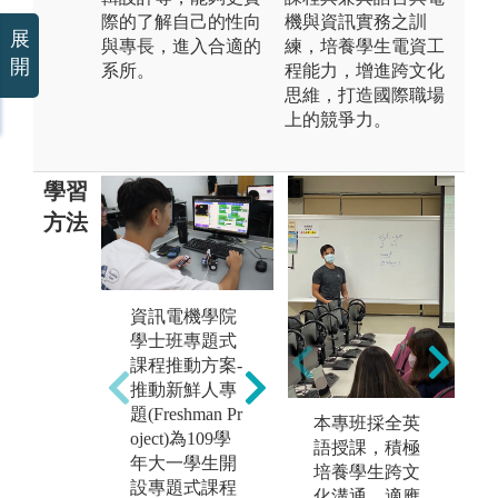
際的了解自己的性向
機與資訊實務之訓
展
與專長，進入合適的
練，培養學生電資工
開
系所。
程能力，增進跨文化
思維，打造國際職場
上的競爭力。
學習
方法
資訊電機學院
1.培養學生可
1
學士班專題式
依照老師的專
並
課程推動方案-
業領域來選擇
論
推動新鮮人專
與自身興趣相
開
題(Freshman Pr
本專班採全英
同的專題指導
能
oject)為109學
語授課，積極
老師。
領
年大一學生開
培養學生跨文
2.藉由此專題
利
設專題式課程
化溝通、適應