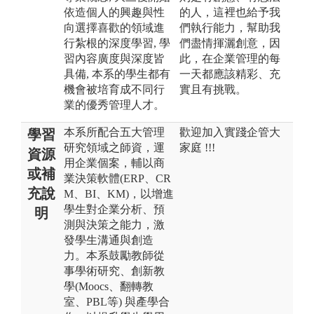
依造個人的興趣與性
的人，這裡也給予我
向選擇喜歡的領域進
們執行能力，幫助我
行紮根的深度學習, 學
們盡情揮灑創意，因
習內容廣度與深度皆
此，在企業管理的每
具備, 本系的學生都有
一天都應該精彩、充
機會被培育成不同行
實且有挑戰。
業的優秀管理人才。
本系所配合五大管理
歡迎加入實踐企管大
學習
研究領域之師資，運
家庭 !!!
資源
用企業個案，輔以商
或補
業決策軟體(ERP、CR
充說
M、BI、KM)，以增進
學生對企業分析、預
明
測與決策之能力，激
發學生溝通與創造
力。本系鼓勵教師從
事學術研究、創新教
學(Moocs、翻轉教
室、PBL等) 與產學合