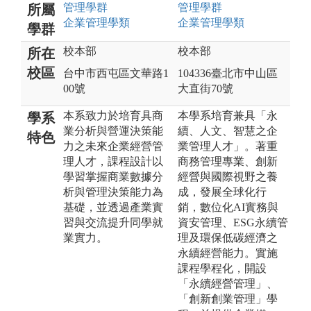
管理
學群
管理
學群
所屬
企業管理
學類
企業管理
學類
學群
校本部
校本部
所在
校區
台中市西屯區文華路1
104336臺北市中山區
00號
大直街70號
本系致力於培育具商
本學系培育兼具「永
學系
業分析與營運決策能
續、人文、智慧之企
特色
力之未來企業經營管
業管理人才」。著重
理人才，課程設計以
商務管理專業、創新
學習掌握商業數據分
經營與國際視野之養
析與管理決策能力為
成，發展全球化行
基礎，並透過產業實
銷，數位化AI實務與
習與交流提升同學就
資安管理、ESG永續管
業實力。
理及環保低碳經濟之
永續經營能力。實施
課程學程化，開設
「永續經營管理」、
「創新創業管理」學