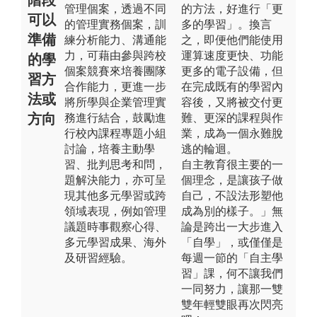
管理個案，透過不同
的方法，好進行「更
可以
的管理實務個案，訓
多的學習」。換言
準備
練分析能力、溝通能
之，即便他們能使用
力，可藉由參與跨校
運算速度更快、功能
的學
個案競賽來培養團隊
更多的電子設備，但
習方
合作能力，更進一步
在完成既有的學習內
法或
將所學與企業管理實
容後，又將被交付更
方向
務進行結合，鼓勵進
難、更深的課程與作
行校內課程專題小組
業，成為一個永難脫
討論，培養主動學
逃的輪迴。
習、批判思考和問，
自主教育很主要的一
題解決能力，亦可呈
個理念，是讓孩子做
現其他多元學習或跨
自己，不設法形塑他
領域表現，例如管理
成為別的樣子。」無
議題時事觀察心得、
論是跨出一大步進入
多元學習成果、海外
「自學」，或僅僅是
及研習經驗。
每週一節的「自主學
習」課，何不讓我們
一同努力，讓那一雙
雙年輕雙眼再次閃亮