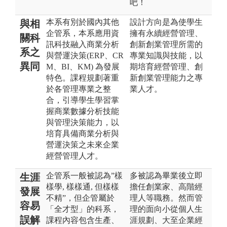
吧！
本系有別於國內其他
設計方向是為使學生
與相
企管系，本系應用資
擁有永續經營管理、
關科
訊科技融入商業分析
創新創業管理所需的
系之
與營運決策(ERP、CR
專業知識與技能，以
異同
M、BI、KM) 為發展
期培育經營管理、創
特色。課程規劃著重
新創業管理能力之專
於各管理專業之整
業人才。
合，引導學生學習掌
握商業數據分析技能
與管理決策能力，以
培育具備商業分析與
營運決策之未來企業
經營管理人才。
企管系一般被認為”樣
多被認為畢業後立即
生涯
樣學, 樣樣通, 但樣樣
擔任創業家、高階經
發展
不精”，但企管屬於
理人等職務。然而管
容易
「全才型」的科系，
理的面向小從個人生
誤解
課程內容包含生產、
涯規劃、大至企業經