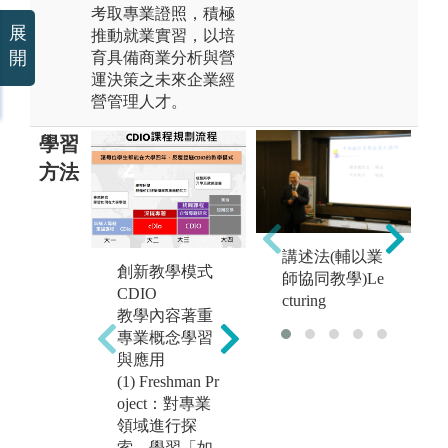
考取專業證照，積極
展
推動就業實習，以培
開
育具備商業分析與營
運決策之未來企業經
營管理人才。
學習
方法
問
講述法(輔以業
個案學習法 (C
創新教學模式
法 
師協同教學)Le
e
ase study)
CDIO
教
cturing
透過個案教學
教學內容著重
程
方式，結合理
專業概念學習
問
論與實務以增
與應用
鼓
進企管系(所)
(1) Freshman Pr
小
學生對企業實
oject：對專業
培
務運作之了
領域進行探
學
解，另外，藉
索，學習「如