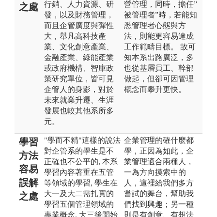
行銷、人力資源、研
營管理，同時，擔任”
之處
發，以及財務管理，
被管理者”時，若能知
而且企管廣度與彈性
悉管理者心態與方
大，舉凡高科技產
法，則能更容易達成
業、文化創意產業、
工作範疇目標。 故可
金融產業、綠能產業
知本系出路廣泛，多
或政府機構、智庫政
也從基層員工、幹部
策研究單位，皆可見
做起，但卻可因管理
企管人的身影，對於
概念而攀升更快。
未來就業升遷、生涯
發展也較其他系所多
元。
"學而不精"這樣的說法
企業管理的確什麼都
學習
對企管系的學生是不
學，正因為如此，企
方法
正確也不公平的, 本系
業管理適合兩種人，
容易
學習內容著重在五管
一為方向摸索中的
誤解
等領域的學習, 學生在
人，這裡給我們多方
大一及大二需扎實的
嘗試的舞台，幫助我
之處
學習五個管理領域的
們找到興趣；另一種
專業概念, 大三後開始
則是有創意、有想法