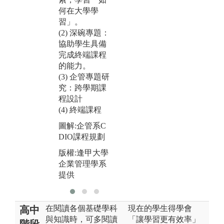
考
由參與競賽，
何在大學學
能
強化學生理論
習」。
圖
與實務結合之
(2) 深碗專題：
新
能力。
協助學生具備
組
完成終端課程
圖解:學生參加
的能力。
版
2018中區個案
(3) 企管專題研
企
競賽勇奪佳績
究：跨學期課
提
版權:逢甲大學
程設計
企業管理學系
(4) 終端課程
提供
圖解:企管系C
DIO課程規劃
版權:逢甲大學
企業管理學系
提供
在閱讀各個基礎學科
現在的學生得學會
高中
與知識時，可多閱讀
「讓學習更有效率」
階段