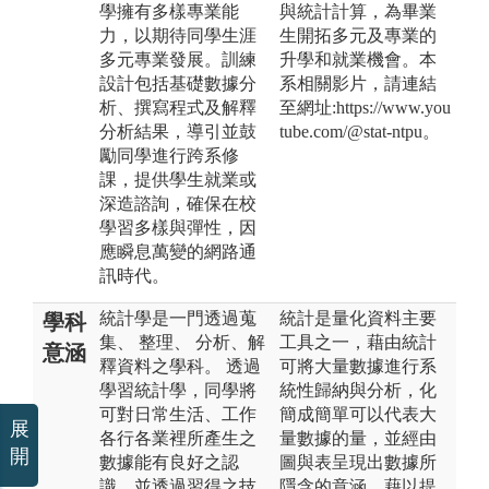
學擁有多樣專業能
與統計計算，為畢業
力，以期待同學生涯
生開拓多元及專業的
多元專業發展。訓練
升學和就業機會。本
設計包括基礎數據分
系相關影片，請連結
析、撰寫程式及解釋
至網址:https://www.you
分析結果，導引並鼓
tube.com/@stat-ntpu。
勵同學進行跨系修
課，提供學生就業或
深造諮詢，確保在校
學習多樣與彈性，因
應瞬息萬變的網路通
訊時代。
統計學是一門透過蒐
統計是量化資料主要
學科
集、 整理、 分析、解
工具之一，藉由統計
意涵
釋資料之學科。 透過
可將大量數據進行系
學習統計學，同學將
統性歸納與分析，化
可對日常生活、工作
簡成簡單可以代表大
展
各行各業裡所產生之
量數據的量，並經由
開
數據能有良好之認
圖與表呈現出數據所
識，並透過習得之技
隱含的意涵，藉以提