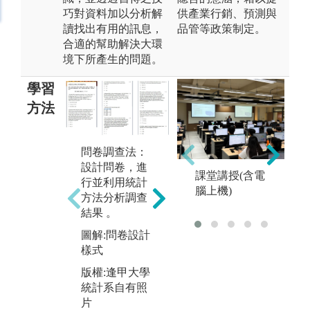
巧對資料加以分析解
供產業行銷、預測與
讀找出有用的訊息，
品管等政策制定。
合適的幫助解決大環
境下所產生的問題。
學習
方法
問卷調查法：
統計數據分
設計問卷，進
析：運用統計
專
課堂講授(含電
行並利用統計
工具分析資料
過
腦上機)
方法分析調查
庫、資料擷取
與
結果 。
與運用。
隊
圖解:問卷設計
除
圖解:數據分析
樣式
能
結果圖
他
版權:逢甲大學
版權:逢甲大學
的
統計系自有照
統計系自有照
專
片
片