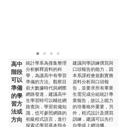
寫
與
圖
情
版
統
片
統計學系為搜集整理
建議同學訓練撰寫與
高中
分析解釋資料的科
口頭報告的能力，因
階段
學，為讓高中有學習
本系課程會規劃實務
可以
準備的方法。觀察目
資料分析與口頭報
準備
前大數據時代與網際
告，並要求所有畢業
網路發達，建議高中
生需完成分組統計專
的學
生學習時可以輔佐網
業報告，故以上能力
習方
路查詢，學習前備知
的培養格外重要，另
法或
識，也可參照網路的
外，程式設計及撰寫
方向
初級程式語言，進行
訓練，建議可以先行
探索式學習基本指令
自學或上網涉獵。