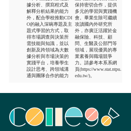
據分析、撰寫程式及
保持密切合作，提供
解釋分析結果的能力
多元的學習與實踐機
外，配合學校推動CDI
會。畢業生除可繼續
O的融入深碗專題及主
攻讀國內外研究所
題式學習的方式，取
外，亦廣泛活躍於金
得市場調查與決策所
融保險、科技、顧
需技能與知識，並以
問、生醫及公部門等
創新及跨領域為大數
領域，展現優異的專
據分析與市場決策的
業素養與職場競爭
實踐平台，培養學生
力。請參考本系系網
設計思考、跨領域溝
頁(https://www.stat.ntpu.
通與團隊合作的能力
edu.tw/)。