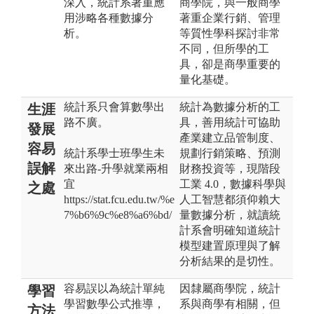
深入，統計系著重應
商學院，與一般商學
用涉略各種數據分
著重企業行銷、管理
析。
等質性學科探討非常
不同，但所學的工
具，卻是商學重要的
量化基礎。
統計系只會算數學出
統計為數據分析的工
生涯
路不廣。
具，善用統計可協助
發展
產業建立品管制度、
容易
統計系學士班學生未
規劃行銷策略、預測
誤解
來出路-升學就業兩相
財務投資等，現階段
宜
工業 4.0，數據科學與
之處
https://stat.fcu.edu.tw/%e
人工智慧都須仰賴大
7%b6%9c%e8%a6%bd/
量數據分析，就讀統
計系會明確知道統計
模型建置原理與了解
分析結果的是切性。
容易誤以為統計單純
因隸屬商學院，統計
學習
學習數學公式推導，
系與商學有相關，但
方法