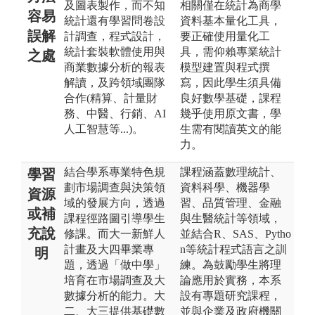
及圖表製作，而不知
相關僅在統計為商學
容易
統計還有學習問卷設
資料基本量化工具，
誤解
計調查，程式設計，
要正確使用量化工
統計套裝軟體使用與
具，需仰賴專業統計
之處
商業數據分析的報表
模型建置與程式撰
解讀，及跨領域團隊
寫，因此學生須具備
合作(精算、計量財
良好數學基礎，課程
務、中醫、行銷、AI
幾乎使用原文書，學
人工智慧等...)。
生需有閱讀英文的能
力。
結合學系專業特色規
課程涵蓋數理統計、
學習
劃市場調查與決策領
資料科學、機器學
資源
域的發展方向，透過
習、品質管理、金融
或補
課程徑路圖引導學生
與生醫統計等領域，
充說
修課。而大一新鮮人
並結合R、SAS、Pytho
計畫及大四畢業專
n等統計程式語言之訓
明
題，透過「做中學」
練。為鼓勵學生將理
培育在市場調查及大
論應用於實務，本系
數據分析的能力。大
設有專題研究課程，
二、大三提供基礎數
並與企業及政府機關