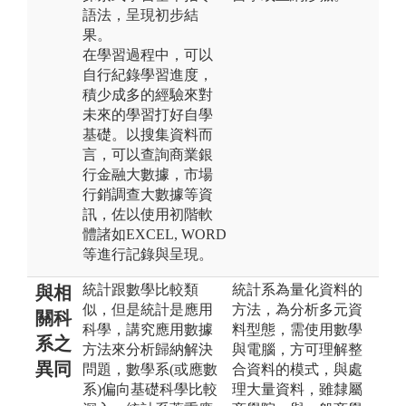
語法，呈現初步結
果。
在學習過程中，可以
自行紀錄學習進度，
積少成多的經驗來對
未來的學習打好自學
基礎。以搜集資料而
言，可以查詢商業銀
行金融大數據，市場
行銷調查大數據等資
訊，佐以使用初階軟
體諸如EXCEL, WORD
等進行記錄與呈現。
統計跟數學比較類
統計系為量化資料的
與相
似，但是統計是應用
方法，為分析多元資
關科
科學，講究應用數據
料型態，需使用數學
系之
方法來分析歸納解決
與電腦，方可理解整
異同
問題，數學系(或應數
合資料的模式，與處
系)偏向基礎科學比較
理大量資料，雖隸屬