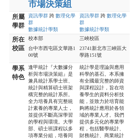
市場決策組
資訊
學群
跨
數理化
學
資訊
學群
跨
數理化
學
所屬
群
群
學群
數據統計
學類
數據統計
學類
校本部
三峽校區
所在
校區
台中市西屯區文華路1
23741新北市三峽區大
00號
學路151號
逢甲統計『大數據分
統計學是理論與應用
學系
析與市場決策組』是
科學的基石。本系擁
特色
兼具統計系學士班、
有全國最完整的師資
統計與精算碩士班架
與課程設計，旨在培
構完整的統計系所。
養學生的資料分析技
全力培養具有完整統
能，並致力於培育能
計素養的專業人士，
夠將統計應用於各領
並提供不斷高深學習
域的專業人才。我們
的學程與環境。大學
提供多元化的專業學
部、碩士班課程以多
程，包括醫學統計、
項專業分組，培養同
財務統計、商業統計