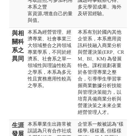
考取證照,可多加利用
議題時事觀察心得、
本系之豐
多元學習成果、海外
富資源,增進自己的量
及研習經驗。
與值。
本系為經營管理、經
本系有別於國內其他
與相
濟專業、社會事業三
企管系，本系應用資
關科
大領域整合之跨領域
訊科技融入商業分析
系之
專業學系，不同於經
與營運決策(ERP、CR
異同
濟系、社會系之單一
M、BI、KM) 為發展
領域性與理論性較高
特色。課程規劃著重
之學系，本系為多元
於各管理專業之整
性且實務應用性較高
合，引導學生學習掌
之學系。
握商業數據分析技能
與管理決策能力，以
培育具備商業分析與
營運決策之未來企業
經營管理人才。
本系畢業生出路常被
企管系一般被認為”樣
生涯
誤認為只有合作社或
樣學, 樣樣通, 但樣樣
發展