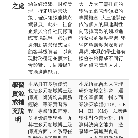
涵蓋經濟學、財務管
大一及大二需扎實的
之處
理、行銷與經營決
學習五個管理領域的
策，確保組織能夠永
專業概念, 大三後開始
續發展。此外，社會
依造個人的興趣與性
企業與合作社同樣面
向選擇喜歡的領域進
臨市場競爭，必須透
行紮根的深度學習, 學
過創新經營模式吸引
習內容廣度與深度皆
顧客與投資者，以實
具備, 本系的學生都有
現財務穩定並擴大社
機會被培育成不同行
會影響力，同時提升
業的優秀管理人才。
市場適應能力。
本系具有多項優勢，
本系所配合五大管理
學習
包括多元領域博士級
研究領域之師資，運
資源
師資、師資均具實務
用企業個案，輔以商
或補
經驗、專業實習課
業決策軟體(ERP、CR
充說
程、專業證照輔導、
M、BI、KM)，以增進
多項優渥獎學金，尤
學生對企業分析、預
明
其在多元領域博士級
測與決策之能力，激
師資方面，本系專任
發學生溝通與創造