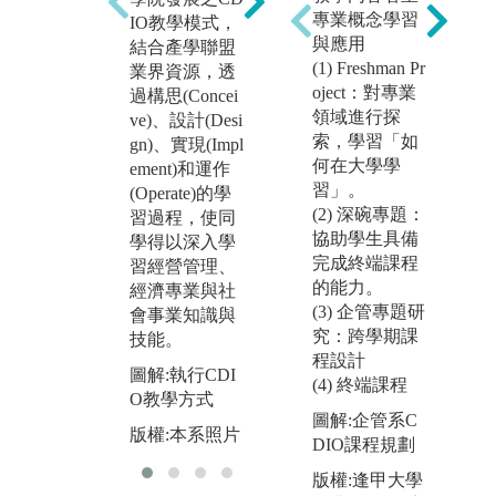
盟
實務應用導向
專業概念學習
IO教學模式，
課
教學方法，專
與應用
結合產學聯盟
商
任教師於各年
(1) Freshman Pr
業界資源，透
同
級之核心課程
oject：對專業
過構思(Concei
域
指導同學製作
領域進行探
ve)、設計(Desi
作
專題報告，大
索，學習「如
gn)、實現(Impl
施
四時統整所學
何在大學學
ement)和運作
制
進行畢業專
習」。
(Operate)的學
學
題，並舉辦畢
(2) 深碗專題：
習過程，使同
達
業專題成果發
協助學生具備
學得以深入學
之
表會。
完成終端課程
習經營管理、
的能力。
圖
經濟專業與社
圖解:畢業專題
(3) 企管專題研
發
會事業知識與
發表會
究：跨學期課
技能。
版
版權:本系照片
程設計
圖解:執行CDI
(4) 終端課程
O教學方式
圖解:企管系C
版權:本系照片
DIO課程規劃
版權:逢甲大學