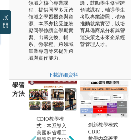
領域之核心專業課
識，鼓勵學生修習跨
程，提供同學多元跨
領域課程，輔導學生
領域之學習機會與資
考取專業證照，積極
展
源。本系亦接受並鼓
推動就業實習，以培
開
勵同學修讀全學期實
育具備商業分析與營
習、出國交換、輔
運決策之未來企業經
系、微學程、跨領域
營管理人才。
畢業專題等來提升跨
域與實作能力。
下載詳細資料
學習
方法
企
CDIO教學模
與
專題報告製
創新教學模式
式：本系導入
與
a
作：配合CDIO
CDIO
美國麻省理工
商
教學模式，採
教學內容著重
學院發展之CD