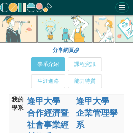
ColleGo! 大學選才與高中育才輔助系統
分享網頁
學系介紹
課程資訊
生涯進路
能力特質
我的
逢甲大學
逢甲大學
學系
合作經濟暨
企業管理學
社會事業經
系