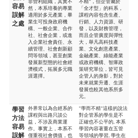
非營利組織，其實不
不精”，但企管屬於
容易
然，本系培養的專業
「全才型」的科系，
誤解
適用於多元產業，畢
課程內容包含生產、
業生可投身政府機
行銷、人力資源、研
之處
構、一般企業、合作
發，以及財務管理，
社、社會企業，或進
而且企管廣度與彈性
入企業社會責任、永
大，舉凡高科技產
續管理、社會創新顧
業、文化創意產業、
問等領域，甚至創業
金融產業、綠能產業
發展新型態的社會經
或政府機構、智庫政
濟模式，拓展多元職
策研究單位，皆可見
涯選擇。
企管人的身影，對於
未來就業升遷、生涯
發展也較其他系所多
元。
外界常以為合經系的
"學而不精"這樣的說法
學習
課程與出路只談公
對企管系的學生是不
方法
益，不涉及商業運
正確也不公平的, 本系
容易
作。事實上，本系不
學習內容著重在五管
誤解
僅重視社會價值，也
等領域的學習, 學生在