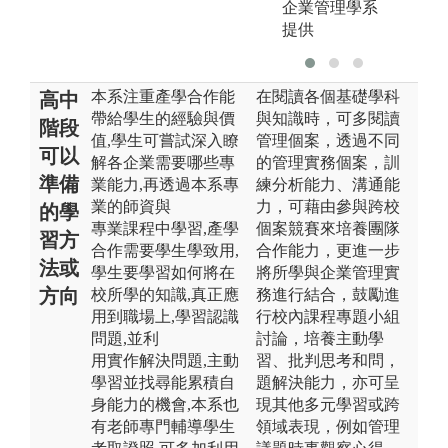
企業管理學系
提供
本系注重產學合作能
在閱讀各個基礎學科
高中
帶給學生的經驗與價
與知識時，可多閱讀
階段
值,學生可嘗試深入瞭
管理個案，透過不同
可以
解各企業需要哪些專
的管理實務個案，訓
準備
業能力,再透過本系專
練分析能力、溝通能
業的師資與
力，可藉由參與跨校
的學
專業課程中學習,產學
個案競賽來培養團隊
習方
合作需要學生學致用,
合作能力，更進一步
法或
學生要學習如何將在
將所學與企業管理實
方向
校所學的知識,真正應
務進行結合，鼓勵進
用到職場上,學習認識
行校內課程專題小組
問題,並利
討論，培養主動學
用實作解決問題,主動
習、批判思考和問，
學習並找尋能累積自
題解決能力，亦可呈
身能力的機會,本系也
現其他多元學習或跨
有老師專門輔導學生
領域表現，例如管理