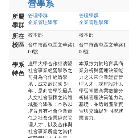
營學系
管理
學群
管理
學群
所屬
企業管理
學類
企業管理
學類
學群
校本部
校本部
所在
校區
台中市西屯區文華路1
台中市西屯區文華路1
00號
00號
逢甲大學合作經濟暨
本系致力於培育具商
學系
社會事業經營學系之
業分析與營運決策能
特色
前身為合作經濟學
力之未來企業經營管
系，成立於民國 54
理人才，課程設計以
年，是商管學院最具
學習掌握商業數據分
人文社會關懷之跨領
析與管理決策能力為
域整合學系；本系以
基礎，並透過產業實
培育具有社會企業責
習與交流提升同學就
任之社會企業經營管
業實力。
理人才，以及合作與
社會事業所需之當代