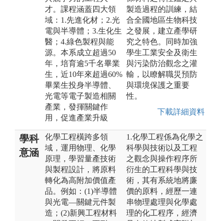
才。課程涵蓋四大領
製造過程的訓練，結
域：1.先進化材；2.光
合全國地區生物科技
電與半導體；3.生化生
之發展，建立產學研
醫；4.綠色製程與能
究之特色。同時加強
源。本系成立超過50
學生工業安全及衛生
年，培育逾5千名畢業
與污染防治觀念之灌
生，近10年來超過60%
輸，以瞭解職災預防
畢業生投身半導體、
與環境保護之重要
光電等電子製造相關
性。
產業，發揮關鍵作
下載詳細資料
用，促進產業升級
化學工程橫跨多領
1.化學工程係為化學之
學科
域，運用物理、化學
科學與技術以及工程
意涵
原理，學習量產技術
之觀念與操作程序所
與製程設計，將原料
衍生的工程科學與技
轉化為高附加價值產
術，其有系統地將廉
品。例如：(1)半導體
價的原料，經歷一連
與光電—關鍵元件製
串物理處理與化學處
造；(2)新興工程材料
理的化工程序，經濟