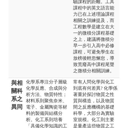
驗課程的距離。工具
課程中的英文語言能
力已在上述理論課程
相關之訓練提及，而
工程數學是建立在大
一的微積分課程基礎
之上，建議將微積分
早一步引入高中必修
課程，可避免學生在
放榜後輕忽懈怠，導
致荒廢高中課程尾聲
之微積分相關訓練。
化學系專注分子層級
常有人問化學與化工
與相
化學反應、合成與分
到底有何差異? 化學係
關科
析方法、物質特性；
著重於探討物質之性
系之
材料系則聚焦奈米、
質與構造，以及物質
異同
電子、金屬陶瓷等材
間之反應機構的基礎
料的製備與結構分
科學，大部分為實驗
析。化工系則培養
室規模。化工則主要
「具備化學知識的工
是量產這些物質之工