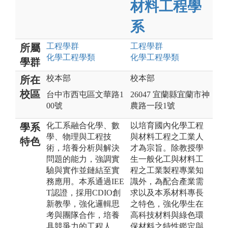
材料工程學
系
工程
學群
工程
學群
所屬
化學工程
學類
化學工程
學類
學群
校本部
校本部
所在
校區
台中市西屯區文華路1
26047 宜蘭縣宜蘭市神
00號
農路一段1號
化工系融合化學、數
以培育國內化學工程
學系
學、物理與工程技
與材料工程之工業人
特色
術，培養分析與解決
才為宗旨。除教授學
問題的能力，強調實
生一般化工與材料工
驗與實作並鏈結至實
程之工業製程專業知
務應用。本系通過IEE
識外，為配合產業需
T認證，採用CDIO創
求以及本系材料專長
新教學，強化邏輯思
之特色，強化學生在
考與團隊合作，培養
高科技材料與綠色環
具競爭力的工程人
保材料之特性鑑定與