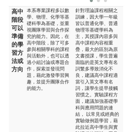
本系專業課程多以數
針對理論課程相關之
高中
學、物理、化學等基
訓練，因大學一年級
階段
礎科學為基礎，並重
皆以普通化學、普通
可以
視團隊學習與合作探
物理等基礎學科為
準備
究的能力。因此，在
主，其授課內容多與
高中階段，除了可多
高中課程內容相重
的學
參與相關學科的課程
疊，最大的區別為原
習方
與活動外，也可以透
文書授課，學生普遍
法或
過小組討論或專題合
面臨的是英文專有名
方向
作，探索並發現問
詞繁多導致消化不
題，藉此激發學習興
良，建議高中課程適
趣，並提升團隊合作
當引入英文專有名
的能力。
詞，讓學生提早接觸
習慣之。實驗課程方
面，建議加強基礎學
科與應用問題的連
結， 以常見或經典的
實驗做例題學習，藉
此拉近高中學生與實