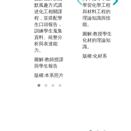
合
主題之學理以
學習化學工程
默風趣方式講
等
及學習如何解
與材料工程的
述化工相關課
決實際的工程
圖
理論知識與技
程，並搭配學
問題。
能。
生口頭報告，
版
訓練學生蒐集
圖解:實驗實作
圖解:教授學生
資料、統整分
實習
化材的理論知
析與表達能
識。
版權:本系照片
力。
版權:化材系
圖解:教師授課
與學生報告
版權:本系照片