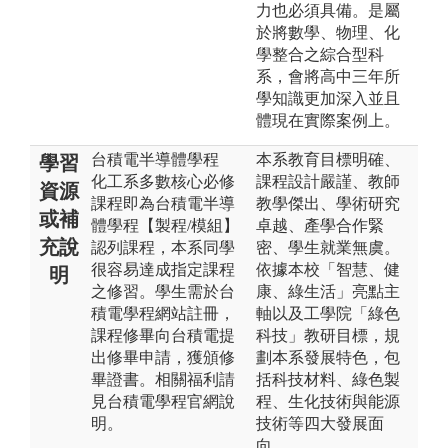
力也必須具備。是屬
於將數學、物理、化
學整合之綜合型科
系，會將高中三年所
學知識更加深入並且
體現在實際案例上。
台積電半導體學程
本系教育目標明確、
學習
化工系多數核心必修
課程設計嚴謹、教師
資源
課程即為台積電半導
教學傑出、學術研究
或補
體學程【製程/模組】
卓越、產學合作緊
充說
認列課程，本系同學
密、學生就業無虞。
很容易達成指定課程
依據本校「智慧、健
明
之修習。學生需於台
康、綠生活」亮點主
積電學程網站註冊，
軸以及工學院「綠色
課程修畢向台積電提
科技」教研目標，規
出修畢申請，獲頒修
劃本系發展特色，包
畢證書。相關福利請
括科技材料、綠色製
見台積電學程官網說
程、生化技術與能源
明。
技術等四大發展面
向。