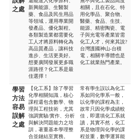
誤解
還能進入化學原料、
無不與化工製品高度
新興能源、生醫製
相關，且在石化、特
之處
藥、食品及民生用品
用化學品、聚合物、
等領域，運用專業開
醫藥、食品、生技、
發產品、優化製程。
能源、精密陶瓷、電
各類製造業都需要化
子與光電等產業皆需
工人才將原料轉化為
化工人才，何來其說?
高品質產品，讓科技
台灣護國神山-台積
進步、生活更美好。
電，相關半導體也是
想要廣闊發展更多職
化工就業熱門產業。
涯路徑？化工系是最
佳選擇！
【化工系】除了學習
常有學生誤以為化工
學習
化學相關知識，核心
系如同化學系一般，
方法
課程還包含數學、物
以化學的課程為主，
容易
理與工程技術，尤其
故常只因化學成績較
誤解
強調實驗/實作、分析
佳，即選填化工系就
與解決問題能力之培
讀，其實不然，化工
之處
訓，著重基本學理整
系是物理與化學的課
合並鏈結至實務。
程並重，數學運算能