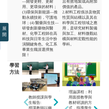
—開發更輕、更耐
且有效地製成高附加
用、更環保的材料；
價值的產品。
(3)環保與新能源—推
2.材料工程係涉及物質
動永續技術，守護地
性質與結構以及其在
球；(4) 醫藥與生技—
科學與工程領域之應
研發創新藥物與醫
用，是研究材料製備
展
材。化學工程師在高
與加工、材料微觀結
開
科技與日常生活中扮
構與材料宏觀性能的
演關鍵角色。化工系
學科。
畢業生職涯選擇無
限！
學習
方法
工
實驗實作實習:
理論課程：利
實
透過實驗課學
用面授教學與
教師授課與學
界
習實作技能，
教材研讀的方
生報告:
專
驗證課程相關
式，指導學生
授課教師以幽