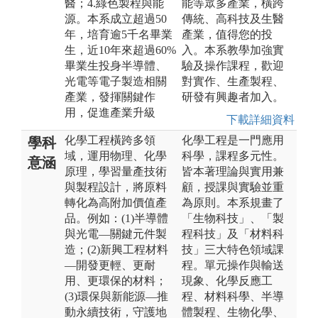
醫；4.綠色製程與能
能等眾多產業，橫跨
源。本系成立超過50
傳統、高科技及生醫
年，培育逾5千名畢業
產業，值得您的投
生，近10年來超過60%
入。本系教學加強實
畢業生投身半導體、
驗及操作課程，歡迎
光電等電子製造相關
對實作、生產製程、
產業，發揮關鍵作
研發有興趣者加入。
用，促進產業升級
下載詳細資料
化學工程橫跨多領
化學工程是一門應用
學科
域，運用物理、化學
科學，課程多元性。
意涵
原理，學習量產技術
皆本著理論與實用兼
與製程設計，將原料
顧，授課與實驗並重
轉化為高附加價值產
為原則。本系規畫了
品。例如：(1)半導體
「生物科技」、「製
與光電—關鍵元件製
程科技」及「材料科
造；(2)新興工程材料
技」三大特色領域課
—開發更輕、更耐
程。單元操作與輸送
用、更環保的材料；
現象、化學反應工
(3)環保與新能源—推
程、材料科學、半導
動永續技術，守護地
體製程、生物化學、