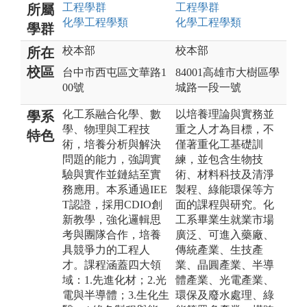
工程
學群
工程
學群
所屬
化學工程
學類
化學工程
學類
學群
校本部
校本部
所在
校區
台中市西屯區文華路1
84001高雄市大樹區學
00號
城路一段一號
化工系融合化學、數
以培養理論與實務並
學系
學、物理與工程技
重之人才為目標，不
特色
術，培養分析與解決
僅著重化工基礎訓
問題的能力，強調實
練，並包含生物技
驗與實作並鏈結至實
術、材料科技及清淨
務應用。本系通過IEE
製程、綠能環保等方
T認證，採用CDIO創
面的課程與研究。化
新教學，強化邏輯思
工系畢業生就業市場
考與團隊合作，培養
廣泛、可進入藥廠、
具競爭力的工程人
傳統產業、生技產
才。課程涵蓋四大領
業、晶圓產業、半導
域：1.先進化材；2.光
體產業、光電產業、
電與半導體；3.生化生
環保及廢水處理、綠