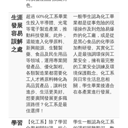
色。
超過 60%化工系畢業
一般學生認為化工畢
生涯
生投入半導體、光電
業都是從事危險的現
發展
等電子製造產業，推
場操作及到危險易爆
容易
動科技發展。此外，
炸的化工廠，或是從
誤解
還能進入化學原料、
是黑心食品的化學添
新興能源、生醫製
加劑研發。其實化工
之處
藥、食品及民生用品
人是最強調環保與工
等領域，運用專業開
業安全，擁有最完整
發產品、優化製程。
的工業安全訓練及環
各類製造業都需要化
境保護觀念。化工系
工人才將原料轉化為
與日常生活息息相
高品質產品，讓科技
關，學生畢業後適合
進步、生活更美好。
在各產業進行發展。
想要廣闊發展更多職
涯路徑？化工系是最
佳選擇！
【化工系】除了學習
學生一般認為化工系
學習