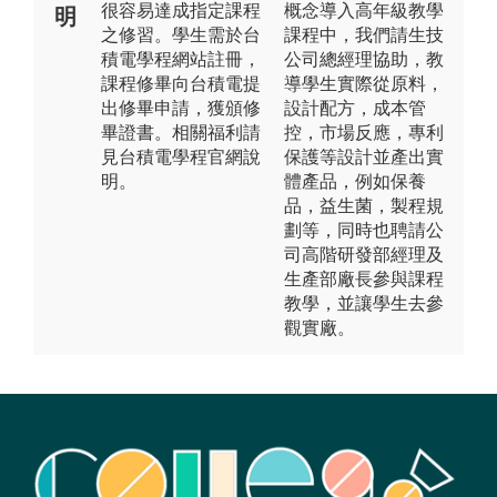
很容易達成指定課程
概念導入高年級教學
明
之修習。學生需於台
課程中，我們請生技
積電學程網站註冊，
公司總經理協助，教
課程修畢向台積電提
導學生實際從原料，
出修畢申請，獲頒修
設計配方，成本管
畢證書。相關福利請
控，市場反應，專利
見台積電學程官網說
保護等設計並產出實
明。
體產品，例如保養
品，益生菌，製程規
劃等，同時也聘請公
司高階研發部經理及
生產部廠長參與課程
教學，並讓學生去參
觀實廠。