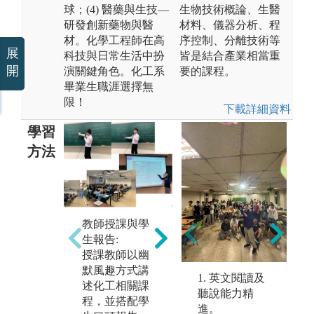
球；(4) 醫藥與生技—
生物技術概論、生醫
研發創新藥物與醫
材料、儀器分析、程
材。化學工程師在高
序控制、分離技術等
展
科技與日常生活中扮
皆是結合產業相當重
開
演關鍵角色。化工系
要的課程。
畢業生職涯選擇無
限！
下載詳細資料
學習
方法
工
實驗實作實習:
實
透過實驗課學
教師授課與學
界
習實作技能，
生報告:
專
驗證課程相關
授課教師以幽
合
主題之學理以
默風趣方式講
等
1. 英文閱讀及
及學習如何解
述化工相關課
聽說能力精
決實際的工程
圖
程，並搭配學
進。
問題。