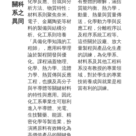
化學反應、合成與分
有整體的瞭解，涵括
關科
析方法、物質特性；
質能均衡、熱力學，
系之
材料系則聚焦奈米、
動量、熱量與質量傳
異同
電子、金屬陶瓷等材
送，化學動力學與反
料的製備與結構分
應工程，分離程序以
析。化工系則培養
及程序系統工程等。
「具備化學知識的工
這些關於設廠、放大
程師」，應用科學理
量製程與產品化生產
論於製程開發與優
的訓練，為化學系、
化。課程涵蓋物理、
材料系及其他工程科
化學、熱力學、流體
系沒有教授的專業領
力學、熱質傳與反應
域，對於學生的專業
工程，也擴及高分子
技術養成與就業是相
與半導體等關鍵材料
當有利的訓練。
的特性與應用。因此
化工系畢業生可順利
進入半導體、光電、
生技醫藥、能源、精
密化學等製造業，扮
演將原料有效轉化為
高價值產品的關鍵角