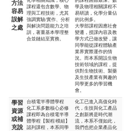
化學相關知識，核心
的課程困難艱深、數
方法
課程還包含數學、物
學及物理相關課程不
容易
理與工程技術，尤其
易研讀，化學分量佔
誤解
強調實驗/實作、分析
的比例多。
與解決問題能力之培
大學部課程因應社會
之處
訓，著重基本學理整
變遷，授課內容及教
合並鏈結至實務。
學方式已做改變，讓
同學能從課程體驗產
業界實際運作的情
況。而本系開設生物
技術領域的課程，提
供對生物技術、製藥
及生技產業有興趣的
同學更多的學習機
會。
台積電半導體學程
化工已進入高值化時
學習
化工系多數核心必修
代，生技與化工產品
資源
課程即為台積電半導
之創新將是時代潮
或補
體學程【製程/模組】
流，本系不僅如此，
充說
認列課程，本系同學
我們也把企業產品化