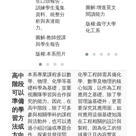
生口頭報告，
版
圖解:增進英文
訓練學生蒐集
圖解:實驗實作
閱讀能力
資料、統整分
實習
析與表達能
版權:義守大學
版權:本系照片
力。
化工系
圖解:教師授課
與學生報告
版權:本系照片
本系專業課程多以數
化學工程師需具備化
高中
學、物理、化學等基
學、數學及物理的核
階段
礎科學為基礎，並重
心知識，以作為工程
可以
視團隊學習與合作探
應用之基礎。除了學
準備
究的能力。因此，在
習理論基礎外，更需
高中階段，除了可多
要深究其應用面，如
的學
參與相關學科的課程
何應用這個基礎知識
習方
與活動外，也可以透
在工程相關的設計與
法或
過小組討論或專題合
製程。因為化工的領
方向
作，探索並發現問
域廣泛且內容豐富，