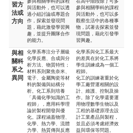
參與相關學科的課程
在高中階段除了可多
習方
與活動外，也可以透
參與相關學科的課程
法或
過小組討論或專題合
與活動外，也可以多
方向
作，探索並發現問
觀察生活中的各種事
題，藉此激發學習興
物，試著去探索並發
趣，並提升團隊合作
現問題，藉此引發學
的能力。
習興趣。
化學系專注分子層級
化學系與化工系最大
與相
化學反應、合成與分
的差異在於化工系將
關科
析方法、物質特性；
學生訓練成為一個工
系之
材料系則聚焦奈米、
程師。
異同
電子、金屬陶瓷等材
化工的訓練著重於化
料的製備與結構分
學工廠營運相關的設
析。化工系則培養
計、維護、控制及操
「具備化學知識的工
作。除了化學還要運
程師」，應用科學理
用物理數學生物以及
論於製程開發與優
工程的基礎原理去設
化。課程涵蓋物理、
計工業產品與製程，
化學、熱力學、流體
並且必須考慮經濟效
力學、熱質傳與反應
益與環保等問題。