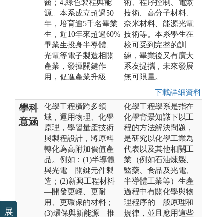
醫；4.綠色製程與能
術、程序控制、電漿
源。本系成立超過50
技術、高分子材料、
年，培育逾5千名畢業
奈米材料、能源光電
生，近10年來超過60%
技術等。本系學生在
畢業生投身半導體、
校可受到完整的訓
光電等電子製造相關
練，畢業後又有廣大
產業，發揮關鍵作
系友提攜，未來發展
用，促進產業升級
無可限量。
下載詳細資料
化學工程橫跨多領
化學工程學系是指在
學科
域，運用物理、化學
化學背景知識下以工
意涵
原理，學習量產技術
程的方法解決問題，
與製程設計，將原料
是研究以化學工業為
轉化為高附加價值產
代表以及其他相關工
品。例如：(1)半導體
業（例如石油煉製、
與光電—關鍵元件製
醫藥、食品及光電、
造；(2)新興工程材料
半導體工業等）生產
—開發更輕、更耐
過程中有關化學與物
用、更環保的材料；
理程序的一般原理和
展
(3)環保與新能源—推
規律，並且應用這些