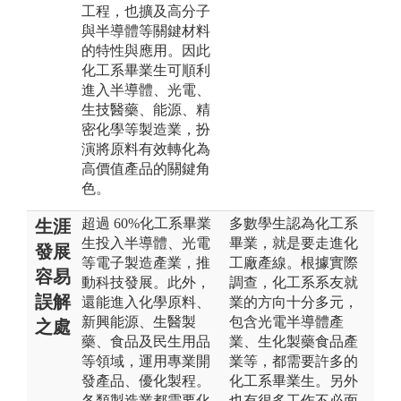
工程，也擴及高分子
與半導體等關鍵材料
的特性與應用。因此
化工系畢業生可順利
進入半導體、光電、
生技醫藥、能源、精
密化學等製造業，扮
演將原料有效轉化為
高價值產品的關鍵角
色。
超過 60%化工系畢業
多數學生認為化工系
生涯
生投入半導體、光電
畢業，就是要走進化
發展
等電子製造產業，推
工廠產線。根據實際
容易
動科技發展。此外，
調查，化工系系友就
誤解
還能進入化學原料、
業的方向十分多元，
新興能源、生醫製
包含光電半導體產
之處
藥、食品及民生用品
業、生化製藥食品產
等領域，運用專業開
業等，都需要許多的
發產品、優化製程。
化工系畢業生。另外
各類製造業都需要化
也有很多工作不必面