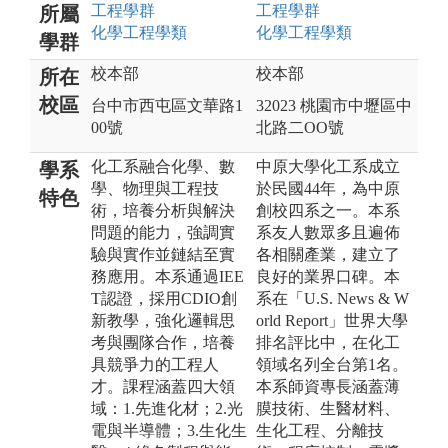
工程
學群
工程
學群
所屬
化學工程
學類
化學工程
學類
學群
校本部
校本部
所在
校區
台中市西屯區文華路1
32023 桃園市中壢區中
00號
北路二OO號
化工系融合化學、數
中原大學化工系成立
學系
學、物理與工程技
於民國44年，為中原
特色
術，培養分析與解決
創校四系之一。本系
問題的能力，強調實
系友人數眾多且遍佈
驗與實作並鏈結至實
各相關產業，建立了
務應用。本系通過IEE
良好的業界口碑。本
T認證，採用CDIO創
系在「U.S. News & W
新教學，強化邏輯思
orld Report」世界大學
考與團隊合作，培養
排名評比中，在化工
具競爭力的工程人
領域名列全台第1名。
才。課程涵蓋四大領
本系師資專長涵蓋薄
域：1.先進化材；2.光
膜技術、生醫材料、
電與半導體；3.生化生
生化工程、分離技