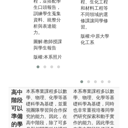
圖
程，並搭配學
程、生化工程
問題。
生口頭報告，
和材料工程等
版
訓練學生蒐集
不同領域的選
圖解:實驗實作
資料、統整分
修課讓同學修
實習
析與表達能
習。
版權:本系照片
力。
版權:中原大學
圖解:教師授課
化工系
與學生報告
版權:本系照片
本系專業課程多以數
本系專業課程多以數
高中
學、物理、化學等基
學、物理、化學等基
階段
礎科學為基礎，並重
礎科學為基礎，同時
可以
視團隊學習與合作探
也非常重視培養同學
準備
究的能力。因此，在
們研究探索和動手實
高中階段，除了可多
作的能力。因此學生
的學