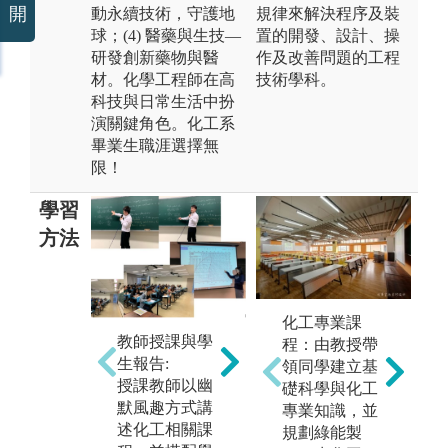
開
動永續技術，守護地
規律來解決程序及裝
球；(4) 醫藥與生技—
置的開發、設計、操
研發創新藥物與醫
作及改善問題的工程
材。化學工程師在高
技術學科。
科技與日常生活中扮
演關鍵角色。化工系
畢業生職涯選擇無
限！
學習
方法
工
實驗實作實習:
化工專業課
實
透過實驗課學
教師授課與學
程：由教授帶
界
習實作技能，
生報告:
領同學建立基
專
驗證課程相關
授課教師以幽
礎科學與化工
合
主題之學理以
默風趣方式講
專業知識，並
等
及學習如何解
述化工相關課
規劃綠能製
決實際的工程