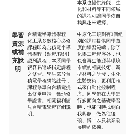
本系也提供綠能、生
化和材料等不同領域
的課程可讓同學依自
我興趣來選擇。
台積電半導體學程
中原化工規劃有3個組
學習
化工系多數核心必修
別的課程提供同學寬
資源
課程即為台積電半導
廣的學習範疇，除了
或補
體學程【製程/模組】
化學工程程序外，也
充說
認列課程，本系同學
包含再生能源與環境
很容易達成指定課程
永續的相關技術、新
明
之修習。學生需於台
型材料之研發，生化
積電學程網站註冊，
生醫技術，更利用程
課程修畢向台積電提
式來自動化控制程
出修畢申請，獲頒修
序。同學們在大學進
畢證書。相關福利請
行多面向之基礎學習
見台積電學程官網說
時，也能同時找到自
明。
我興趣，做為往後
碩、博士以及就業發
展時的依據。