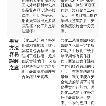
工人才將原料轉化為
對產線，例如:研發工
高品質產品，讓科技
程師、製程整合工程
進步、生活更美好。
師...。再者目前工廠作
想要廣闊發展更多職
業環境整潔許多，安
涯路徑？化工系是最
全防護設施也十分完
佳選擇！
備。
【化工系】除了學習
念化工系做實驗很危
學習
化學相關知識，核心
險嗎？化學一定要很
方法
課程還包含數學、物
好嗎？中原化工幾乎
容易
理與工程技術，尤其
每學期都有實作課
誤解
強調實驗/實作、分析
程，而這些實作課程
與解決問題能力之培
內容都經過嚴謹的設
之處
訓，著重基本學理整
計，且有專業的教師
合並鏈結至實務。
帶領，讓同學能在安
全無虞的環境下培養
動手實作的能力。另
外化工系除了化學之
外也著重物理、數
學、生物的應用，而