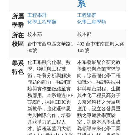
系
工程
學群
工程
學群
所屬
化學工程
學類
化學工程
學類
學群
校本部
校本部
所在
校區
台中市西屯區文華路1
402 台中市南區興大路
00號
145號
化工系融合化學、數
本系發展配合研究教
學系
學、物理與工程技
學趨勢與產業需求導
特色
術，培養分析與解決
向，除基礎化學工程
問題的能力，強調實
知識外，強調尖端材
驗與實作並鏈結至實
料與精密製程、生醫
務應用。本系通過IEE
與生化工程及高分子
T認證，採用CDIO創
與奈米科技之發展與
新教學，強化邏輯思
應用，設立各發展重
考與團隊合作，培養
點之專屬教學實驗
具競爭力的工程人
室，訓練本系學生成
才。課程涵蓋四大領
為領導未來化學工業