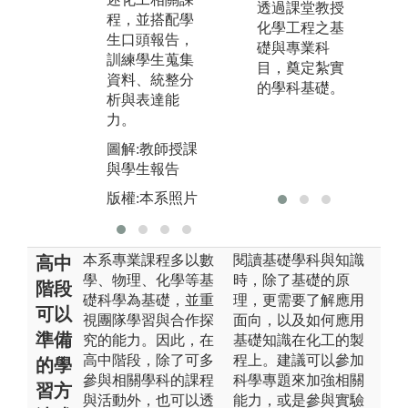
透過課堂教授
決實際的工程
圖
程，並搭配學
化學工程之基
問題。
生口頭報告，
版
礎與專業科
訓練學生蒐集
圖解:實驗實作
目，奠定紮實
資料、統整分
實習
的學科基礎。
析與表達能
版權:本系照片
力。
圖解:教師授課
與學生報告
版權:本系照片
本系專業課程多以數
閱讀基礎學科與知識
高中
學、物理、化學等基
時，除了基礎的原
階段
礎科學為基礎，並重
理，更需要了解應用
可以
視團隊學習與合作探
面向，以及如何應用
準備
究的能力。因此，在
基礎知識在化工的製
高中階段，除了可多
程上。建議可以參加
的學
參與相關學科的課程
科學專題來加強相關
習方
與活動外，也可以透
能力，或是參與實驗