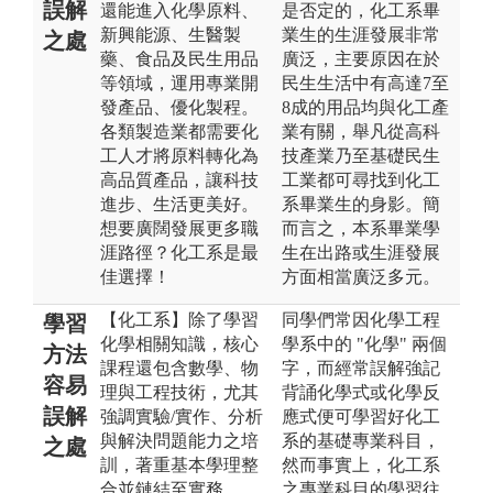
誤解
還能進入化學原料、
是否定的，化工系畢
新興能源、生醫製
業生的生涯發展非常
之處
藥、食品及民生用品
廣泛，主要原因在於
等領域，運用專業開
民生生活中有高達7至
發產品、優化製程。
8成的用品均與化工產
各類製造業都需要化
業有關，舉凡從高科
工人才將原料轉化為
技產業乃至基礎民生
高品質產品，讓科技
工業都可尋找到化工
進步、生活更美好。
系畢業生的身影。簡
想要廣闊發展更多職
而言之，本系畢業學
涯路徑？化工系是最
生在出路或生涯發展
佳選擇！
方面相當廣泛多元。
【化工系】除了學習
同學們常因化學工程
學習
化學相關知識，核心
學系中的 "化學" 兩個
方法
課程還包含數學、物
字，而經常誤解強記
容易
理與工程技術，尤其
背誦化學式或化學反
誤解
強調實驗/實作、分析
應式便可學習好化工
與解決問題能力之培
系的基礎專業科目，
之處
訓，著重基本學理整
然而事實上，化工系
合並鏈結至實務。
之專業科目的學習往