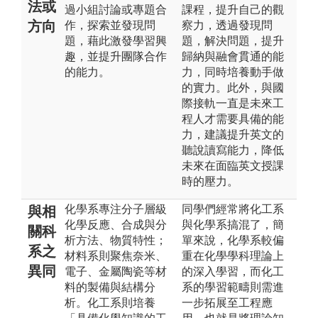
法或
過小組討論或專題合
課程，提升自己的觀
方向
作，探索並發現問
察力，透過發現問
題，藉此激發學習興
題，解決問題，提升
趣，並提升團隊合作
歸納與融會貫通的能
的能力。
力，同時培養動手做
的實力。此外，與國
際接軌一直是未來工
程人才需要具備的能
力，建議提升英文的
聽說讀寫能力，降低
未來在面臨英文授課
時的壓力。
化學系專注分子層級
同學們經常將化工系
與相
化學反應、合成與分
與化學系搞混了，簡
關科
析方法、物質特性；
單來說，化學系較偏
系之
材料系則聚焦奈米、
重在化學學科理論上
異同
電子、金屬陶瓷等材
的深入學習，而化工
料的製備與結構分
系的學習範疇則需進
析。化工系則培養
一步拓展至工程應