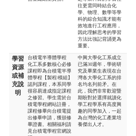
往更需同時結合化
學、物理、數學等學
科的綜合知識才能有
效地進行工程應用，
因此理解思考的學習
方法比強記背誦更為
重要。
台積電半導體學程
中興大學化工系成立
學習
化工系多數核心必修
已滿30週年，學術研
資源
課程即為台積電半導
究及畢業生表現在台
或補
體學程【製程/模組】
灣各大學化工系的排
充說
認列課程，本系同學
名均名列前矛。在
很容易達成指定課程
此，我們非常歡迎暨
明
之修習。學生需於台
期盼對於選擇就讀化
積電學程網站註冊，
學工程學系有高度興
課程修畢向台積電提
趣的同學加入，一起
出修畢申請，獲頒修
為台灣的化工產業培
畢證書。相關福利請
養傑出人才。
見台積電學程官網說