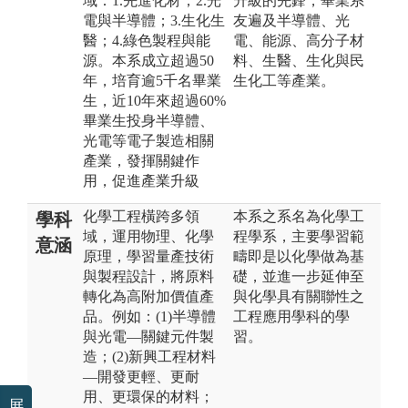
域：1.先進化材；2.光
升級的先鋒，畢業系
電與半導體；3.生化生
友遍及半導體、光
醫；4.綠色製程與能
電、能源、高分子材
源。本系成立超過50
料、生醫、生化與民
年，培育逾5千名畢業
生化工等產業。
生，近10年來超過60%
畢業生投身半導體、
光電等電子製造相關
產業，發揮關鍵作
用，促進產業升級
化學工程橫跨多領
本系之系名為化學工
學科
域，運用物理、化學
程學系，主要學習範
意涵
原理，學習量產技術
疇即是以化學做為基
與製程設計，將原料
礎，並進一步延伸至
轉化為高附加價值產
與化學具有關聯性之
品。例如：(1)半導體
工程應用學科的學
與光電—關鍵元件製
習。
造；(2)新興工程材料
—開發更輕、更耐
用、更環保的材料；
展