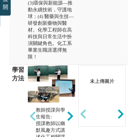
(3)環保與新能源—推
開
動永續技術，守護地
球；(4) 醫藥與生技—
研發創新藥物與醫
材。化學工程師在高
科技與日常生活中扮
演關鍵角色。化工系
畢業生職涯選擇無
限！
學習
方法
未上傳圖片
工
實驗實作實習:
實
透過實驗課學
教師授課與學
界
習實作技能，
生報告:
專
驗證課程相關
授課教師以幽
合
主題之學理以
默風趣方式講
等
及學習如何解
述化工相關課