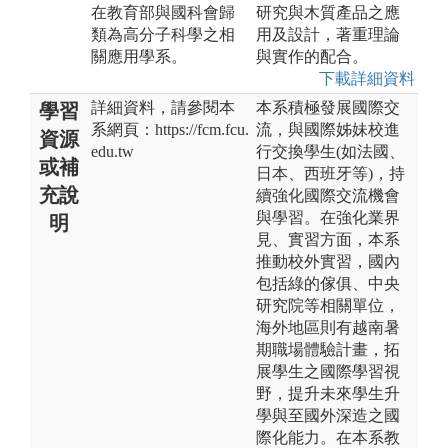
在教育部與國科會歸
研究與木質產品之應
類為高分子科學之相
用及設計，著重理論
關應用學系。
與實作的配合。
下載詳細資料
詳細資料，請參閱本
本系積極發展國際交
學習
系網頁：https://fcm.fcu.
流，與國際姊妹校進
資源
edu.tw
行交換學生(如法國、
或補
日本、西班牙等)，持
充說
續強化國際交流機會
與學習。在強化業界
明
見、實習方面，本系
推動校外實習，國內
包括綠的傢俱、中央
研究院等相關單位，
海外地區則有越南暑
期職場體驗計畫，拓
展學生之國際學習視
野，提升未來學生升
學與至國外深造之國
際化能力。在本系教