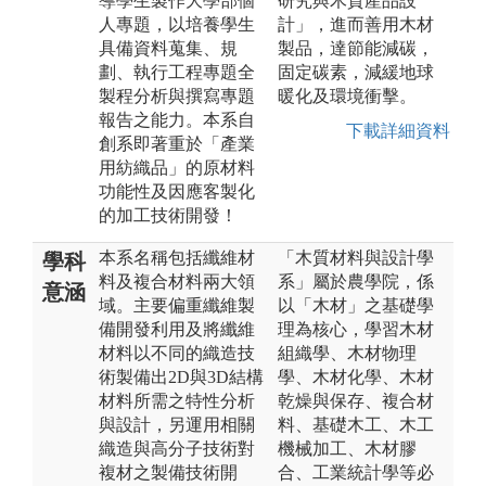
導學生製作大學部個
研究與木質產品設
人專題，以培養學生
計」，進而善用木材
具備資料蒐集、規
製品，達節能減碳，
劃、執行工程專題全
固定碳素，減緩地球
製程分析與撰寫專題
暖化及環境衝擊。
報告之能力。本系自
下載詳細資料
創系即著重於「產業
用紡織品」的原材料
功能性及因應客製化
的加工技術開發！
本系名稱包括纖維材
「木質材料與設計學
學科
料及複合材料兩大領
系」屬於農學院，係
意涵
域。主要偏重纖維製
以「木材」之基礎學
備開發利用及將纖維
理為核心，學習木材
材料以不同的織造技
組織學、木材物理
術製備出2D與3D結構
學、木材化學、木材
材料所需之特性分析
乾燥與保存、複合材
與設計，另運用相關
料、基礎木工、木工
織造與高分子技術對
機械加工、木材膠
複材之製備技術開
合、工業統計學等必