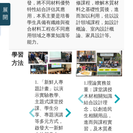
發，將不同材料優勢
修課程，瞭解木質材
展
特性結合評估其應
料之基礎性質後，進
用，本系主要是培養
而加以利用，佐以設
開
學生具備有纖維與複
計領域課程，如設計
合材料工程在不同應
概論、室內設計概
用領域之專業知識等
論、家具設計等。
能力。
學習
方法
2. 核心課程精
孰學習: 透過C
1. 「新鮮人專
3
1.理論實務並
DIO的課程設
題計畫」以演
高
重：課堂講授
計，讓學生深
示實驗教學、
程
木材相關知識
入學習本系核
主題式課堂授
度
結合設計理
心纖維材料與
課、學生分
合
念，以創造民
複合材料領
享、專題演講
不
生相關用品，
域，並配合紗
等多元方式，
的
進而與課程實
線製程與織品
啟發大一新鮮
以
習，及木質產