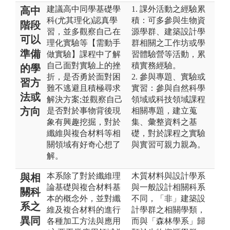
建議高中同學基礎學
1. 課外活動之經驗累
高中
科(尤其理化)認真學
積：可多參與生物資
階段
習，並多觀察自己在
源學群、建築設計學
可以
理化實驗等【需動手
群相關之工作坊或學
準備
做實驗】課程中了解
習體驗營等活動，累
自己面對實驗上的挫
積實務經驗。
的學
折，是否勇於面對困
2. 參與專題、實驗或
習方
難不逃避且積極尋求
實習：參與自然科學
法或
解決方案;並觀察自己
領域或科技領域課程
方向
是否對於事物背後現
相關專題，建立蒐
象有興趣挖掘，對於
集、彙整資料之基
纖維與複合材料等相
礎，對於課程之實驗
關領域有好奇心想了
與實習可親力親為。
解。
本系除了對於纖維理
木質材料與設計學系
與相
論基礎與複合材料基
與一般設計相關科系
關科
本的概念外，並對纖
不同，「非」建築設
系之
維及複合材料的進行
計學群之相關學類，
異同
各種加工方法與應用
而與「森林學系」歸