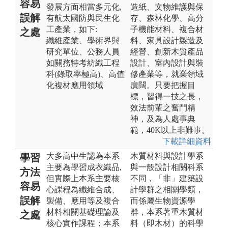
容易
發展方面相當多元化,
造紙、文物維護與保
誤解
有航太國防與民生化
存、森林化學、高分
工產業，如下:
子機能材料、複合材
之處
纖維產業、學術界與
料、家具設計製造及
研究單位、公務人員
經營、創新木質產品
如關務特考紡織工程
設計、室內設計與裝
科(錄取率極高)、高值
修產業等，就業領域
化複材應用領域
廣闊。只要把握目
標，習得一技之長，
效法前輩之奮鬥精
神，及為人處事典
範，40K以上非難事。
下載詳細資料
大多高中生認為本系
木質材料與設計學系
學習
主要為學習成衣織品,
與一般設計相關科系
方法
但實際上本系主要核
不同，「非」建築設
容易
心課程為纖維合成、
計學群之相關學類，
誤解
製備、應用等及複合
而係屬生物資源學
材料相關基礎理論及
群，本系著重木質材
之處
核心實作課程；本系
料（即木材）的科學