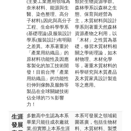
(主要工業應用領域為
類於生物資源學群。
奈米材料、能源與生
森林學系以森林之生
醫、染色整理、高分
態、保育與經營為
子材料),因此與高分子
主，木質材料與設計
工程、生命科學學系
學系則著重天然森林
(基礎理論)及服裝設計
資源產物之利用，以
學系(服裝設計)有明顯
「木材」之性質為基
之差異。本系著重於
礎，修習木質材料相
「產業用紡織品」的
關之學術理論，如木
原材料功能性及因應
材物理、木材化學
客製化的加工技術開
等，著重木質材料的
發！目前台灣「產業
科學研究與木質產品
用紡織品」的功能性
及木質家具設計製造
衍伸到傢飾及服飾等
等之應用。
製品在全球關鍵技術
佔全球的75％影響
力！
多數高中生認為本系
本系可發展之領域範
生涯
畢業只能往成衣廠就
圍甚廣，包括生物材
發展
業,但實際上本系生涯
料、木質材料、製漿