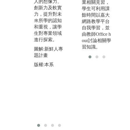
製程的獨特技
人的想像力、
合
業相關見習，
術將1維的纖維
創新力及軟實
工
學生可利用課
材料變成大面
力，提升對未
完
餘時間以嘉大
積的2維材料的
來所學的認知
製
網路教學平台
應用，再透過
和重視，讓學
碎
自我學習，並
不同材料與結
生對專業領域
學
由教師Office h
構的結合變成3
進行探索。
升
our討論相關學
維的強化複
度
習知識。
圖解:新鮮人專
材，並搭配實
題計畫
圖
驗實習課程，
課
版權:本系
達到有效率之
版
授課方式，提
高學生學習興
趣，讓學生可
以反覆複習，
圖解:核心課程
精孰學習
版權:本系