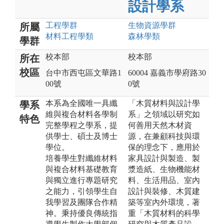
設計學系
工程
學群
生物資源
學群
所屬
材料工程
學類
森林
學類
學群
校本部
校本部
所在
校區
台中市西屯區文華路1
60004 嘉義市學府路30
00號
0號
本系為全國唯一具纖
「木質材料與設計學
學系
維與複合材料各學制
系」之領域以研究如
特色
完整學程之學系，提
何善用天然木材資
供學士、碩士及博士
源，在兼顧科技與環
學位。
保的理念下，應用於
培養學生對纖維材料
家具設計與製造、製
與複合材料基礎教育
漿造紙、生物機能材
與獨立進行專題研究
料、生活用品、室內
之能力，引領學生自
設計與裝修、木質建
我學習及團隊合作精
築等室內外環境，著
神。秉持優良傳統指
重「木質材料的科學