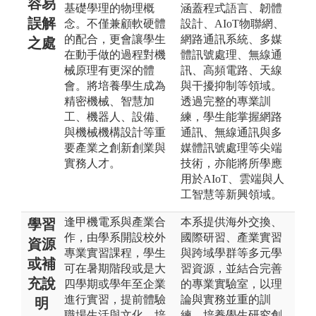
容易
基礎學理的物理概
涵蓋程式語言、韌體
誤解
念。不僅兼顧軟硬體
設計、AIoT物聯網、
的配合，更會讓學生
網路通訊系統、多媒
之處
在動手做的過程對機
體訊號處理、無線通
械原理有更深的體
訊、高頻電路、天線
會。將培養學生成為
與干擾抑制等領域。
精密機械、智慧加
透過完整的專業訓
工、機器人、設備、
練，學生能掌握網路
與機械機構設計等重
通訊、無線通訊與多
要產業之創新創業與
媒體訊號處理等尖端
實務人才。
技術，亦能將所學應
用於AIoT、雲端與人
工智慧等新興領域。
逢甲機電系與產業合
本系提供海外交換、
學習
作，由學系開設校外
國際研習、產業實習
資源
專業實習課程，學生
與跨域學群等多元學
或補
可在暑期階段或是大
習資源，並結合完善
充說
四學期或學年至企業
的專業實驗室，以理
進行實習，提前體驗
論與實務並重的訓
明
職場生活與文化，培
練，培養學生研究創