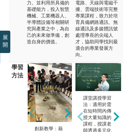
力。並利用所具備的
電路、天線與電磁干
基礎能力，投入智慧
擾、雲端技術等完整
機械、工業機器人、
專業課程，致力於培
半導體設備等相關研
育具備網路通訊、無
究與產業之中，為自
線通訊及多媒體訊號
己的未來做準備，創
處理專長的尖端人
展
造自身的價值。
才，協助同學找到最
開
適合的專業發展方
向。
學習
方法
課堂講授學習
實驗法:透過實
手
法：適用於需
驗操作驗證理
透
在短時間內傳
論並進行探
機
授大量知識的
討。
之
課程，授課老
生
創新教學：藉
版權:逢甲大學
師透過多元化