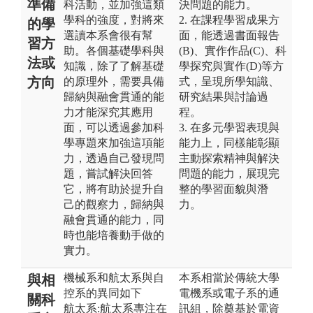
準備
科活動，並加強這類
決問題的能力。
學科的強度，對將來
2. 在課程學習成果方
的學
選讀本系會很有幫
面，能透過書面報告
習方
助。各個基礎學科與
(B)、實作作品(C)、科
法或
知識，除了了解基礎
學探究與實作(D)等方
方向
的原理外，需要具備
式，呈現所學知識、
歸納與融會貫通的能
研究結果與討論過
力才能深究其應用
程。
面，可以透過參加科
3. 在多元學習表現與
學專題來加強這項能
能力上，同樣能彰顯
力，透過自己發現問
主動探索精神與解決
題，嘗試解決回答
問題的能力，展現完
它，將有助於提升自
整的學習面貌與潛
己的觀察力，歸納與
力。
融會貫通的能力，同
時也能培養動手做的
實力。
機械系和航太系與自
本系相當於傳統大學
與相
控系的異同如下
電機系或電子系的通
關科
航太系:航太系專注在
訊組，除奠基於電資