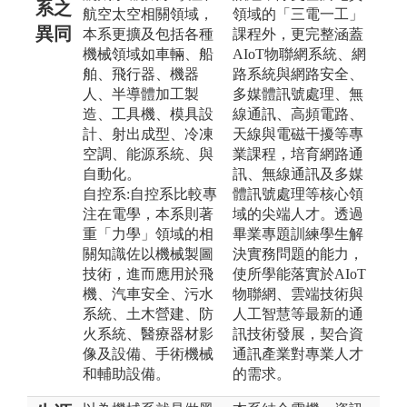
系之
航空太空相關領域，
領域的「三電一工」
異同
本系更擴及包括各種
課程外，更完整涵蓋
機械領域如車輛、船
AIoT物聯網系統、網
舶、飛行器、機器
路系統與網路安全、
人、半導體加工製
多媒體訊號處理、無
造、工具機、模具設
線通訊、高頻電路、
計、射出成型、冷凍
天線與電磁干擾等專
空調、能源系統、與
業課程，培育網路通
自動化。
訊、無線通訊及多媒
自控系:自控系比較專
體訊號處理等核心領
注在電學，本系則著
域的尖端人才。透過
重「力學」領域的相
畢業專題訓練學生解
關知識佐以機械製圖
決實務問題的能力，
技術，進而應用於飛
使所學能落實於AIoT
機、汽車安全、污水
物聯網、雲端技術與
系統、土木營建、防
人工智慧等最新的通
火系統、醫療器材影
訊技術發展，契合資
像及設備、手術機械
通訊產業對專業人才
和輔助設備。
的需求。