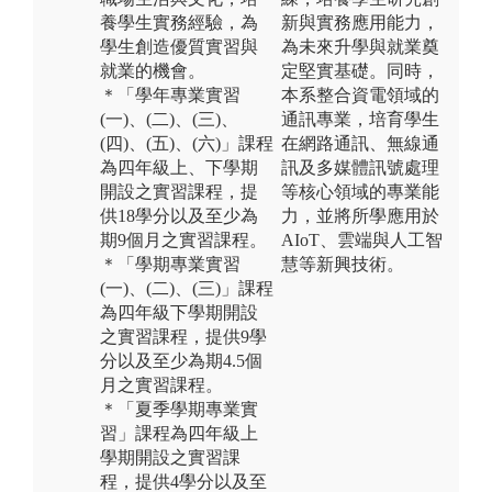
養學生實務經驗，為
新與實務應用能力，
學生創造優質實習與
為未來升學與就業奠
就業的機會。
定堅實基礎。同時，
＊「學年專業實習
本系整合資電領域的
(一)、(二)、(三)、
通訊專業，培育學生
(四)、(五)、(六)」課程
在網路通訊、無線通
為四年級上、下學期
訊及多媒體訊號處理
開設之實習課程，提
等核心領域的專業能
供18學分以及至少為
力，並將所學應用於
期9個月之實習課程。
AIoT、雲端與人工智
＊「學期專業實習
慧等新興技術。
(一)、(二)、(三)」課程
為四年級下學期開設
之實習課程，提供9學
分以及至少為期4.5個
月之實習課程。
＊「夏季學期專業實
習」課程為四年級上
學期開設之實習課
程，提供4學分以及至