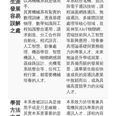
以為機械系就是做黑
本系結合電機、資訊
生涯
手。
與電子通訊技術，課
發展
其實機械系有紮實的
程涵蓋網路通訊、無
容易
數理訓練，透過基礎
線通訊、多媒體訊號
誤解
物理、數學知識與工
處理等核心領域，並
程知識整合運用，講
延伸至AIoT物聯網、
之處
求創造、分工合作與
雲端技術與人工智慧
自動化。程式語言、
等新興應用，培養兼
人工智慧、影像處
具理論基礎與實務能
理、機器學習、智慧
力的專業人才。未來
機器人、物聯網感測
無論是升學或就業，
器線路設計、光機電
皆具備亮眼的發展前
系統整合等，任何工
景，讓畢業生能在快
程行業，都需要機械
速成長的資通訊產業
培養的人才。
中脫穎而出，成為具
備高度競爭力的尖端
人才。
本系會被誤以為是做
本系致力於培養兼具
學習
黑手或是只是繪圖，
電機與資訊專業的資
方法
其實本系更重要的是
通訊人才，課程內容