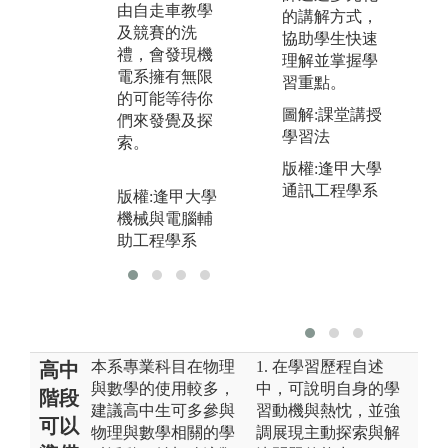
業
由自走車教學
機械與電腦輔
的講解方式，
用
及競賽的洗
助工程學系
協助學生快速
禮，會發現機
版
理解並掌握學
電系擁有無限
機
習重點。
的可能等待你
助
圖解:課堂講授
們來發覺及探
學習法
索。
版權:逢甲大學
通訊工程學系
版權:逢甲大學
機械與電腦輔
助工程學系
本系專業科目在物理
1. 在學習歷程自述
高中
與數學的使用較多，
中，可說明自身的學
階段
建議高中生可多參與
習動機與熱忱，並強
可以
物理與數學相關的學
調展現主動探索與解