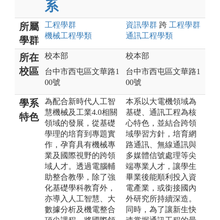
系
工程
學群
資訊
學群
跨
工程
學群
所屬
機械工程
學類
通訊工程
學類
學群
校本部
校本部
所在
校區
台中市西屯區文華路1
台中市西屯區文華路1
00號
00號
為配合新時代人工智
本系以大電機領域為
學系
慧機械及工業4.0相關
基礎、通訊工程為核
特色
領域的發展，從基礎
心特色，並結合跨領
學理的培育到專題實
域學習方針，培育網
作，孕育具有機械專
路通訊、無線通訊與
業及國際視野的跨領
多媒體信號處理等尖
域人才。透過電腦輔
端專業人才，讓學生
助整合教學，除了強
畢業後能順利投入資
化基礎學科教育外，
電產業，或銜接國內
亦導入人工智慧、大
外研究所持續深造。
數據分析及機電整合
同時，為了讓新生快