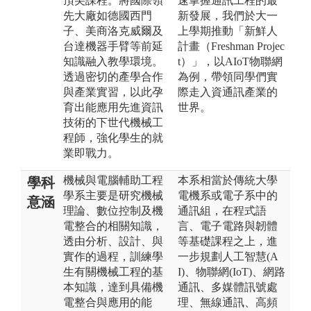
頂尖課程。將國際領
速掌握通訊工程的最
先大廠如德國西門
新發展，我們於大一
子、美商洛克威爾及
上學期推動「新鮮人
台達機器手臂等前延
計畫（Freshman Projec
知識融入教學環境。
t）」，以AIoT物聯網
透過密切的產學合作
為例，帶領同學們實
與產業實習，以此孕
際走入資通訊產業的
育出能應用先進資訊
世界。
技術的下世代機械工
程師，強化學生的就
業即戰力。
機械與電腦輔助工程
本系相當於傳統大學
學科
學系主要是研究機械
電機系或電子系中的
意涵
理論、數位控制及機
通訊組，在程式語
電整合的相關知識，
言、電子電路與韌體
透由分析、設計、與
等基礎課程之上，進
實作的過程，訓練學
一步規劃人工智慧(A
生有關機械工程的基
I)、物聯網(IoT)、網路
本知識，達到具備機
通訊、多媒體訊號處
電整合與應用的能
理、無線通訊、高頻