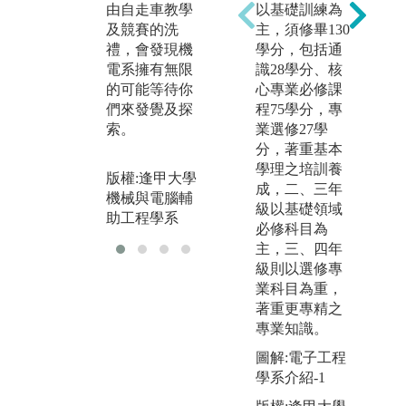
業
由自走車教學
以基礎訓練為
機械與電腦輔
用
及競賽的洗
主，須修畢130
助工程學系
禮，會發現機
學分，包括通
版
電系擁有無限
識28學分、核
機
的可能等待你
心專業必修課
助
們來發覺及探
程75學分，專
索。
業選修27學
分，著重基本
學理之培訓養
版權:逢甲大學
成，二、三年
機械與電腦輔
級以基礎領域
助工程學系
必修科目為
主，三、四年
級則以選修專
業科目為重，
著重更專精之
專業知識。
圖解:電子工程
學系介紹-1