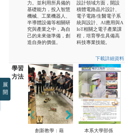
力。並利用所具備的
設計領域方面，開設
基礎能力，投入智慧
積體電路晶片設計、
機械、工業機器人、
電子電路/生醫電子系
半導體設備等相關研
統與設計、AI應用與A
究與產業之中，為自
IoT相關之電子產業課
己的未來做準備，創
程，培育學生具備高
造自身的價值。
科技專業技能。
下載詳細資料
學習
方法
展
開
實驗法:透過實
手
驗操作驗證理
透
論並進行探
機
討。
之
生
創新教學：藉
本系大學部係
版權:逢甲大學