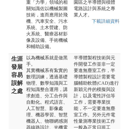
重「力學」領域的相
園區之半導體與積體
關知識佐以機械製圖
電路設計與系統之專
技術，進而應用於飛
業人才。
機、汽車安全、污水
下載詳細資料
系統、土木營建、防
火系統、醫療器材影
像及設備、手術機械
和輔助設備。
以為機械系就是做黑
半導體製程技術與元
生涯
手。
件開發工作並非一定
發展
其實機械系有紮實的
要進無塵室工作，半
容易
數理訓練，透過基礎
導體製程設計需要電
誤解
物理、數學知識與工
腦輔助軟體(CAD)進行
程知識整合運用，講
新穎元件的模擬與設
之處
求創造、分工合作與
計，以及電性評估等
自動化。程式語言、
工作，需要專業技
人工智慧、影像處
能，不一定要進無塵
理、機器學習、智慧
室工作。另外元件電
機器人、物聯網感測
性量測專業技術工作
器線路設計、光機電
一般為正常日班工