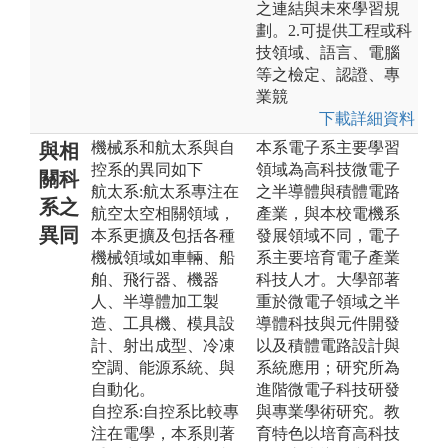
之連結與未來學習規
劃。2.可提供工程或科
技領域、語言、電腦
等之檢定、認證、專
業競
下載詳細資料
機械系和航太系與自
本系電子系主要學習
與相
控系的異同如下
領域為高科技微電子
關科
航太系:航太系專注在
之半導體與積體電路
系之
航空太空相關領域，
產業，與本校電機系
異同
本系更擴及包括各種
發展領域不同，電子
機械領域如車輛、船
系主要培育電子產業
舶、飛行器、機器
科技人才。大學部著
人、半導體加工製
重於微電子領域之半
造、工具機、模具設
導體科技與元件開發
計、射出成型、冷凍
以及積體電路設計與
空調、能源系統、與
系統應用；研究所為
自動化。
進階微電子科技研發
自控系:自控系比較專
與專業學術研究。教
注在電學，本系則著
育特色以培育高科技