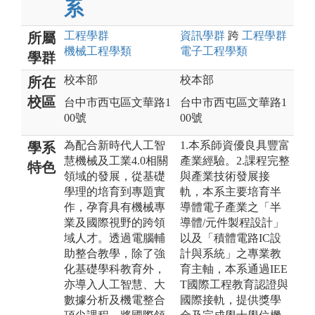
系
工程
學群
資訊
學群
跨
工程
學群
所屬
機械工程
學類
電子工程
學類
學群
校本部
校本部
所在
校區
台中市西屯區文華路1
台中市西屯區文華路1
00號
00號
為配合新時代人工智
1.本系師資優良具豐富
學系
慧機械及工業4.0相關
產業經驗。2.課程完整
特色
領域的發展，從基礎
與產業技術發展接
學理的培育到專題實
軌，本系主要培育半
作，孕育具有機械專
導體電子產業之「半
業及國際視野的跨領
導體/元件製程設計」
域人才。透過電腦輔
以及「積體電路IC設
助整合教學，除了強
計與系統」之專業教
化基礎學科教育外，
育主軸，本系通過IEE
亦導入人工智慧、大
T國際工程教育認證與
數據分析及機電整合
國際接軌，提供獎學