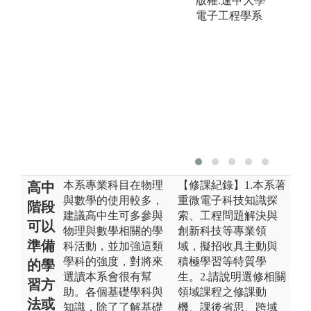
版權:逢甲大學
電子工程學系
本系專業科目在物理
【修課紀錄】1.本系著
高中
與數學的使用較多，
重微電子科技知識探
階段
建議高中生可多參與
索、工程問題解決與
可以
物理與數學相關的學
創新科技等專業領
準備
科活動，並加強這類
域，擬招收具主動與
學科的強度，對將來
積極學習等特質學
的學
選讀本系會很有幫
生。2.請說明選修相關
習方
助。各個基礎學科與
領域課程之修課動
法或
知識，除了了解基礎
機、課後省思、跨域