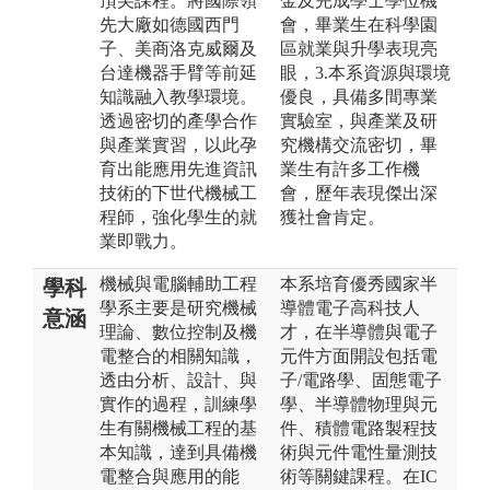
頂尖課程。將國際領
金及完成學士學位機
先大廠如德國西門
會，畢業生在科學園
子、美商洛克威爾及
區就業與升學表現亮
台達機器手臂等前延
眼，3.本系資源與環境
知識融入教學環境。
優良，具備多間專業
透過密切的產學合作
實驗室，與產業及研
與產業實習，以此孕
究機構交流密切，畢
育出能應用先進資訊
業生有許多工作機
技術的下世代機械工
會，歷年表現傑出深
程師，強化學生的就
獲社會肯定。
業即戰力。
機械與電腦輔助工程
本系培育優秀國家半
學科
學系主要是研究機械
導體電子高科技人
意涵
理論、數位控制及機
才，在半導體與電子
電整合的相關知識，
元件方面開設包括電
透由分析、設計、與
子/電路學、固態電子
實作的過程，訓練學
學、半導體物理與元
生有關機械工程的基
件、積體電路製程技
本知識，達到具備機
術與元件電性量測技
電整合與應用的能
術等關鍵課程。在IC