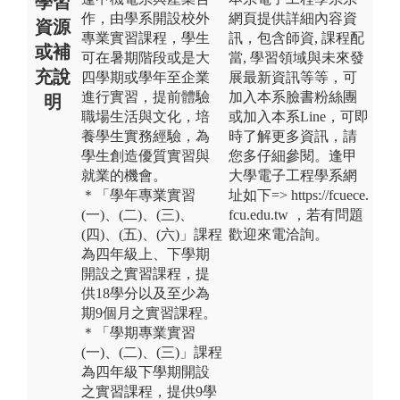
學習
作，由學系開設校外
網頁提供詳細內容資
資源
專業實習課程，學生
訊，包含師資, 課程配
或補
可在暑期階段或是大
當, 學習領域與未來發
充說
四學期或學年至企業
展最新資訊等等，可
進行實習，提前體驗
加入本系臉書粉絲團
明
職場生活與文化，培
或加入本系Line，可即
養學生實務經驗，為
時了解更多資訊，請
學生創造優質實習與
您多仔細參閱。逢甲
就業的機會。
大學電子工程學系網
＊「學年專業實習
址如下=> https://fcuece.
(一)、(二)、(三)、
fcu.edu.tw ，若有問題
(四)、(五)、(六)」課程
歡迎來電洽詢。
為四年級上、下學期
開設之實習課程，提
供18學分以及至少為
期9個月之實習課程。
＊「學期專業實習
(一)、(二)、(三)」課程
為四年級下學期開設
之實習課程，提供9學