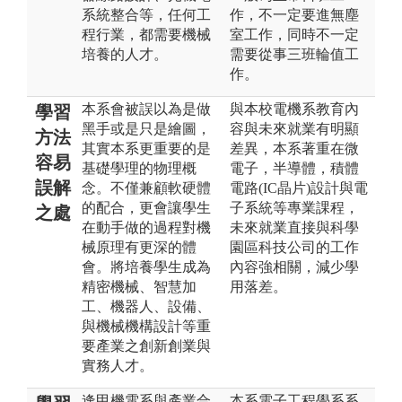
系統整合等，任何工
作，不一定要進無塵
程行業，都需要機械
室工作，同時不一定
培養的人才。
需要從事三班輪值工
作。
本系會被誤以為是做
與本校電機系教育內
學習
黑手或是只是繪圖，
容與未來就業有明顯
方法
其實本系更重要的是
差異，本系著重在微
容易
基礎學理的物理概
電子，半導體，積體
誤解
念。不僅兼顧軟硬體
電路(IC晶片)設計與電
的配合，更會讓學生
子系統等專業課程，
之處
在動手做的過程對機
未來就業直接與科學
械原理有更深的體
園區科技公司的工作
會。將培養學生成為
內容強相關，減少學
精密機械、智慧加
用落差。
工、機器人、設備、
與機械機構設計等重
要產業之創新創業與
實務人才。
逢甲機電系與產業合
本系電子工程學系系