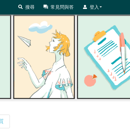
搜尋
常見問與答
登入
質