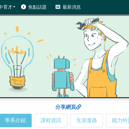
中育才
焦點話題
最新消息
分享網頁
學系介紹
課程資訊
生涯進路
能力特