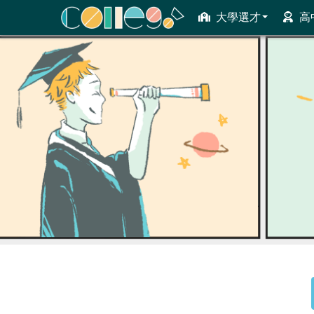
大學選才
高
ColleGo! 大學選才與高中育才輔助系統