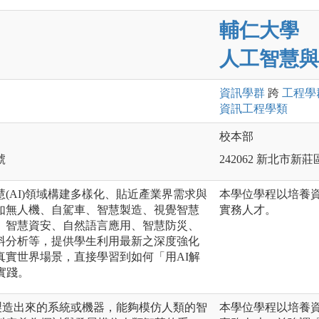
輔仁大學
人工智慧與
資訊
學群
跨
工程
學
資訊工程
學類
校本部
號
242062 新北市新
(AI)領域構建多樣化、貼近產業界需求與
本學位學程以培養
如無人機、自駕車、智慧製造、視覺智慧
實務人才。
、智慧資安、自然語言應用、智慧防災、
料分析等，提供學生利用最新之深度強化
真實世界場景，直接學習到如何「用AI解
實踐。
所製造出來的系統或機器，能夠模仿人類的智
本學位學程以培養