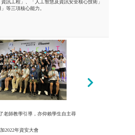
「資訊工程」、「人工智慧及資訊安全核心技術」
用」等三項核心能力。
未上傳圖片
校外參訪
方式，執行科學與工程問題模
經常使用人工智慧
了老師教學引導，亦仰賴學生自主尋
透過參訪
解析、演繹。
in knowled
學與工程問題。
圖解:學生
加2022年資安大會
版權:輔大