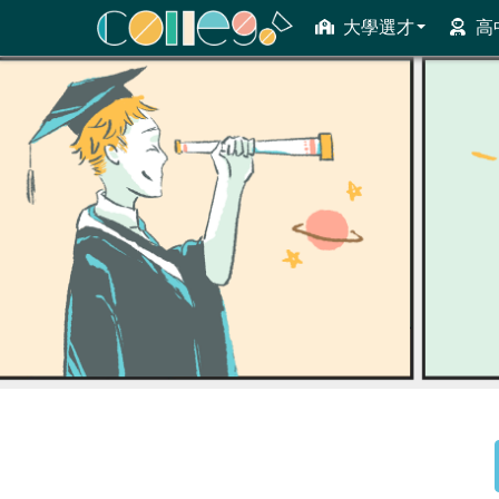
大學選才
高
ColleGo! 大學選才與高中育才輔助系統