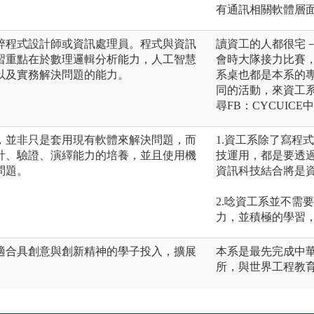
有通訊相關軟體層
粹程式設計師或資訊處理員。程式與資訊
讀資工的人都很宅
習重點在於數理邏輯分析能力，人工智慧
會時大隊接力比賽
以及實務解決問題的能力。
系桌也都是本系的
同的活動，來資工
尋FB：CYCUIC
，並非只是套用現有軟體來解決問題，而
1.資工系除了寫程
計、驗證、演繹能力的培養，並且使用機
技運用，都是要透
問題。
資訊科技結合將是
2.唸資工系並不需
力，並積極的學習
適合具創意與創新精神的學子投入，擴展
本系是最先完成中華
所，與世界工程教