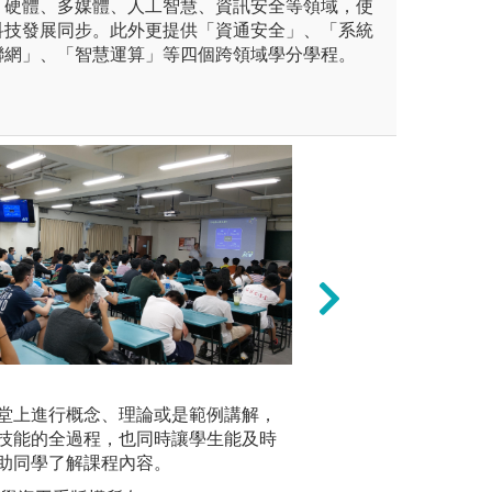
、硬體、多媒體、人工智慧、資訊安全等領域，使
科技發展同步。此外更提供「資通安全」、「系統
聯網」、「智慧運算」等四個跨領域學分學程。
未上傳圖片
團隊學習
方式，執行科學與工程問題模
經常使用人工智慧
堂上進行概念、理論或是範例講解，
課程設計
解析、演繹。
in knowled
技能的全過程，也同時讓學生能及時
作機會，
學與工程問題。
助同學了解課程內容。
版權:中原