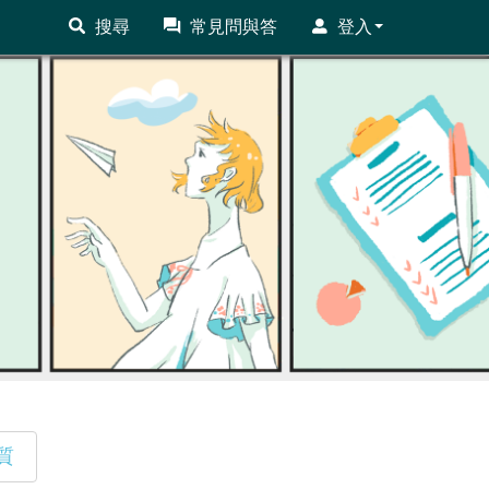
搜尋
常見問與答
登入
質