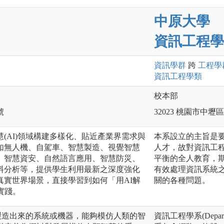
中原大學
資訊工程學
資訊
學群
跨
工程
學
資訊工程
學類
校本部
號
32023 桃園市中
(AI)領域構建多樣化、貼近產業界需求與
本系設立的主旨是
如無人機、自駕車、智慧製造、視覺智慧
人才，故對資訊工
、智慧資安、自然語言應用、智慧防災、
平衡的全人教育，
料分析等，提供學生利用最新之深度強化
有效處理資訊系統
真實世界場景，直接學習到如何「用AI解
關的各種問題。
實踐。
所製造出來的系統或機器，能夠模仿人類的智
資訊工程學系(Department