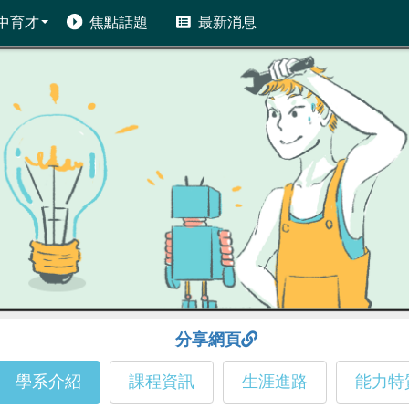
中育才
焦點話題
最新消息
分享網頁
學系介紹
課程資訊
生涯進路
能力特