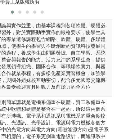
大學資工系版權所有
理論與實作並重，由基本課程到各項軟體、硬體必
學習外，對於實際動手實作的嚴格要求，使學生具
富的專業選修課程包含網路、軟體、硬體、多媒體
領域，使學生的學習與不斷創新的資訊科技發展同
作的過程，養成學生由問題發掘、自主學習、系統
、整合與報告的能力。活力充沛的系學生會，提供
生發展領導組織、團隊合作…等職場軟實力。與國
業合作就業學程，有多樣化產業實習機會，加強學
展，與國外姐妹校互動密切，配合多元國際交流機
業界最受歡迎兼具即戰力及前瞻力的全方位
差別簡單講就是電機系偏重在硬體，資工系偏重在
系統中軟體和硬體是整合在一起的，所以這兩個系
要有所涉獵。電子系和通訊系與電機系的重合度較
通訊、光通訊、光學設計、電源與電力機械各個方
中的光電方向與電力方向(電磁能源方向)是電子系
，而相應的，電子系更側重電路設計，而通訊系中