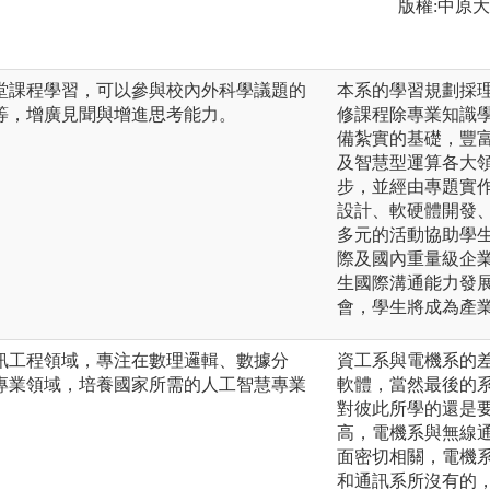
版權:中原
堂課程學習，可以參與校內外科學議題的
本系的學習規劃採
等，增廣見聞與增進思考能力。
修課程除專業知識
備紮實的基礎，豐
及智慧型運算各大
步，並經由專題實
設計、軟硬體開發
多元的活動協助學
際及國內重量級企
生國際溝通能力發
會，學生將成為產
訊工程領域，專注在數理邏輯、數據分
資工系與電機系的
專業領域，培養國家所需的人工智慧專業
軟體，當然最後的
對彼此所學的還是
高，電機系與無線
面密切相關，電機系
和通訊系所沒有的