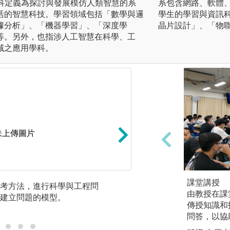
學科定義為探討與發展模仿人類智慧的系
系包含網路、軟體
活的智慧科技。學習領域包括「數學與邏
學生的學習與資訊
據分析」、「機器學習」、「深度學
晶片設計」、「物
等。另外，也指涉人工智慧在科學、工
域之應用學科。
未上傳圖片
課堂講授
考方法，進行科學與工程問
經常使用程式設計
由教授在課
建立問題的模型。
型的測試、呈現、
傳授知識和
問答，以協