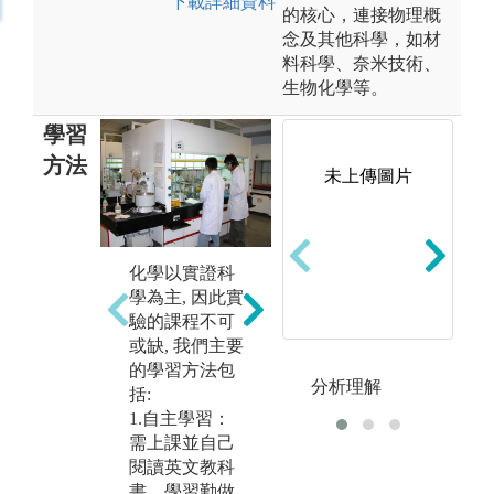
下載詳細資料
的核心，連接物理概
念及其他科學，如材
料科學、奈米技術、
生物化學等。
學習
方法
未上傳圖片
2.實驗：培養
3
化學以實證科
成為研究人才
在
學為主, 因此實
的準備，驗證
教
驗的課程不可
課本所學。
階
或缺, 我們主要
級
圖解:學習操作
的學習方法包
為
分析理解
基礎設備
括:
才
1.自主學習：
版權:淡江大學
圖
需上課並自己
化學系
核
閱讀英文教科
書，學習勤做