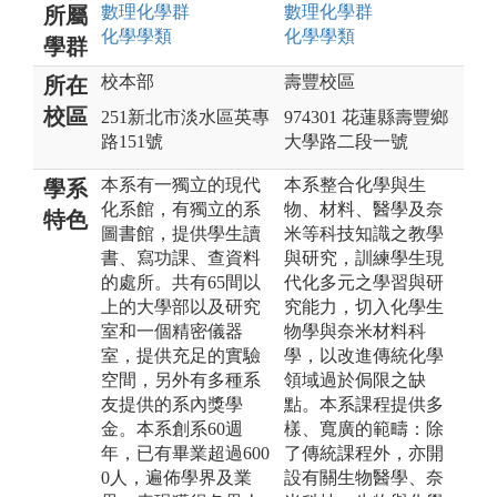
數理化
學群
數理化
學群
所屬
化學
學類
化學
學類
學群
校本部
壽豐校區
所在
校區
251新北市淡水區英專
974301 花蓮縣壽豐鄉
路151號
大學路二段一號
本系有一獨立的現代
本系整合化學與生
學系
化系館，有獨立的系
物、材料、醫學及奈
特色
圖書館，提供學生讀
米等科技知識之教學
書、寫功課、查資料
與研究，訓練學生現
的處所。共有65間以
代化多元之學習與研
上的大學部以及研究
究能力，切入化學生
室和一個精密儀器
物學與奈米材料科
室，提供充足的實驗
學，以改進傳統化學
空間，另外有多種系
領域過於侷限之缺
友提供的系內獎學
點。本系課程提供多
金。本系創系60週
樣、寬廣的範疇：除
年，已有畢業超過600
了傳統課程外，亦開
0人，遍佈學界及業
設有關生物醫學、奈