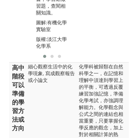
版
習題，查閱相
化
關知識。
圖解:有機化學
實驗室
版權:淡江大學
化學系
細心觀察生活中的化
化學科被歸類在自然
高中
學現象, 寫成觀察報告
科學之一，在記憶和
階段
或小論文
理解中須達到學習上
可以
的平衡，可透過反覆
準備
練習加強記憶，準備
化學考試，亦強調理
的學
解能力。化學觀念與
習方
公式之間的連結也相
法或
當重要，只要掌握化
方向
學反應的觀念，加上
對於相關計算的熟