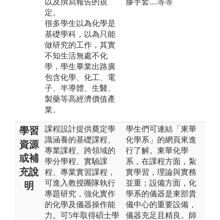
以及撰寫報告的規
膠手套....等等
定。
很多學生以為化學是
基礎學科，以為只能
做研究的工作，其實
不知生活無處不化
學，學生畢業出路廣
包含化學、化工、電
子、半導體、生醫、
製藥等高經濟價值產
業。
課程設計提供奠定學
學生們可連結「東華
學習
識涵養的基礎課程、
化學系」的網頁來進
資源
專業課程、跨領域的
行了解。東華化學
或補
學分學程、實驗課
系，在課程方面，紮
充說
程、專業實習課程，
實學習，理論與實務
可進入教授團隊執行
並重；設備方面，化
明
專題研究，強化實作
學系的儀器是東部貴
的化學及儀器操作能
儀中心的重要設備，
力。可5年取得碩士學
儀器充足且精良。師