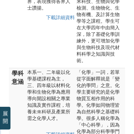
界，表現獲得各界人
米科技、生物與化學
士讚揚。
檢測、生物物化、生
物有機、及計算生物
下載詳細資料
學等之課程。學生可
在大學四年中由簡入
深，除了基礎化學訓
練外，更可增加化學
與生物科技及現代材
料科學之知識與技
術。
本系一、二年級以化
「化學」一詞，若單
學科
學基礎課程為主，
從字面解釋就是「變
意涵
三、四年級以材料化
化的學問」之意。化
學和生物化學為應用
學主要研究的是化學
導向開設相關之專業
物質互相作用的科
知識及實作課程，培
學。化學如同物理皆
養未來科研及產業所
為自然科學之基礎科
展
需之化學人才。
學。很多人稱化學為
開
「中心科學」，因為
化學為部分科學學門