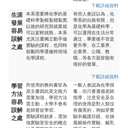
下載詳細資料
本系需要將化學的基
有些人會誤以為，化
生涯
礎科學紮根紮穩紮實,
學系的出路有限，但
發展
以後的研究與就業就
是化學為基礎科學，
容易
可以駕輕就熟，本系
可以運用在生活分常
誤解
尤其注重獨立動手做
廣泛，畢業後不管是
實驗的課程，也同時
要升學、在工業界、
之處
鼓勵同學選修跨領域
企業界、公職、教
化學課程。
職…等各方面皆能有
很好的發展。
下載詳細資料
所使用的教科書皆為
一般人會認為化學很
學習
原文書因此英文能力
毒，但只要遵循老師
方法
需要加強，學習方法
指導，注意安全及合
容易
需主動，大學不會有
理的使用是對人類沒
誤解
老師督促學習。
有傷害的，例如穿實
實驗課程頗多，需加
驗衣戴護目鏡、在抽
之處
強實驗室安全的概念
風櫥操作實驗、戴乳