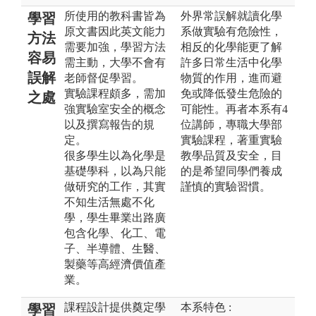
所使用的教科書皆為
外界常誤解就讀化學
學習
原文書因此英文能力
系做實驗有危險性，
方法
需要加強，學習方法
相反的化學能更了解
容易
需主動，大學不會有
許多日常生活中化學
誤解
老師督促學習。
物質的作用，進而避
實驗課程頗多，需加
免或降低發生危險的
之處
強實驗室安全的概念
可能性。再者本系有4
以及撰寫報告的規
位講師，專職大學部
定。
實驗課程，著重實驗
很多學生以為化學是
教學品質及安全，目
基礎學科，以為只能
的是希望同學們養成
做研究的工作，其實
謹慎的實驗習慣。
不知生活無處不化
學，學生畢業出路廣
包含化學、化工、電
子、半導體、生醫、
製藥等高經濟價值產
業。
課程設計提供奠定學
本系特色 :
學習