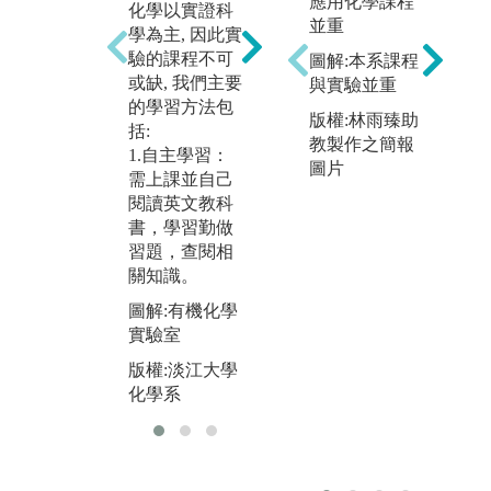
應用化學課程
化學以實證科
成為研究人才
在
並重
學為主, 因此實
的準備，驗證
教
驗的課程不可
圖解:本系課程
課本所學。
階
或缺, 我們主要
與實驗並重
級
圖解:學習操作
的學習方法包
為
版權:林雨臻助
基礎設備
括:
才
教製作之簡報
1.自主學習：
版權:淡江大學
圖片
圖
需上課並自己
化學系
核
閱讀英文教科
書，學習勤做
版
習題，查閱相
化
關知識。
圖解:有機化學
實驗室
版權:淡江大學
化學系