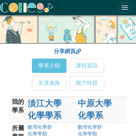
ColleGo! 大學選才與高中育才輔助系統
分享網頁
學系介紹
課程資訊
生涯進路
能力特質
我的
淡江大學
中原大學
學系
化學學系
化學系
數理化
學群
數理化
學群
所屬
化學
學類
化學
學類