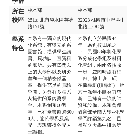
學群
校本部
校本部
所在
校區
251新北市淡水區英專
32023 桃園市中壢區中
路151號
北路二OO號
本系有一獨立的現代
本系創立於民國44
學系
化系館，有獨立的系
年，為創校四系之
特色
圖書館，提供學生讀
ㄧ，民國88年將化學
書、寫功課、查資料
系分成化學組及材料
的處所。共有65間以
化學組，兩組各招收
上的大學部以及研究
一班，並同時設有碩
室和一個精密儀器
士班、博士班、碩士
室，提供充足的實驗
在職專班(碩專班)，經
空間，另外有多種系
六十餘年不斷努力求
友提供的系內獎學
新，已擁有一流的師
金。本系創系60週
資和設備。本系曾獲
年，已有畢業超過600
教育部全國大學--化學
0人，遍佈學界及業
學門評鑑第九名，且
界，表現獲得各界人
是私立大學中排名第
士讚揚。
一。