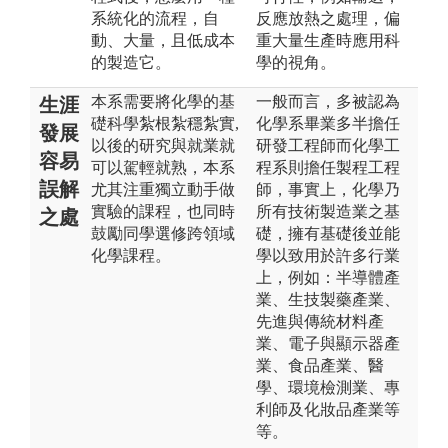
系統化的流程，自
反應放熱之處理，偏
動、大量，且低成本
重大量生產時應用科
的製造它。
學的視角。
本系需要將化學的基
一般而言，多被認為
生涯
礎科學紮根紮穩紮實,
化學系畢業多半擔任
發展
以後的研究與就業就
研發工程師而化學工
容易
可以駕輕就熟，本系
程系則擔任製程工程
誤解
尤其注重獨立動手做
師，事實上，化學乃
實驗的課程，也同時
所有技術製造業之基
之處
鼓勵同學選修跨領域
礎，擁有基礎後並能
化學課程。
學以致用於許多行業
上，例如：半導體產
業、生技製藥產業、
先進與傳統材料產
業、電子與顯示器產
業、食品產業、醫
學、環境檢測業、專
利師及化妝品產業等
等。