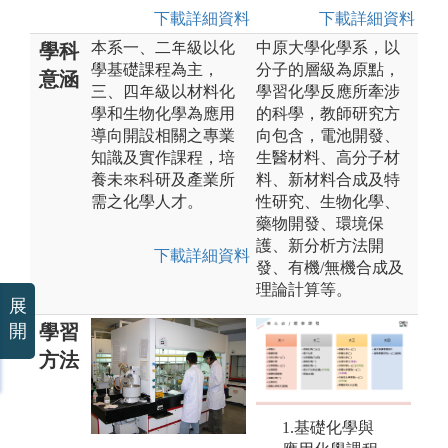
下載詳細資料
下載詳細資料
本系一、二年級以化
中原大學化學系，以
學科
學基礎課程為主，
分子的層級為原點，
意涵
三、四年級以材料化
學習化學反應所牽涉
學和生物化學為應用
的科學，教師研究方
導向開設相關之專業
向包含，電池開發、
知識及實作課程，培
生醫材料、高分子材
養未來科研及產業所
料、新材料合成及特
需之化學人才。
性研究、生物化學、
藥物開發、環境保
護、新分析方法開
下載詳細資料
發、有機/無機合成及
理論計算等。
展
學習
開
方法
1.基礎化學與
2.實驗：培養
3