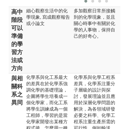
細心觀察生活中的化
多加觀察日常所接觸
高中
學現象, 寫成觀察報告
到的化學現象，並且
階段
或小論文
關心時事中有關於化
可以
學的人事物，保持自
準備
己的好奇心。
的學
習方
法或
方向
化學系與化工系最大
化學系與化學工程系
與相
的差異在於化學系強
差異，化學系注重分
關科
調化學的基礎理論，
子層級的設計與探
系之
企圖將學生培養成一
討，發展理論並且應
異同
個化學家，而化工系
用於深層化學問題的
將學生訓練成為一個
解決，為各領域研發
工程師，學習的是當
必要之科學、化學工
化學家開發出某種方
程系注重生產所需的
程式後，怎麼用一種
可行性，例如輸送，