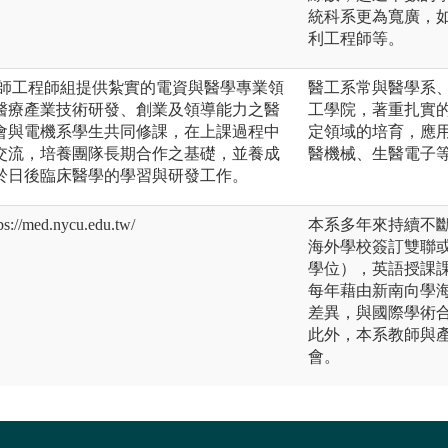
統科系更為寬廣，
利工程師等。
醫師工程師組提供紮實的電資與醫學專業領
醫工系常與醫學系
醫療產業技術研發、創業及領導能力之醫
工學院，著重扎實
會與電機系學生共同修課，在上課過程中
定領域的培育，應
交流，培養團隊長期合作之基礎，並養成
醫機械、生醫電子
於日後臨床醫學的學習與研發工作。
ed.nycu.edu.tw/
本系多年來持續不
海外學校簽訂雙聯或
學位），英語授課
每年藉由新南向學
差異，與國際學術
此外，本系教師與
會。