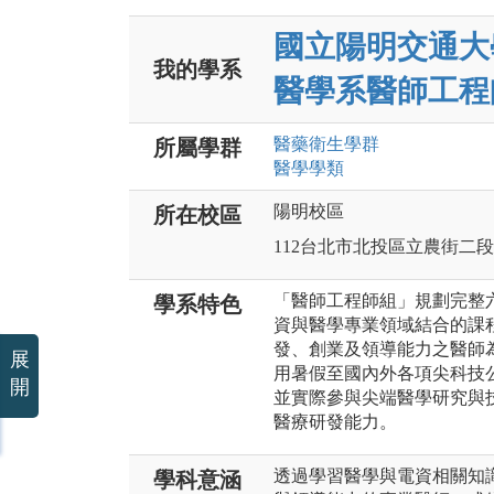
國立陽明交通大
我的學系
醫學系醫師工程
醫藥衛生
學群
所屬學群
醫學
學類
陽明校區
所在校區
112台北市北投區立農街二段1
「醫師工程師組」規劃完整
學系特色
資與醫學專業領域結合的課
發、創業及領導能力之醫師
展
用暑假至國內外各項尖科技
開
並實際參與尖端醫學研究與
醫療研發能力。
透過學習醫學與電資相關知
學科意涵