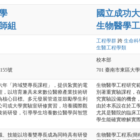
學
國立成功大
師組
生物醫學工
工程
學群
跨
生命科
生醫工程
學類
校本部
55號
701 臺南市東區大
六年「跨域雙專長課程」，提供紮實的電
生物醫學工程研究
程，以培育兼具未來數位醫療產業技術研
別著重實驗課程，
為核心目標。多元發展管道並鼓勵學生利
究實驗設備的機會
公司或大學實驗室研修實習，培養國際觀
由於本系設在於工
技術研發，引導學生培養數位醫學與智慧
尤其是醫院的臨床
學生能確實瞭解實
識、技能以培養雙專長成為同時具有研發
生物醫學工程系(簡