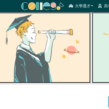
大學選才
高
ColleGo! 大學選才與高中育才輔助系統