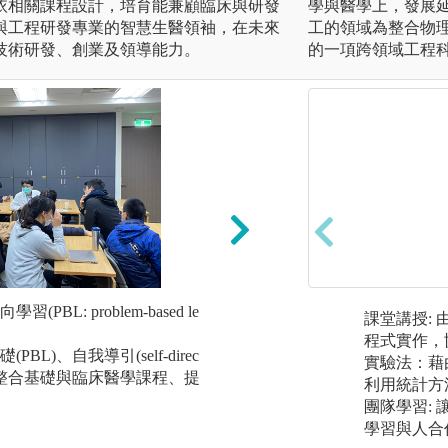
依相關課程設計，培育能兼顧臨床與研發
學與醫學上，發展
與工程研發專業的智慧生醫領袖，在未來
工的領域為整合物
技術研發、創業及領導能力。
的一項跨領域工程
BL: problem-based le
課堂講授:課程包含數個學
課堂講授:
s)，每一區段包含
程式實作，
L)、自我導引(self-direc
L病案討論，並且融入適
實驗法：藉
並整合基礎與臨床醫學課程、提
and Society
利用統計方
程涵蓋各學習區段
團隊學習:
案之基礎知識。
學習與人合