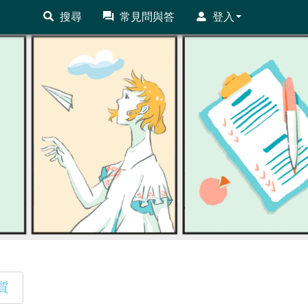
搜尋
常見問與答
登入
質