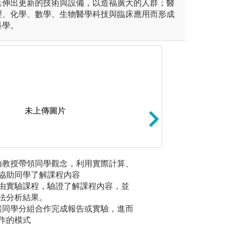
延伸出更新的技術與設備，以造福廣大的人群；醫
理、化學、數學、生物醫學科技與臨床應用而形成
科學。
未上傳圖片
習區段(learning block
自主學習:學習過
 由教授帶領同學觀念，利用實際計算、
專題實作
數週之授課及問題導向學習PB
考、團隊參與及分
協助同學了解課程內容
（如：軟
度之醫病關係(Physicians
自我學習、獨立思
由實驗課程，驗證了解課程內容，並
立完成基
)，以及段考測驗。講堂授課及實驗課
問題的能力。
法分析結果。
專業能力
之核心概念， 作為瞭解臨床病
 讓同學分組合作完成報告或實驗，進而
作的模式