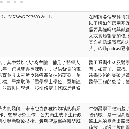
atch?v=MXWsGfXB6Xc&t=1s
在閱讀各個學科與
以了解如何應用基
需要具備歸納與融
文或實驗報告加強
英文的聽說讀寫能
片、聆聽podcast
名，其中並以"人"為主體，補足了醫學人
醫工系與生科及醫
六年「跨域雙專長課程」，提供紮實的電
習，如電子、電機
培育兼具未來數位醫療產業技術研發、創
醫學技術的突破與
目標。畢業取得「醫學學士學位」暨加註
醫學工程的後盾，
，並鼓勵同學進一步研修雙主修或是進修
爭力的醫師，未來包含多種跨領域的職業
生物醫學工程涵蓋
工作、醫學研究工作、公共衛生或衛生行政
物領域，是一個高
勢研發新醫療技術、參與智慧醫療轉型或
醫工系的畢業出路
。
緣故，超過半數的