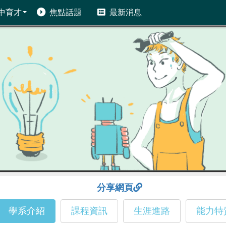
中育才
焦點話題
最新消息
分享網頁
學系介紹
課程資訊
生涯進路
能力特