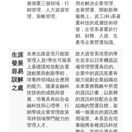
展側重三個領域：行
用在解決企業管理、
銷管理、人力資源管
改善營運、開創新興
理、策略管理。
服務上。資工(科)系著
重科技的底層技術研
發；企管系著重於行
銷、財務、人資、生
產等企業營運知識。
未來出路是否只能當
政大資管系培育的學
生涯
管理人員?學生可藉系
生並非以日常機器設
發展
上基礎課程並配合選
備管理營運為目的。
容易
讀創業與創新學程，
企業中的資訊長要有
誤解
培養跨領域結合應用
能力規劃企業組織在
的能力。隨著金融科
未來業務戰略中所需
之處
技技術的成熟與發
的資訊計畫，以新興
展，培養具有結合金
的資訊科技配合企業
融科技與心理學、行
組織的營運目標，架
銷學或企業管理政策
構一個適合的資訊應
等跨領域學門能力的
用場景。本系旨在培
管理人才。
養能將各種資訊科技
整合，並提出適合商