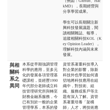
（例如：GitHub、Hac
kMD），長期經營與
分享學習成果。
學生可以長期關注新
興科技發展議題，閱
讀相關雜誌、報導，
追蹤相關科技KOL（K
ey Opinion Leader），
理解科技內涵與未來
發展。
本系從早期強調管理
資管系著重科技導入
與相
科學的應用，至多元
對企業的影響，除新
關科
化的發展各項管理基
科技外也學習如何適
系之
礎課程，並經歷1990
切地將科技應用在組
異同
年代部分老師成立科
織中，對技術、組
技管理研究所與轉至
織、服務或客戶等主
財務金融系服務，今
題有深入了解。資管
已有別於一般的企業
系著重培養「架構
管理學系，本系的發
師」人才，將技術應