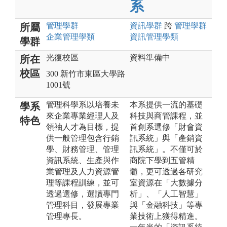
系
管理
學群
資訊
學群
跨
管理
學群
所屬
企業管理
學類
資訊管理
學類
學群
光復校區
資料準備中
所在
校區
300 新竹市東區大學路
1001號
管理科學系以培養未
本系提供一流的基礎
學系
來企業專業經理人及
科技與商管課程，並
特色
領袖人才為目標，提
首創系選修「財會資
供一般管理包含行銷
訊系統」與「產銷資
學、財務管理、管理
訊系統」。不僅可於
資訊系統、生產與作
商院下學到五管精
業管理及人力資源管
髓，更可透過各研究
理等課程訓練，並可
室資源在「大數據分
透過選修，選讀專門
析」、「人工智慧」
管理科目，發展專業
與「金融科技」等專
管理專長。
業技術上獲得精進。