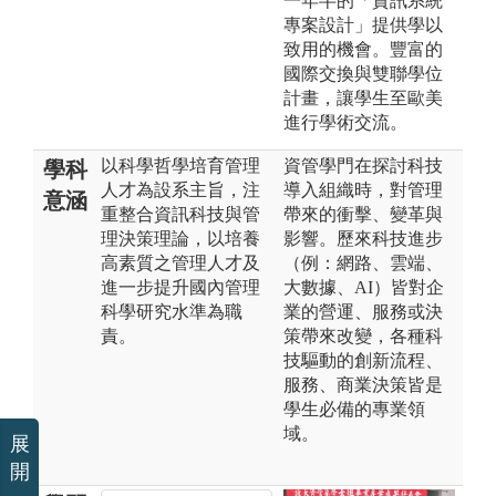
一年半的「資訊系統
專案設計」提供學以
致用的機會。豐富的
國際交換與雙聯學位
計畫，讓學生至歐美
進行學術交流。
以科學哲學培育管理
資管學門在探討科技
學科
人才為設系主旨，注
導入組織時，對管理
意涵
重整合資訊科技與管
帶來的衝擊、變革與
理決策理論，以培養
影響。歷來科技進步
高素質之管理人才及
（例：網路、雲端、
進一步提升國內管理
大數據、AI）皆對企
科學研究水準為職
業的營運、服務或決
責。
策帶來改變，各種科
技驅動的創新流程、
服務、商業決策皆是
學生必備的專業領
域。
展
開