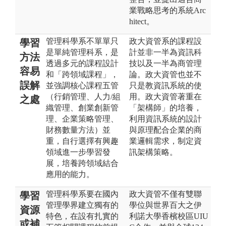
業戰略思考的系統Arc
hitect。
管理科學系不單單只
政大資管系的課程設
學習
是單純管理科系，是
計並非一半為資訊科
方法
透過多元的課程設計
技以及一半為商管理
容易
和「跨領域課程」，
論。政大資管也並不
誤解
並強調核心課程五管
只是教資訊系統的使
（行銷管理、人力/組
用。政大資管著重在
之處
織管理、創業創新管
「架構師」的培養，
理、企業策略管理、
利用資訊系統的設計
財務數量方法）並
與原理配合企業的商
重，自行選擇有興趣
業邏輯需求，制定資
領域進一步學習發
訊架構策略。
展，培養跨領域結合
應用的能力。
管理科學系要在國內
政大資管不僅有雙聯
學習
管理學界建立獨有的
學位與世界百大之伊
資源
特色，在設有扎實的
利諾大學香檳校區UIU
或補