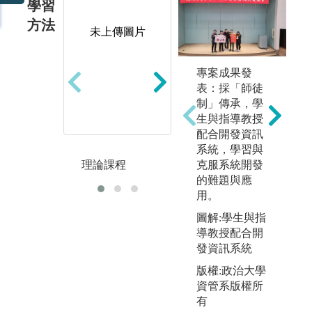
學習
方法
未上傳圖片
未上傳圖片
專案成果發
表：採「師徒
制」傳承，學
生與指導教授
配合開發資訊
系統，學習與
克服系統開發
理論課程
團體報告
個
的難題與應
用。
圖解:學生與指
導教授配合開
發資訊系統
版權:政治大學
資管系版權所
有