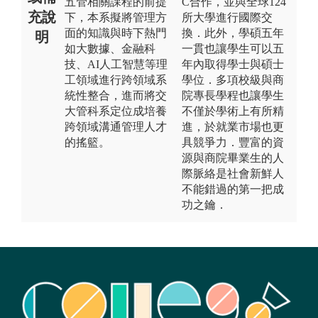
五管相關課程的前提
C合作，並與全球124
充說
下，本系擬將管理方
所大學進行國際交
面的知識與時下熱門
換．此外，學碩五年
明
如大數據、金融科
一貫也讓學生可以五
技、AI人工智慧等理
年內取得學士與碩士
工領域進行跨領域系
學位．多項校級與商
統性整合，進而將交
院專長學程也讓學生
大管科系定位成培養
不僅於學術上有所精
跨領域溝通管理人才
進，於就業市場也更
的搖籃。
具競爭力．豐富的資
源與商院畢業生的人
際脈絡是社會新鮮人
不能錯過的第一把成
功之鑰．