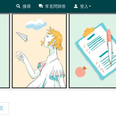
搜尋
常見問與答
登入
質