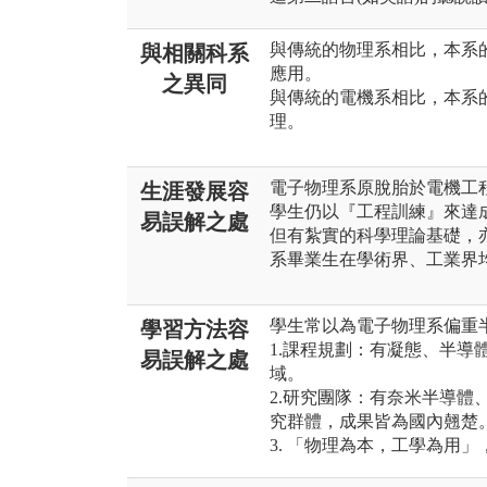
與傳統的物理系相比，本系
與相關科系
應用。
之異同
與傳統的電機系相比，本系
理。
電子物理系原脫胎於電機工
生涯發展容
學生仍以『工程訓練』來達
易誤解之處
但有紮實的科學理論基礎，
系畢業生在學術界、工業界
學生常以為電子物理系偏重
學習方法容
1.課程規劃：有凝態、半導
易誤解之處
域。
2.研究團隊：有奈米半導體
究群體，成果皆為國內翹楚
3. 「物理為本，工學為用