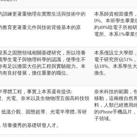
的訓練更著重物理在實際生活與技術中的
本系師資相當優秀
0%。本班學生畢業
的教育更著重元件與技術背後基本的原
約49%唸電子所相
電所。本系1%畢業
程系之固態領域相關基礎研究，所以培養
本系僅設立大學部，
成學生電子與物理科學的認識，使學生不
電子研究所佔51%
亦有足以擔當大任的工程與實驗能力。本
佔18%。本系學生
均有良好發展，擔任重要的職位。
換生。
半導體工程，事實上本系還有提供:
奈米科技的範圍，
體、光電、奈米以及生物物理五個高科技領
移動，這兩種自然
料，人類已經應用
、低溫介觀、固態超導、光電半導體..等研
的iPhone手機
。
子領域。
」，培養優秀的基礎研發人才。