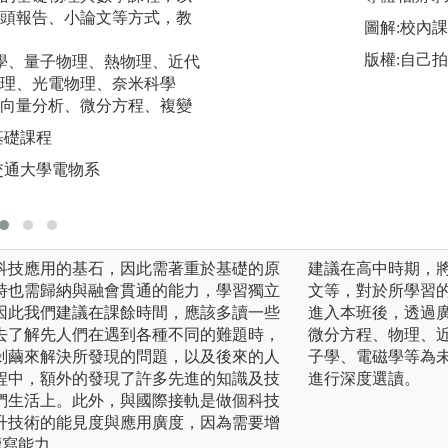
頭報告、小論文等方式，教
近代物理實驗、光
圖解:校內
實驗、電子學實驗、
版權:自己
磁學、量子物理、熱物理、近代
驗課程，學生有很
理、光電物理、奈米科學
驗裝置、創作實驗
向量分析、微分方程、複變
術。本系的實驗教
課程很受歡迎。
基礎課程
圖解:陽明交大電
交通大學電物系
版權:版權屬於交通
科技應用的基石，因此需著重於基礎的原
建議在高中時期，
時也需歸納與融會貫通的能力，學習獨立
文等，對於所學習
因此我們建議在課餘時間，應該多讀一些
進入本班後，透過
去了解先人們在遇到各種不同的難題時，
微分方程、物理、
剝繭來解決所發現的問題，以及後來的人
子學、電磁學等為
程中，額外的發現了許多先進的知識及技
進行深度選讀。
們生活上。此外，與國際接軌是做個科技
升技術的能見度與應用廣度，因為需要增
讀寫能力。