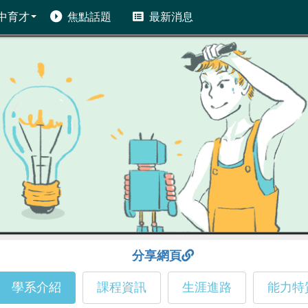
中育才
焦點話題
最新消息
分享網頁
學系介紹
課程資訊
生涯進路
能力特