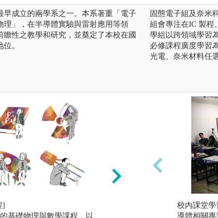
校最早成立的兩學系之一。本系著重「電子
固態電子組及奈米
物理」，在半導體實驗與雷射應用等領
組會專注在IC 製
前瞻性之教學和研究，並奠定了本校在國
學組以跨領域學習
地位。
必修課程廣度學習
光電、奈米材料任
]
[豐富的實作實驗課
校內課堂學
的基礎物理與數學課程，以
除了物理系必備的
導體相關專