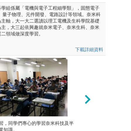
科學組係屬「電機與電子工程細學類」，固態電子
程、量子物理、元件開發、電路設計等領域。奈米科
為主軸，大一大二選讀以理工電機及生科學院基礎
為主，大三起依興趣就奈米電子、奈米生科、奈米
選二領域做深度學習。
下載詳細資料
程]
習，同學們專心的學習奈米科技及半
服務學習
[國際交換與企業實
實驗課程，例如：實驗物理、
業知識。
學生們能