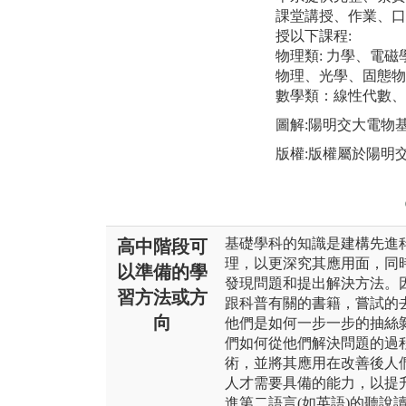
課堂講授、作業、口
授以下課程:
物理類: 力學、電
物理、光學、固態物
數學類：線性代數、
圖解:陽明交大電物
版權:版權屬於陽明
基礎學科的知識是建構先進
高中階段可
理，以更深究其應用面，同
以準備的學
發現問題和提出解決方法。
習方法或方
跟科普有關的書籍，嘗試的
向
他們是如何一步一步的抽絲
們如何從他們解決問題的過
術，並將其應用在改善後人
人才需要具備的能力，以提
進第二語言(如英語)的聽說