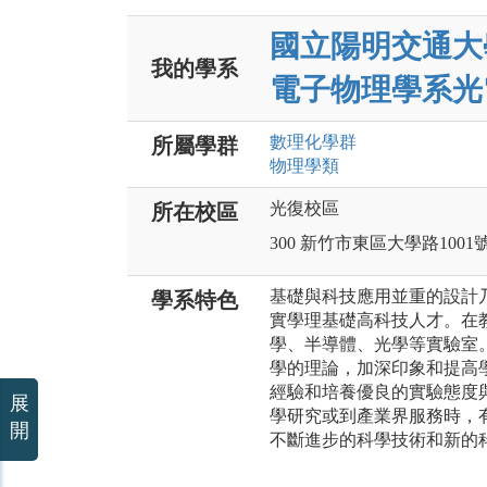
國立陽明交通大
我的學系
電子物理學系光
數理化
學群
所屬學群
物理
學類
光復校區
所在校區
300 新竹市東區大學路1001
基礎與科技應用並重的設計
學系特色
實學理基礎高科技人才。在
學、半導體、光學等實驗室
學的理論，加深印象和提高
經驗和培養優良的實驗態度
展
學研究或到產業界服務時，
開
不斷進步的科學技術和新的科