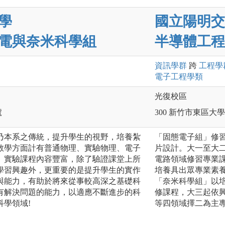
學
國立陽明交
電與奈米科學組
半導體工程
資訊
學群
跨
工程
學
電子工程
學類
光復校區
號
300 新竹市東區大學
乃本系之傳統，提升學生的視野，培養紮
「固態電子組」修習
教學方面計有普通物理、實驗物理、電子
片設計。大一至大
。實驗課程內容豐富，除了驗證課堂上所
電路領域修習專業
學習興趣外，更重要的是提升學生的實作
培養具出眾專業素
與能力，有助於將來從事較高深之基礎科
「奈米科學組」以
有解決問題的能力，以適應不斷進步的科
修課程，大三起依
學領域!
等四領域擇二為主