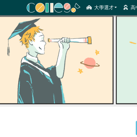
大學選才
高
ColleGo! 大學選才與高中育才輔助系統