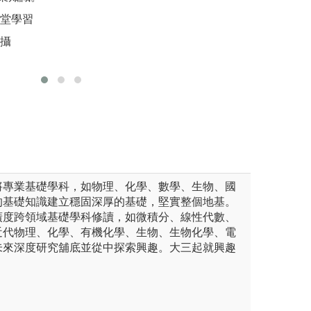
本系學生有很多機
學實驗，本系還有開設電磁學
習如何在
學校當交換學生，
課堂學習
作中學計算機概論...等等實
外研究機構進行專
圖解:服務
拍攝
多機會實際操作器材、製作實
另外，本系與台灣
版權:自己
方法，並學習分析數據的技
作，學生可以透過
室寬敞明亮、設備新穎，實驗
我們非常鼓勵學生
實習計畫，拓展生
物普通物理實驗
大學電物系
將專業基礎學科，如物理、化學、數學、生物、國
的基礎知識建立穩固深厚的基礎，堅實整個地基。
廣度跨領域基礎學科修讀，如微積分、線性代數、
近代物理、化學、有機化學、生物、生物化學、電
未來深度研究舖底並從中探索興趣。大三起就興趣