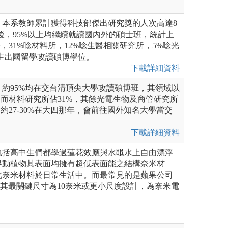
，本系教師累計獲得科技部傑出研究獎的人次高達8
後，95%以上均繼續就讀國內外的碩士班，統計上
研，31%唸材料所，12%唸生醫相關研究所，5%唸光
生出國留學攻讀碩博學位。
下載詳細資料
約95%均在交台清頂尖大學攻讀碩博班，其領域以
，而材料研究所佔31%，其餘光電生物及商管研究所
大約27-30%在大四那年，會前往國外知名大學當交
下載詳細資料
包括高中生們都學過蓮花效應與水黽水上自由漂浮
界動植物其表面均擁有超低表面能之結構奈米材
此奈米材料於日常生活中。而最常見的是蘋果公司
晶片，其最關鍵尺寸為10奈米或更小尺度設計，為奈米電