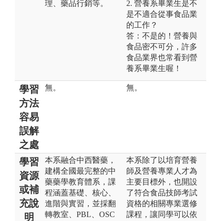
理、藥品行銷等。
2. 營養系畢業生是不
是不適合從事食品業
的工作？
答：不是的！營養與
食品密不可分，許多
食品業界也常看到營
養系畢業生喔！
無。
無。
學習
方法
容易
誤解
之處
本系融合中西醫藥，
本系除了以培育營養
學習
建構全國最完整的中
師及營養專業人才為
資源
藥藥學教育體系，課
主要目標外，也開設
或補
程涵蓋基礎、核心、
了符合食品技師考試
充說
進階與實習，並採翻
資格的相關專業選修
轉教室、PBL、OSC
課程，讓同學可以依
明