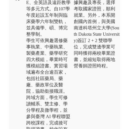
E、全英語及遠距教學
據興趣及專長，選擇
等多元方式。自107學
考取國家證照，順利
年度起設五年制與臨
就業。另外，本系開
床藥學六年制雙軌，
創國內首例，與美國
並具備學、碩、博完
南達科塔州立大學(Sou
整學制。
th Dakota State Universit
學生可依興趣選修藥
y)簽訂 2 + 2 雙聯學
事執業、中藥執業、
位，完成雙邊學業可
製藥產業、藥學研究
同時獲得兩校畢業證
四大模組，畢業時可
書，並縮短取得兩地
獲模組證書。實習場
營養師證照時程。
域遍布全台逾百家，
包括社區藥局、藥
廠、藥政單位及醫
院，協助銜接職涯。
跨域方面，學生可修
讀輔系、雙主修、學
分學程及微學程，並
參與臺灣 AI 學程聯盟
跨校課程，完成後可