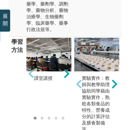
藥學、藥劑學、調劑
學、藥物分析、藥物
展
治療學、生物藥劑
學、臨床藥學、藥事
開
行政法規等。
學習
方法
問
課堂講授
實驗實作：教
實驗實作課程
師與教學助理
協助同學藉由
實驗實作，熟
稔各類食品的
特性、營養成
分的計算評估
及膳食製備
等。