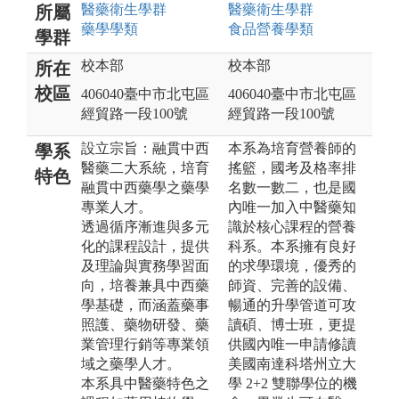
醫藥衛生
學群
醫藥衛生
學群
所屬
藥學
學類
食品營養
學類
學群
校本部
校本部
所在
校區
406040臺中市北屯區
406040臺中市北屯區
經貿路一段100號
經貿路一段100號
設立宗旨：融貫中西
本系為培育營養師的
學系
醫藥二大系統，培育
搖籃，國考及格率排
特色
融貫中西藥學之藥學
名數一數二，也是國
專業人才。
內唯一加入中醫藥知
透過循序漸進與多元
識於核心課程的營養
化的課程設計，提供
科系。本系擁有良好
及理論與實務學習面
的求學環境，優秀的
向，培養兼具中西藥
師資、完善的設備、
學基礎，而涵蓋藥事
暢通的升學管道可攻
照護、藥物研發、藥
讀碩、博士班，更提
業管理行銷等專業領
供國內唯一申請修讀
域之藥學人才。
美國南達科塔州立大
本系具中醫藥特色之
學 2+2 雙聯學位的機