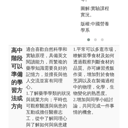
圖解:實驗課程
實況。
版權:中國營養
學系
適合喜歡自然科學和
1.平常可以多逛市場，
高中
實驗原理，具備英文
瞭解當季食材及如何
階段
閱讀能力，而繁複的
透過觀察判斷食材的
可以
藥學知識需要良好的
品質。亦可練習煮飯
準備
記憶力，並擅長與他
作菜，增加對於食物
人交流並富有同理
烹調以及在製備過程
的學
心。
中的物理，化學，生
習方
1.了解藥學學類的狀況
物變化的熟悉度。
法或
與就業方向；平時也
2.增加與同學小組討
方向
可觀察醫護與病患的
論，共同完成一件事
互動或擔任醫療志
情的機會。
工，從中了解同理心
與了解如何與病患建