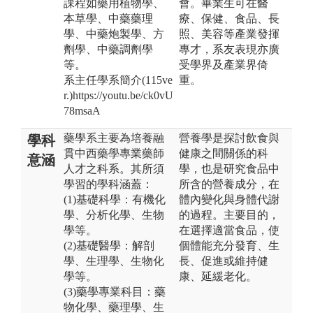
課程如藥用植物學、
會。畢業生可在醫
本草學、中藥藥理
療、保健、食品、長
學、中藥炮製學、方
照、美容等產業發揮
劑學、中藥調劑學
專才，系友表現亦廣
等。
受學界及產業界倚
系主任學系簡介(115ve
重。
r.)https://youtu.be/ck0vU
78msaA
藥學系主要為培養融
營養學是探討飲食與
學科
貫中西藥學專業藥師
健康之間關係的科
意涵
人才之科系。其所須
學，也是研究食品中
學習的學科涵蓋：
所含的營養成分，在
(1)基礎科學：有機化
體內變化與身體代謝
學、分析化學、生物
的過程。主要目的，
學等。
在選擇適當食品，使
(2)基礎醫學：解剖
個體能充分發育、生
學、生理學、生物化
長、促進或維持健
學等。
康、延緩老化。
(3)藥學專業科目：藥
物化學、藥理學、生