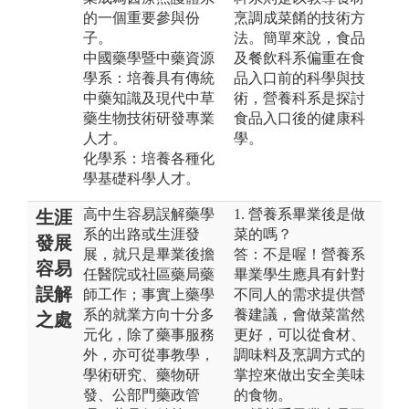
的一個重要參與份
烹調成菜餚的技術方
子。
法。簡單來說，食品
中國藥學暨中藥資源
及餐飲科系偏重在食
學系：培養具有傳統
品入口前的科學與技
中藥知識及現代中草
術，營養科系是探討
藥生物技術研發專業
食品入口後的健康科
人才。
學。
化學系：培養各種化
學基礎科學人才。
高中生容易誤解藥學
1. 營養系畢業後是做
生涯
系的出路或生涯發
菜的嗎？
發展
展，就只是畢業後擔
答：不是喔！營養系
容易
任醫院或社區藥局藥
畢業學生應具有針對
誤解
師工作；事實上藥學
不同人的需求提供營
系的就業方向十分多
養建議，會做菜當然
之處
元化，除了藥事服務
更好，可以從食材、
外，亦可從事教學，
調味料及烹調方式的
學術研究、藥物研
掌控來做出安全美味
發、公部門藥政管
的食物。