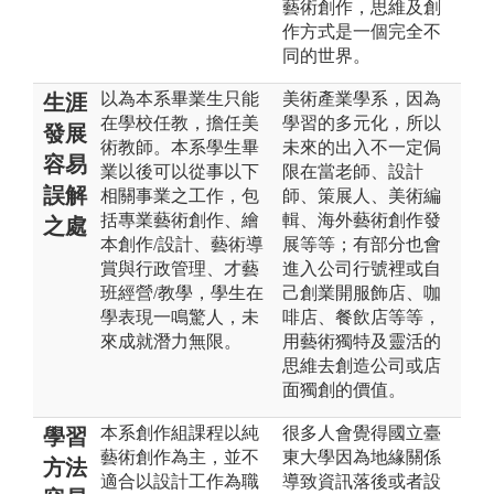
藝術創作，思維及創
作方式是一個完全不
同的世界。
以為本系畢業生只能
美術產業學系，因為
生涯
在學校任教，擔任美
學習的多元化，所以
發展
術教師。本系學生畢
未來的出入不一定侷
容易
業以後可以從事以下
限在當老師、設計
誤解
相關事業之工作，包
師、策展人、美術編
括專業藝術創作、繪
輯、海外藝術創作發
之處
本創作/設計、藝術導
展等等；有部分也會
賞與行政管理、才藝
進入公司行號裡或自
班經營/教學，學生在
己創業開服飾店、咖
學表現一鳴驚人，未
啡店、餐飲店等等，
來成就潛力無限。
用藝術獨特及靈活的
思維去創造公司或店
面獨創的價值。
本系創作組課程以純
很多人會覺得國立臺
學習
藝術創作為主，並不
東大學因為地緣關係
方法
適合以設計工作為職
導致資訊落後或者設