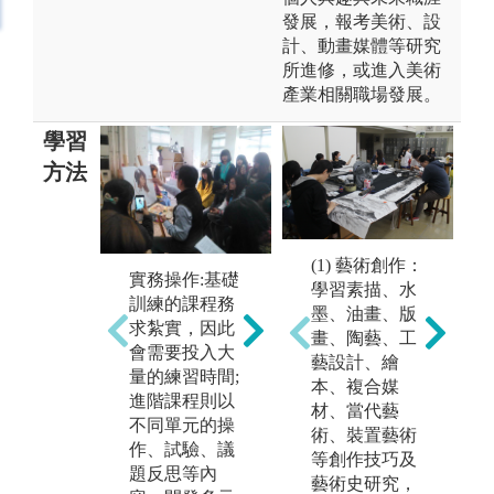
發展，報考美術、設
計、動畫媒體等研究
所進修，或進入美術
產業相關職場發展。
學習
方法
(1) 藝術創作：
實務操作:基礎
討論與表述:不
學習素描、水
訓練的課程務
論是理論課程
參
墨、油畫、版
求紮實，因此
還是創作課
館
畫、陶藝、工
會需要投入大
程，皆重於思
要
藝設計、繪
量的練習時間;
想的激盪與個
實
本、複合媒
進階課程則以
人觀點的陳
材、當代藝
圖
不同單元的操
述，教師引
術、裝置藝術
雙
作、試驗、議
導、掌握課程
等創作技巧及
策
題反思等內
運作，討論分
藝術史研究，