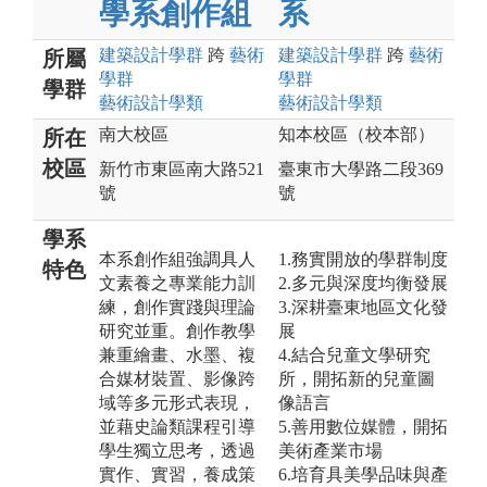
學系創作組
系
建築設計
學群
跨
藝術
建築設計
學群
跨
藝術
所屬
學群
學群
學群
藝術設計
學類
藝術設計
學類
南大校區
知本校區（校本部）
所在
校區
新竹市東區南大路521
臺東市大學路二段369
號
號
學系
本系創作組強調具人
1.務實開放的學群制度
特色
文素養之專業能力訓
2.多元與深度均衡發展
練，創作實踐與理論
3.深耕臺東地區文化發
研究並重。創作教學
展
兼重繪畫、水墨、複
4.結合兒童文學研究
合媒材裝置、影像跨
所，開拓新的兒童圖
域等多元形式表現，
像語言
並藉史論類課程引導
5.善用數位媒體，開拓
學生獨立思考，透過
美術產業市場
實作、實習，養成策
6.培育具美學品味與產