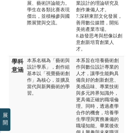
展、藝術評論能力。
業設計的理論研究及
學生在各類比賽表現
創作兼備人才。
傑出，並積極參與國
7.深耕東部文化發展，
際展覽與交流。
善用數位媒體，開拓
美術產業市場。
8.啟發思考與想像以創
意創新培育創業人
才。
本系名稱為「藝術與
本系旨在培養藝術創
學科
設計學系」，創作組
作與數位設計專業的
意涵
基本以「視覺藝術創
人才，讓學生能夠具
作」為核心，並擴及
備良好的創新創意、
當代與新興藝術的學
美感品味、專業技術
習。
與多元跨界知識外，
更具備正確的職場倫
理。同時，透過產學
合作的機會，培養學
展
生學理與實務兼備的
開
職場知能。畢業後依
個人興趣與未來職涯