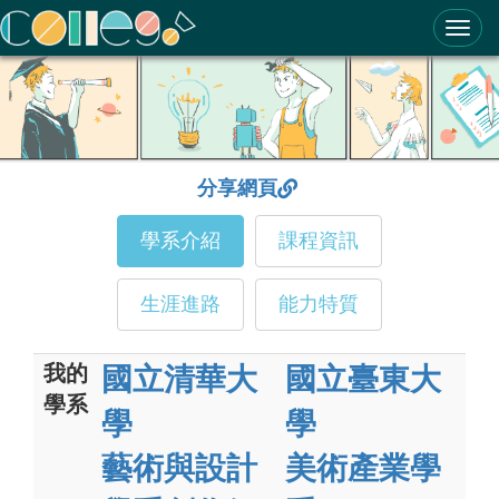
ColleGo! 大學選才與高中育才輔助系統
分享網頁
學系介紹
課程資訊
生涯進路
能力特質
我的
國立清華大
國立臺東大
學系
學
學
藝術與設計
美術產業學