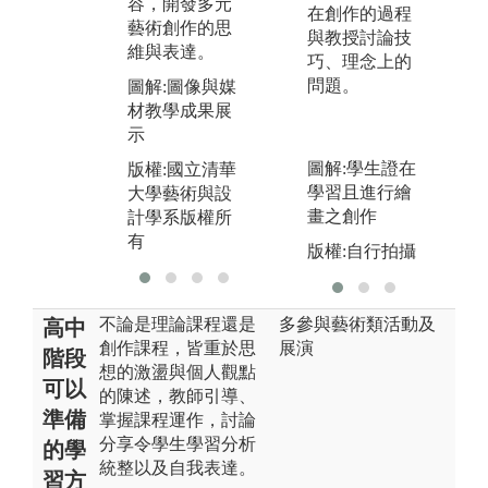
容，開發多元
享令學生學習
版
在創作的過程
藝術創作的思
分析統整以及
大
與教授討論技
維與表達。
自我表達。
計
巧、理念上的
有
問題。
圖解:圖像與媒
圖解:學生發表
材教學成果展
分組工作成果
示
版權:國立清華
圖解:學生證在
版權:國立清華
大學藝術與設
學習且進行繪
大學藝術與設
計學系版權所
畫之創作
計學系版權所
有
有
版權:自行拍攝
不論是理論課程還是
多參與藝術類活動及
高中
創作課程，皆重於思
展演
階段
想的激盪與個人觀點
可以
的陳述，教師引導、
準備
掌握課程運作，討論
分享令學生學習分析
的學
統整以及自我表達。
習方