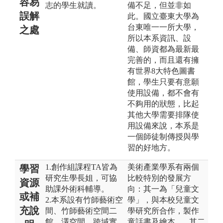
容易
志的學生就讀。
備不足，但並非如
誤解
此。國立臺東大學為
台東唯一一所大學，
之處
所以本系資訊、設
備、師資都為最新最
完善的，而且還有擁
有世界8大特色圖書
館，學生只要有意願
使用設備，都不會有
不夠用的狀態，比起
其他大學需要排隊使
用設備來說，本系是
一個師徒制傳授與學
習的好地方。
1.創作組課程TA皆為
美術產業學系有兩個
學習
研究生學長姐，可協
比較特別的發展方
資源
助課外術科輔導。
向：其一為「兒童文
或補
2.本系設有竹師藝術空
學」，與本校兒童文
充說
間、竹師藝術空間二
學研究所合作，製作
館、澤空間、跨域實
童話書及繪本...。其二