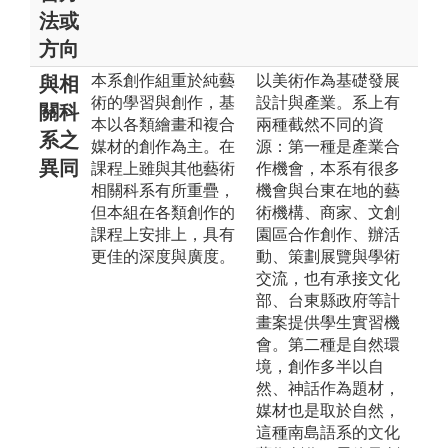
法或
方向
本系創作組重於純藝
以美術作為基礎發展
與相
術的學習與創作，基
設計與產業。系上有
關科
本以各類繪畫和複合
兩種截然不同的資
系之
媒材的創作為主。在
源：第一種是產業合
異同
課程上雖與其他藝術
作機會，本系有很多
相關科系有所重疊，
機會與台東在地的藝
但本組在各類創作的
術機構、商家、文創
課程上安排上，具有
園區合作創作、辦活
更佳的深度與廣度。
動、策劃展覽與學術
交流，也有承接文化
部、台東縣政府等計
畫案提供學生實習機
會。第二種是自然環
境，創作多半以自
然、神話作為題材，
媒材也是取於自然，
這種南島語系的文化