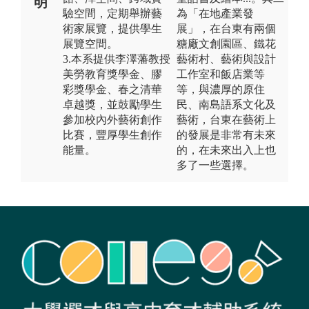
明
驗空間，定期舉辦藝
為「在地產業發
術家展覽，提供學生
展」，在台東有兩個
展覽空間。
糖廠文創園區、鐵花
3.本系提供李澤藩教授
藝術村、藝術與設計
美勞教育獎學金、膠
工作室和飯店業等
彩獎學金、春之清華
等，與濃厚的原住
卓越獎，並鼓勵學生
民、南島語系文化及
參加校內外藝術創作
藝術，台東在藝術上
比賽，豐厚學生創作
的發展是非常有未來
能量。
的，在未來出入上也
多了一些選擇。