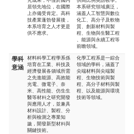
究成果，不僅於國內
供高比例英語教學。
居領先地位，在國際
本系研究領域廣泛，
上亦備受肯定。高科
涵蓋人工智慧與數位
技產業蓬勃發展後，
化工、高分子及軟物
本系培育之人才更是
質、創新材料與製
供不應求。
程、生物與生醫工程
、能源與永續工程等
前瞻領域。
材料科學工程學系係
化學工程系是一綜合
學科
培育在工業、科技及
領域的學科，涵蓋了
意涵
經濟發展各領域所需
尖端材料與尖端製
之先進能源、高效能
程、生物技術與製
光電、微電子、奈
程、高分子材料與製
米、高性能、仿生生
程、以及能源與環境
醫等材料之研究開發
技術等領域。
與應用人才，並兼具
材料設計、製程、分
析與檢測之專業知
識，開發新型材料與
關鍵技術。