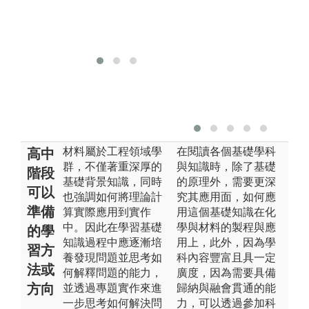
版權:本系系簡
介資料
材料屬於工程領域學
在閱讀各個基礎學科
高中
群，不僅著重深厚的
與知識時，除了基礎
階段
基礎背景知識，同時
的原理外，需要更深
可以
也強調如何將理論計
究其應用面，如何應
準備
算實際應用到實作
用這個基礎知識在化
中。因此在學習基礎
學與材料的製程與應
的學
知識過程中應逐漸培
用上，此外，因為學
習方
養發現問題並思考如
科內容豐富且具一定
法或
何解釋問題的能力，
廣度，因為需要具備
方向
並透過專題實作來進
歸納與融會貫通的能
一步思考如何解決問
力，可以透過參加科