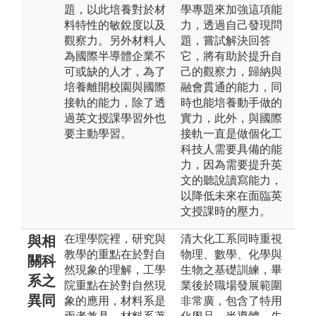
題，以此培養對於材
學專題來加強這項能
料特性的敏銳度以及
力，透過自己發現問
觀察力。另外材料人
題，嘗試解決回答
為國際半導體企業不
它，將有助於提升自
可或缺的人才，為了
己的觀察力，歸納與
培養離開校園與國際
融會貫通的能力，同
接軌的能力，除了透
時也能培養動手做的
過英文授課學習外也
實力，此外，與國際
要主動學習。
接軌一直是做個化工
科技人需要具備的能
力，因為需要提升英
文的聽說讀寫能力，
以降低未來在面臨英
文授課時的壓力。
在理學院裡，研究與
清大化工系同時重視
與相
教學的重點在於對自
物理、數學、化學與
關科
然現象的理解，工學
生物之基礎訓練，畢
系之
院重點在於對自然現
業後於職場發展範圍
異同
象的應用，材料系是
非常廣，包含了特用