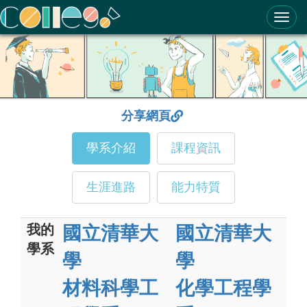
ColleGo! 大學選才與高中育才輔助系統
分享網頁
學系介紹
課程資訊
生涯進路
能力特質
我的
國立清華大
國立清華大
學系
學
學
材料科學工
化學工程學