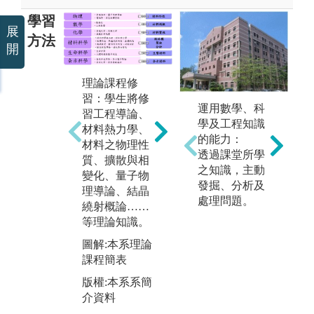
學習
展
方法
開
專題實作：擬
業
理論課程修
定一特定題目
勵
習：學生將修
（如家庭照護-
運用數學、科
業
習工程導論、
智慧電子裝
學及工程知識
經
材料熱力學、
置）與同儕進
的能力：
理
材料之物理性
行團隊合作與
透過課堂所學
於
質、擴散與相
實作，除了培
之知識，主動
獨
變化、量子物
養學生之研究
發掘、分析及
度
理導論、結晶
能力，也增進
處理問題。
競
繞射概論……
與他人合作溝
等理論知識。
圖
通及協調能
色
圖解:本系理論
力。
習
課程簡表
圖解:本系提供
版
版權:本系系簡
學生專題實作
介
介資料
良好之研究設
備