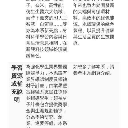
子、奈米、高性能、
年來也致力於開發新
仿生生醫六大領域，
的尖端與可循環材
而時下最夯的AI人工
料、高效率的綠色能
智慧、自駕車……等
源、永續環保的綠色
亦為本系新亮點，材
製程、以及提升健康
料科學學習內容與日
與生活品質的生技醫
常生活息息相關，在
療。
新興科技領域扮演關
鍵角色。
為強化學生業界暨國
如想多了解本系，請
學習
際競爭力，本系設有
參考本系網頁介紹。
資源
業界導師制度及領袖
或補
材子計畫，由業界豐
充說
富經驗系友擔任導師
並輔導學生；領袖材
明
子計畫包含提供獎學
金與生涯規劃輔導，
分為學術研究、創
業、逐夢等組。本系