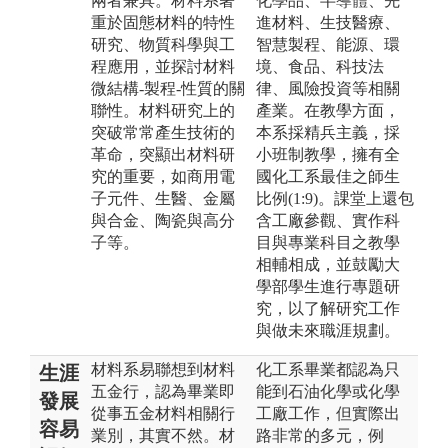
兩者兼具。材料系著
化學品、半導體、先
重於固態材料的特性
進材料、生技醫療、
研究、物質科學與工
智慧製程、能源、環
程應用，並探討材料
境、食品、科技法
微結構-製程-性質的關
律、風險投資等相關
聯性。材料研究上的
產業。在教學方面，
突破常常產生技術的
本系採精兵主義，採
革命，突顯出材料研
小班制教學，擁有全
究的重要，如商用電
國化工系最佳之師生
子元件、生醫、金屬
比例(1:9)。課堂上還包
與合金、陶瓷與高分
含工廠參觀、實作科
子等。
目與專業科目之教學
相輔相成，並鼓勵大
學部學生進行專題研
究，以了解研究工作
與做未來職涯規劃。
材料系易聯想到材料
化工系畢業都認為只
生涯
五金行，認為畢業即
能到石油化學或化學
發展
從事五金材料相關行
工廠工作，但實際出
容易
業別，其實不然。材
路非常的多元，例