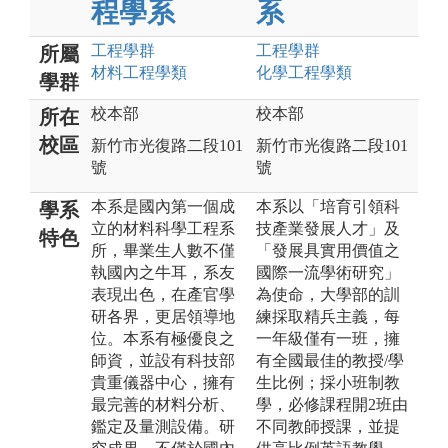
程學系
系
工程
學群
工程
學群
所屬
材料工程
學類
化學工程
學類
學群
校本部
校本部
所在
校區
新竹市光復路二段101
新竹市光復路二段101
號
號
本系是國內第一個成
本系以「培育引領科
學系
立的材料科學工程系
技產業發展人才」及
特色
所，畢業生人數不僅
「發展具實用價值之
執國內之牛耳，系友
國際一流學術研究」
表現出色，在產官學
為使命，大學部的訓
研各界，更居領導地
練採取精兵主義，每
位。本系有極優良之
一年級僅有一班，擁
師資，並設有科技部
有全國最佳的教授/學
貴重儀器中心，擁有
生比例；採小班制教
最完善的材料分析、
學，必修課程開2班由
鑑定及量測設備。研
不同教師授課，並提