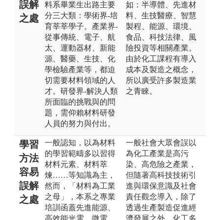
誤解
料系畢業生出路主要
如：半導體、先進材
分三大類：學術界-培
料、生技醫療、智慧
之處
育莘莘學子。產業界-
製程、能源、環境、
從事傳統、電子、航
食品、科技法律、風
太、運動器材、新能
險投資等相關產業。
源、醫藥、生技、化
由於化工課程有導入
學檢驗產業等，都迫
成本及製造之概念，
切需要材料領域的人
所以廣受許多製造業
才。研發界-解決人類
之青睞。
所面臨的挑戰與的問
題，需仰賴材料研發
人員的努力與付出。
一般認知，以為材料
一般社會大眾會誤以
學習
的學習範疇多以習得
為化工產業是高污
方法
材料元素、材料萃
染、高危險之產業，
容易
煉……等知識為主，
但隨著高科技技術引
誤解
然而，「材料為工業
進與環保意識及社會
之母」，本系之專業
責任觀念導入，除了
之處
培訓函蓋先進能源、
透過生產製造促進經
高效能光電、微電
濟發展之外，化工多