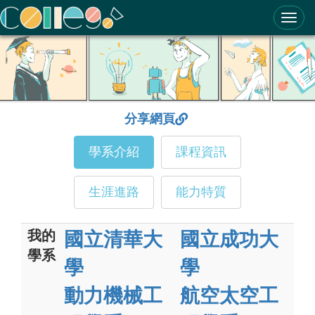
ColleGo! 大學選才與高中育才輔助系統
分享網頁
學系介紹
課程資訊
生涯進路
能力特質
我的
國立清華大
國立成功大
學系
學
學
動力機械工
航空太空工