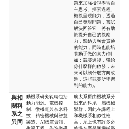
題來加強檢視學習自
主思考、探索過程、
概觀呈現能力，透過
自己發現問題，嘗試
解決回答它，將有助
於提升自己的觀察
力，歸納與融會貫通
的能力，同時也能培
養動手做的實力(例
如：競賽過後，帶給
你什麼樣的啟發，未
來可以朝什麼方向改
進，這些競賽所學習
到的能力)。
動機系研究範疇包括
航太系原由機械系分
與相
動力能源、電機控
出來的科系，屬機械
關科
制、微機電與奈米科
學群，因此在課程上
系之
技、精密機械與智慧
和機械系相似性較
異同
製造、AI機電資訊、
高，系上也有許多必
生醫工程、先進半導
修課名字是和機械系