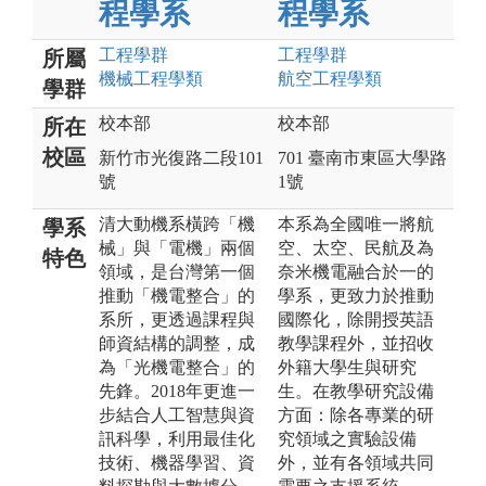
程學系
程學系
工程
學群
工程
學群
所屬
機械工程
學類
航空工程
學類
學群
校本部
校本部
所在
校區
新竹市光復路二段101
701 臺南市東區大學路
號
1號
清大動機系橫跨「機
本系為全國唯一將航
學系
械」與「電機」兩個
空、太空、民航及為
特色
領域，是台灣第一個
奈米機電融合於一的
推動「機電整合」的
學系，更致力於推動
系所，更透過課程與
國際化，除開授英語
師資結構的調整，成
教學課程外，並招收
為「光機電整合」的
外籍大學生與研究
先鋒。2018年更進一
生。在教學研究設備
步結合人工智慧與資
方面：除各專業的研
訊科學，利用最佳化
究領域之實驗設備
技術、機器學習、資
外，並有各領域共同