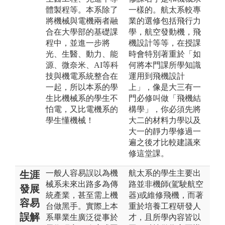
體製程等。本系除了
一樣的。航太系較專
將機械與電機兩者融
業的選修包括飛行力
合在大學部的基礎課
學，航空發動機，飛
程中，並進一步將
機設計等等，在授課
光、生醫、動力、能
時會特別著重於「如
源、微奈米、AI等科
何將本門課所學知識
技與機電系統整合在
運用到飛機設計
一起，所以本系的學
上」，像是大三有一
生比機械系的學生不
門必修叫做「飛機結
怕電，又比電機系的
構學」，你必須先將
學生懂機械！
大二的材料力學以及
大一的靜力學修過一
遍之後才比較建議來
修這堂課。
一般人容易誤以為機
航太系的學生主要出
生涯
械系未來出路多為傳
路並非機師(駕駛航空
發展
統產業，甚至需上機
器)或維修飛機，而著
容易
台做黑手。實際上本
重於培養工程研發人
誤解
系畢業生廣泛從事於
才，且所學內容皆以