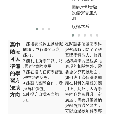
器
版權:國立清華
大學動力機械
圖解:大型實驗
版
工程學系
設備:穿音速風
大
洞
工
版權:本系
1.能培養能夠主動發掘
在閱讀各個基礎學科
高中
問題，並解決問題之
與知識時，除了了解
階段
能力。
基礎學科能力、修課
可以
2.能利用所學知識，將
紀錄與學習歷程多元
準備
理論於實際應用。
表現的相關性外，需
3.能在投入任何學習過
要更深究其應用面，
的學
程中能夠反思。
如何應用這個基礎知
習方
4.能融入團隊合作，發
識在材料的製程與應
法或
揮自我價值。
用上。此外，因為學
方向
5.能提升自我英文能
科內容豐富且具一定
力。
廣度，需要具備歸納
與融會貫通的能力，
可以透過參加科學專