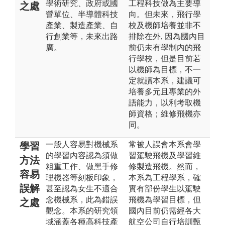
學術研究、政府或國
工程科技做為主要導
之處
營單位、半導體科技
向。但未來，飛行學
產業、製造產業、自
校及機師培養並非不
行創業等，未來出路
排除在外, 因為國內目
廣。
前仍未有學制內的飛
行學校，但是目前若
以機師為目標，不一
定就讀本系，建議可
培養多元且專業的外
語能力，以利考取機
師資格；維修飛機亦
同。
一般人容易對機械系
常被人誤會本系會學
學習
的學習內容認為須做
習駕駛飛機及學習維
方法
粗重工作、做黑手修
修製造飛機。然而，
容易
理機器等刻板印象，
本系為工程學系，確
誤解
甚至認為女生不適合
實有部份學生以駕駛
念機械系，此為錯誤
飛機為學習目標，但
之處
觀念。本系的研究領
國內目前仍需經各大
域涵蓋各種高科技產
航空公司自行培訓甄