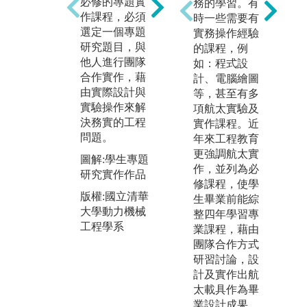
是
必修的專題實
務的學習。有
的學生方程式
機
作課程，必須
時一些需要有
賽車團隊，以
組
選定一個專題
實務操作經驗
從零開始的方
o, 
研究題目，與
的課程，例
式打造自己設
y
他人進行團隊
如：程式設
計、自己製
實
合作實作，藉
計、電腦繪圖
造、自己行銷
進
由實際設計與
等，甚至有多
的方程式賽
的
實驗操作來解
項航太實驗及
車。從2016年
戰
決務實的工程
實作課程。近
起每年皆打造
自
問題。
年來工程教育
新賽車(包括油
人
更強調航太實
圖解:學生專題
車、電動車、
各
作，並列為必
研究實作作品
自駕車)赴日
賽
修課程，使學
本、歐洲參加
版權:國立清華
赴
生畢業前能綜
學生方程式賽
大學動力機械
等
整四年學習專
車競賽，屢獲
工程學系
性
業課程，藉由
佳績。
賽
團隊合作方式
績
圖解:賽車工廠
研習討論，設
團隊學生與自
計及實作出航
圖解
行打造之賽車
太載具作為畢
t
業設計成果。