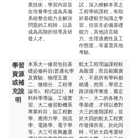
業技術，學習內容旨
試，深入瞭解本系之
在培養學生成為具備
工程學術課程，有助
系統整合能力去解決
於基礎航空知識之學
問題的工程師，以及
習，但並非必備基礎
成為高階的領導及研
能力，其他語言能
發人才。
力、生理適應性及工
作態度…等還需其他
考驗。
本系大一修習包括基
航太工程理論課程較
學習
礎必修科目(普通化學
為艱澀，而且範圍廣
資源
及實驗、物理五選
大，不易所有學科都
或補
二、微積分、工程導
精通，然而，學習之
充說
論等)、程式設計、材
路須循序漸進，奠定
料科學導論、工場實
大一、大二的各種力
明
習。大二修習動機系
學基礎，才得以應對
專業科目，如工程數
大三的進階課程，並
學、應用力學、熱流
於大四的航太工程實
學、電路學、電子學
作發揮所長。於此同
等。大三可依興趣選
時，可於大四考選研