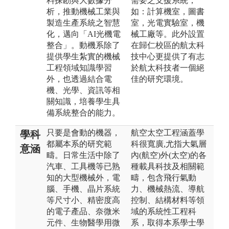
料探勘與大數據分
需要之支援系統，
析，推動機械工業與
如：計算機室，圖書
製造生產系統之智慧
室，光電實驗室，機
化，邁向「AI光機電
械工廠等。此外設置
整合」。動機系除了
在歸仁校區的航太科
提供學生紮實的機械
技中心更提供了有志
工程領域知識學習
於航太科技者一個絕
外，也透過結合電
佳的研究環境。
機、光學、資訊等相
關知識，培養學生具
備系統整合的能力。
只要是會動的機器，
航空太空工程涵蓋學
學科
都屬本系的研究範
科很寬廣,尤指大氣層
意涵
疇。日常生活中除了
內(航空)外(太空)的各
汽車、工具機等已熟
種載具科技及相關範
知的大型機械外，電
疇，包含飛行氣動
腦、手機、晶片系統
力、機械熱流、導航
等尺寸小、精密度高
控制、結構材料等領
的電子產品、奈微米
域的系統性工程科
元件、生物醫學用微
系，取得本系學士學