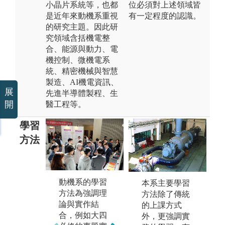
小晶片系統等，也都
位必須對上述領域皆
是近年來動機系重視
有一定程度的認識。
的研究主題。因此研
究領域含括機電整
合、能源與動力、電
機控制、微機電系
統、精密機械與智慧
製造、AI機電資訊、
展
先進半導體製程、生
開
醫工程等。
學習
方法
應用課程知識
理論去動手實
作：學生團隊-
應
動機系的學習
本系主要學習
清大賽車工
理
方法為強調理
方法除了傳統
廠。
作
論與實作結
的上課方式
是一群熱愛賽
DI
合，例如大四
外，更強調實
車的同學組成