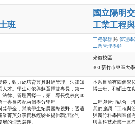
國立陽明交
士班
工業工程與
工程
學群
跨
管理
學
工業管理
學類
光復校區
300 新竹市東區大學
變遷，致力於培育兼具財經管理、法律知
本系目前有四個學
長人才。學生可依興趣選擇雙專長，第一
博士班、和碩士在
、法律、管理四擇一，第二專長從校內40
第一專長搭配兩個學分學程。
工程與管理結合，
與獎學金，幫助學生拓展國際視野；透過
我們強調「工程與
產業菁英分享實務經驗並提供職涯諮詢，
與新竹科學園區僅
發展的理想選擇。
與高科技產業一直有非