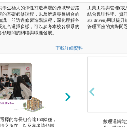
供學生極大的彈性打造專屬的跨域學習路
工業工程與管理(或又稱「工
院的基礎必修課程，以及所選專長組合的
結合數理科學、資訊
知識，並透過修習進階課程，深化理解各
ata-driven
長組合選擇多樣，可以參考本校各學系的
管理面臨的實際問題。
各領域間的關聯與職涯發展。
下載詳細資料
選擇的專長組合達160餘種，
課堂講授：學生依
數理邏輯能
情之所在，以及參考該領域
領域之專業核心課