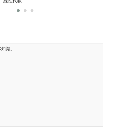
、線性代數
分析、製
礎知識。大三、四可以參與涵
版權:清華大學科
，有助於深入理解多個領域之
如何整合。
管院學士班辦公室
本知識。