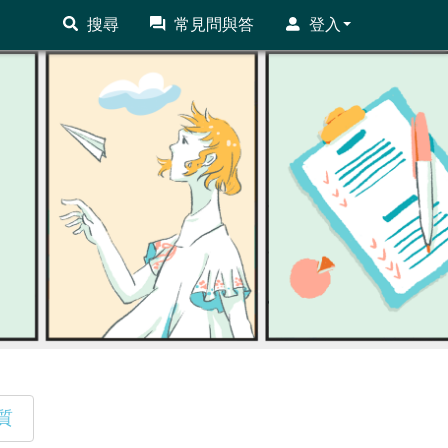
搜尋
常見問與答
登入
質