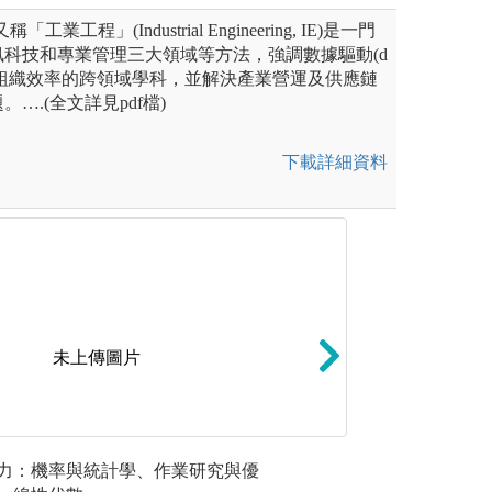
業工程」(Industrial Engineering, IE)是一門
科技和專業管理三大領域等方法，強調數據驅動(d
)用以提升組織效率的跨領域學科，並解決產業營運及供應鏈
….(全文詳見pdf檔)
下載詳細資料
未上傳圖片
所選之專長領域，修習該專長
團隊學習：課堂分
力：機率與統計學、作業研究與優
資訊科技
程，包含理論、實務與相關範
相交流學習，共同