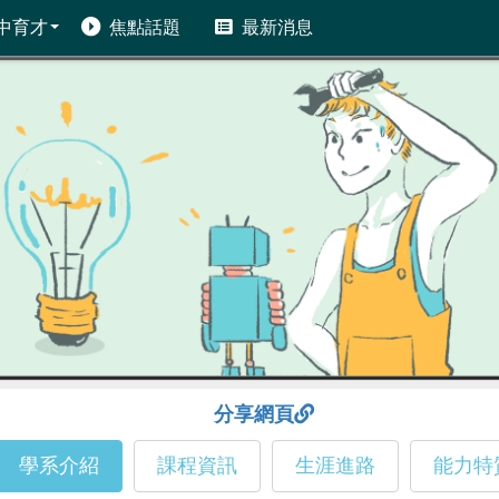
中育才
焦點話題
最新消息
分享網頁
學系介紹
課程資訊
生涯進路
能力特