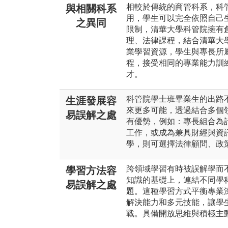
相較於傳統的商管科系，科
與相關科系
用，學生可以完全依照自己
之異同
限制，清華大學科管院擁有
理、法律課程，結合清華大
業學習資源，學生與專長所
程，接受相同的專業能力訓
才。
科管院學士班畢業生的出路
生涯發展容
來更多可能，透過結合多個
易誤解之處
有優勢，例如：專長組合為
工作，或成為兼具財經與資
學，則可選擇法律顧問、政
跨領域學習有時被誤解學而
學習方法容
知識的基礎上，連結不同學
易誤解之處
題。這種學習方式平衡專業
解決能力和多元技能，讓學
戰。具備開放思維與積極主