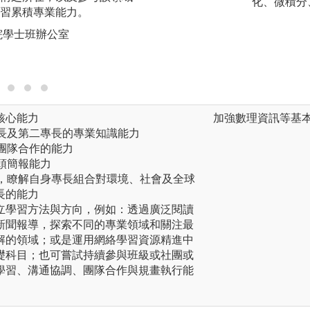
化、微積分
習累積專業能力。
例，建立堅實的基
蓋多個學科的課程
院學士班辦公室
間的相異處，以及
版權:清華大學科
核心能力
加強數理資訊等基
專長及第二專長的專業知識能力
行團隊合作的能力
口頭簡報能力
勢，瞭解自身專長組合對環境、社會及全球
長的能力
立學習方法與方向，例如：透過廣泛閱讀
新聞報導，探索不同的專業領域和關注最
解的領域；或是運用網絡學習資源精進中
礎科目；也可嘗試持續參與班級或社團或
學習、溝通協調、團隊合作與規畫執行能