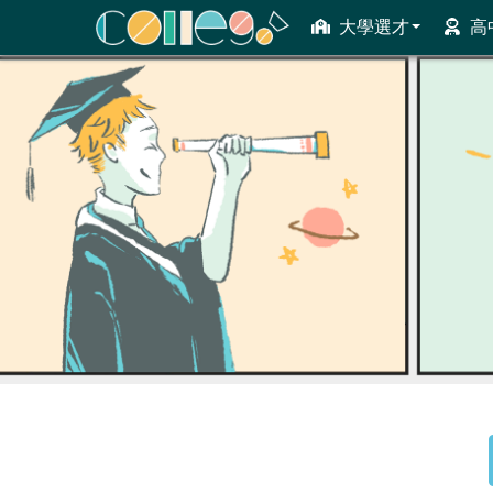
大學選才
高
ColleGo! 大學選才與高中育才輔助系統