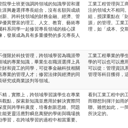
管院學士班更強調跨領域的知識學習和運
工業工程管理與工
生涯興趣選擇專長組合，沒有名額與成績
注的領域大不相同
創新、跨科技領域的財務金融、經濟、管
組，授課重點在「
學優異豐富的理工、人文、教育、藝術專
源」的管理。工業
屬科系同學一起修習專長領域的核心課
理，如「成本、交期
練，發展成為具有多重優勢的多元專長人
不僅限於科技管理，跨領域學習為職涯帶
工業工程畢業的學
領域的專業知識，畢業生在職涯選擇上具
學的可以也可以應
計財和資工的同學，可從事金融科技相關
可以從：管理資訊
訊專業的管理人才；修習法律與經濟的同
管理等科目獲得，
策研究或商業談判等領域。
不精，實際上，跨領域學習讓學生在專業
看到工業工程中的
科觀點，探索新知識並應用於解決實際問
而聯想到揮汗如雨
深度與跨學科廣度，培養創新思維、問題
聯。雖然如此，一
生能更靈活應對瞬息萬變的學術與職場挑
所決定的。
動學習，在跨域學習的過程中相當重要。